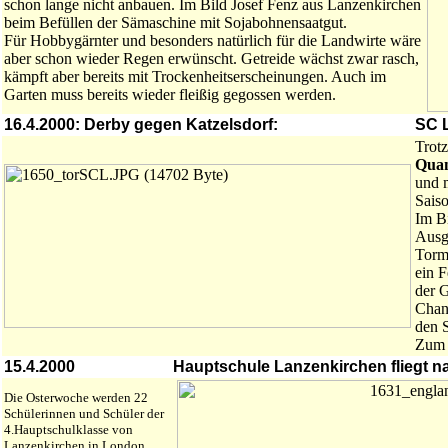
schon lange nicht anbauen. Im Bild Josef Fenz aus Lanzenkirchen
beim Befüllen der Sämaschine mit Sojabohnensaatgut.
Für Hobbygärnter und besonders natürlich für die Landwirte wäre
aber schon wieder Regen erwünscht. Getreide wächst zwar rasch,
kämpft aber bereits mit Trockenheitserscheinungen. Auch im
Garten muss bereits wieder fleißig gegossen werden.
16.4.2000: Derby gegen Katzelsdorf:
SC L
Trotz
Quan
und 
Saiso
Im B
Ausgl
Torma
ein F
der G
Chan
den 
Zum 
15.4.2000
Hauptschule Lanzenkirchen fliegt 
Die Osterwoche werden 22
Schülerinnen und Schüler der
4.Hauptschulklasse von
Lanzenkirchen in London