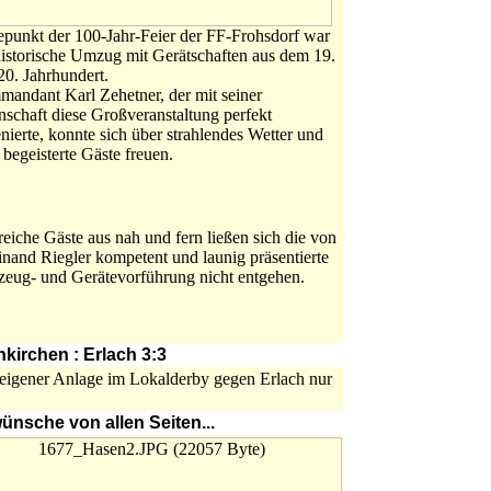
punkt der 100-Jahr-Feier der FF-Frohsdorf war
historische Umzug mit Gerätschaften aus dem 19.
20. Jahrhundert.
andant Karl Zehetner, der mit seiner
schaft diese Großveranstaltung perfekt
enierte, konnte sich über strahlendes Wetter und
 begeisterte Gäste freuen.
reiche Gäste aus nah und fern ließen sich die von
inand Riegler kompetent und launig präsentierte
zeug- und Gerätevorführung nicht entgehen.
kirchen : Erlach 3:3
 eigener Anlage im Lokalderby gegen Erlach nur
ünsche von allen Seiten...