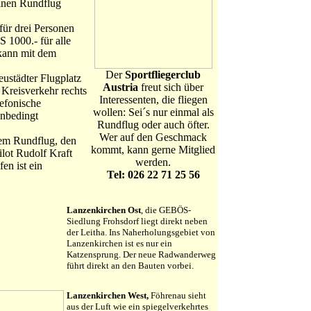
einen Rundflug
für drei Personen
S 1000.- für alle
 kann mit dem
Der
Sportfliegerclub
ustädter Flugplatz
Austria
freut sich über
 Kreisverkehr rechts
Interessenten, die fliegen
efonische
wollen: Sei´s nur einmal als
 unbedingt
Rundflug oder auch öfter.
Wer auf den Geschmack
em Rundflug, den
kommt, kann gerne Mitglied
ilot Rudolf Kraft
werden.
en ist ein
Tel: 026 22 71 25 56
Lanzenkirchen Ost
, die GEBÖS-
Siedlung Frohsdorf liegt direkt neben
der Leitha. Ins Naherholungsgebiet von
Lanzenkirchen ist es nur ein
Katzensprung. Der neue Radwanderweg
führt direkt an den Bauten vorbei.
Lanzenkirchen West,
Föhrenau sieht
aus der Luft wie ein spiegelverkehrtes