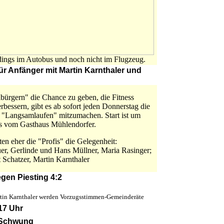
rdings im Autobus und noch nicht im Flugzeug.
ür Anfänger mit Martin Karnthaler und
ürgern" die Chance zu geben, die Fitness
erbessern, gibt es ab sofort jeden Donnerstag die
 "Langsamlaufen" mitzumachen. Start ist um
is vom Gasthaus Mühlendorfer.
en eher die "Profis" die Gelegenheit:
uer, Gerlinde und Hans Müllner, Maria Rasinger;
 Schatzer, Martin Karnthaler
egen Piesting 4:2
artin Karnthaler werden Vorzugsstimmen-Gemeinderäte
17 Uhr
n Schwung