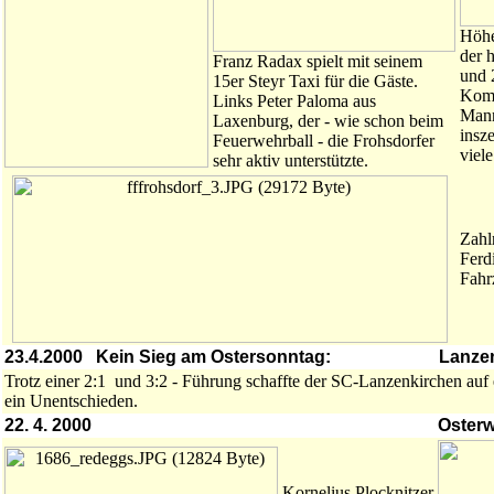
Höhe
der 
Franz Radax spielt mit seinem
und 
15er Steyr Taxi für die Gäste.
Komm
Links Peter Paloma aus
Mann
Laxenburg, der - wie schon beim
insz
Feuerwehrball - die Frohsdorfer
viele
sehr aktiv unterstützte.
Zahl
Ferd
Fahr
23.4.2000 Kein Sieg am Ostersonntag:
Lanzen
Trotz einer 2:1 und 3:2 - Führung schaffte der SC-Lanzenkirchen auf
ein Unentschieden.
22. 4. 2000
Osterw
Kornelius Plocknitzer