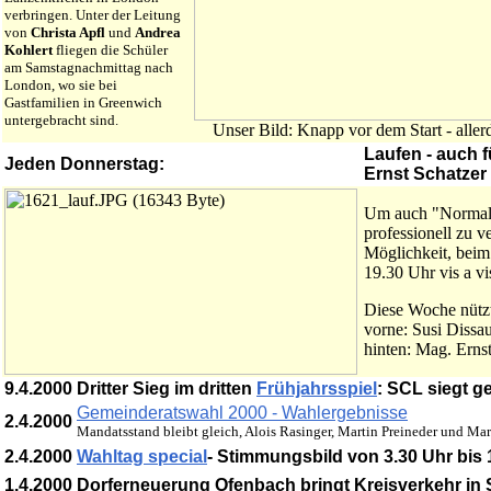
verbringen. Unter der Leitung
von
Christa Apfl
und
Andrea
Kohlert
fliegen die Schüler
am Samstagnachmittag nach
London, wo sie bei
Gastfamilien in Greenwich
untergebracht sind.
Unser Bild: Knapp vor dem Start - alle
Laufen - auch f
Jeden Donnerstag:
Ernst Schatzer
Um auch "Normalb
professionell zu v
Möglichkeit, beim
19.30 Uhr vis a v
Diese Woche nützt
vorne: Susi Dissa
hinten: Mag. Ernst
9.4.2000
Dritter Sieg im dritten
Frühjahrsspiel
: SCL siegt g
Gemeinderatswahl 2000 - Wahlergebnisse
2.4.2000
Mandatsstand bleibt gleich, Alois Rasinger, Martin Preineder und M
2.4.2000
Wahltag special
- Stimmungsbild von 3.30 Uhr bis 
1.4.2000
Dorferneuerung Ofenbach bringt Kreisverkehr i