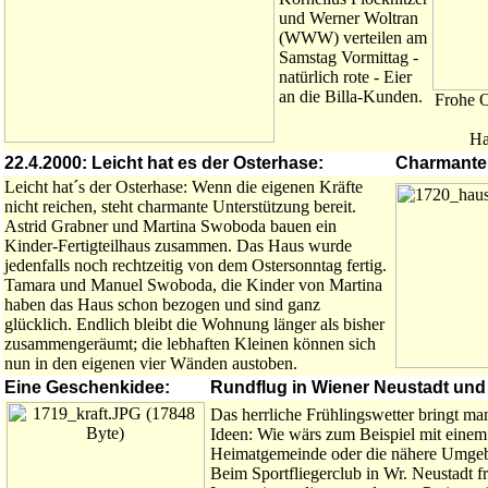
und Werner Woltran
(WWW) verteilen am
Samstag Vormittag -
natürlich rote - Eier
an die Billa-Kunden.
Frohe O
Ha
22.4.2000: Leicht hat es der Osterhase:
Charmanter
Leicht hat´s der Osterhase: Wenn die eigenen Kräfte
nicht reichen, steht charmante Unterstützung bereit.
Astrid Grabner und Martina Swoboda bauen ein
Kinder-Fertigteilhaus zusammen. Das Haus wurde
jedenfalls noch rechtzeitig von dem Ostersonntag fertig.
Tamara und Manuel Swoboda, die Kinder von Martina
haben das Haus schon bezogen und sind ganz
glücklich. Endlich bleibt die Wohnung länger als bisher
zusammengeräumt; die lebhaften Kleinen können sich
nun in den eigenen vier Wänden austoben.
Eine Geschenkidee:
Rundflug in Wiener Neustadt und
Das herrliche Frühlingswetter bringt m
Ideen: Wie wärs zum Beispiel mit einem
Heimatgemeinde oder die nähere Umge
Beim Sportfliegerclub in Wr. Neustadt f