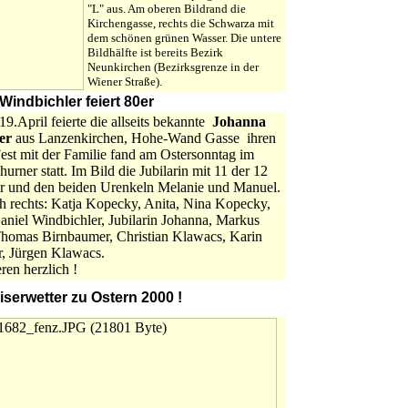
"L" aus. Am oberen Bildrand die
Kirchengasse, rechts die Schwarza mit
dem schönen grünen Wasser. Die untere
Bildhälfte ist bereits Bezirk
Neunkirchen (Bezirksgrenze in der
Wiener Straße).
indbichler feiert 80er
19.April feierte die allseits bekannte
Johanna
er
aus Lanzenkirchen, Hohe-Wand Gasse ihren
est mit der Familie fand am Ostersonntag im
urner statt. Im Bild die Jubilarin mit 11 der 12
r und den beiden Urenkeln Melanie und Manuel.
ch rechts: Katja Kopecky, Anita, Nina Kopecky,
aniel Windbichler, Jubilarin Johanna, Markus
homas Birnbaumer, Christian Klawacs, Karin
, Jürgen Klawacs.
eren herzlich !
iserwetter zu Ostern 2000 !