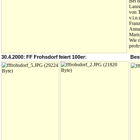
Bei d
Lanze
von T
v.l.n
Franz
Anna,
Mari
Wie m
profe
30.4.2000: FF Frohsdorf feiert 100er:
Best