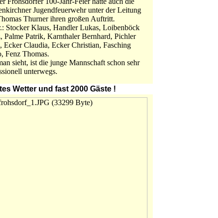
er Frohsdorfer 100-Jahr-Feier hatte auch die
nkirchner Jugendfeuerwehr unter der Leitung
homas Thurner ihren großen Auftritt.
.r.: Stocker Klaus, Handler Lukas, Loibenböck
, Palme Patrik, Karnthaler Bernhard, Pichler
 Ecker Claudia, Ecker Christian, Fasching
o, Fenz Thomas.
an sieht, ist die junge Mannschaft schon sehr
ssionell unterwegs.
es Wetter und fast 2000 Gäste !