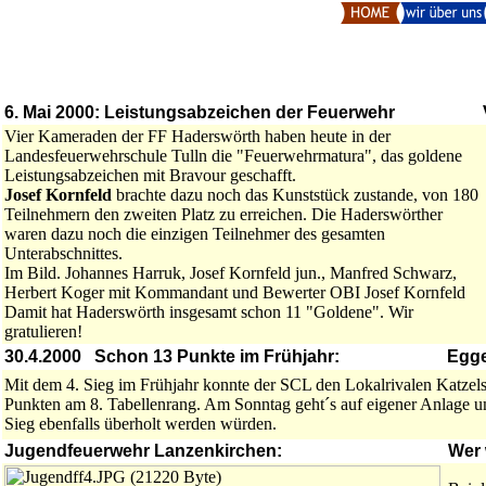
6. Mai 2000: Leistungsabzeichen der Feuerwehr
Vier Kameraden der FF Haderswörth haben heute in der
Landesfeuerwehrschule Tulln die "Feuerwehrmatura", das goldene
Leistungsabzeichen mit Bravour geschafft.
Josef Kornfeld
brachte dazu noch das Kunststück zustande, von 180
Teilnehmern den zweiten Platz zu erreichen. Die Haderswörther
waren dazu noch die einzigen Teilnehmer des gesamten
Unterabschnittes.
Im Bild. Johannes Harruk, Josef Kornfeld jun., Manfred Schwarz,
Herbert Koger mit Kommandant und Bewerter OBI Josef Kornfeld
Damit hat Haderswörth insgesamt schon 11 "Goldene". Wir
gratulieren!
30.4.2000 Schon 13 Punkte im Frühjahr:
Egge
Mit dem 4. Sieg im Frühjahr konnte der SCL den Lokalrivalen Katzels
Punkten am 8. Tabellenrang. Am Sonntag geht´s auf eigener Anlage 
Sieg ebenfalls überholt werden würden.
Jugendfeuerwehr Lanzenkirchen:
Wer 