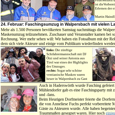
Feuerwehren de
ist dieVorbere
Erlernen der 
Martin Haindl
24. Februar: Faschingsumzug in Walpersbach mit vielen L
Mehr als 1.500 Personen bevölkerten Samstag nachmittags die Walper
Maskenumzug teilzunehmen. Zuschauer und Veranstalter kamen bei sch
Rechnung. Wer mehr sehen will: Wir haben ein Fotoalbum mit der Rek
dem sich viele Akteure und einige vom Publikum wiederfinden we
links:
Die zünftige
Schifahrermannschaft mit DJ
Ötzi und seiner Antonia aus
Tirol war eines der Highlights
des Umzuges.
rechts:
Sogar sehr schöne
ventianische Masken waren
heuer in Walpersbach zu Gast
Auch in Haderswörth wurde Fasching gefeiert
Mühlendorfer gab es eine Faschingsparty mit za
und -fans.
Beim Heurigen Dorfmeister feierte die Dorfer
die von Anneliese Fuchs perfekt vorbereitete M
Gäste zu Akteuren wurde. Alle haben begeister
Traummaßen gesegnet waren. Hier noch
einig