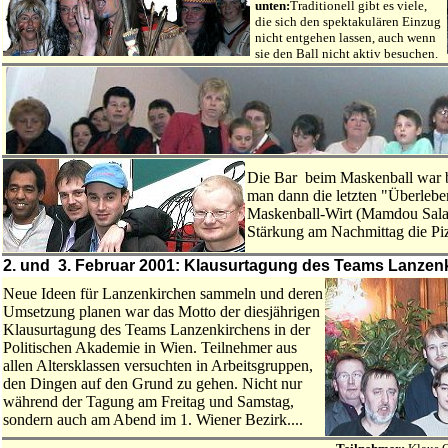
unten:
Traditionell gibt es viele,
die sich den spektakulären Einzug
nicht entgehen lassen, auch wenn
sie den Ball nicht aktiv besuchen.
Die Bar beim Maskenball war b
man dann die letzten "Überlebe
Maskenball-Wirt (Mamdou Salami
Stärkung am Nachmittag die Piz
2. und 3. Februar 2001: Klausurtagung des Teams Lanzenk
Neue Ideen für Lanzenkirchen sammeln und deren
Umsetzung planen war das Motto der diesjährigen
Klausurtagung des Teams Lanzenkirchens in der
Politischen Akademie in Wien. Teilnehmer aus
allen Altersklassen versuchten in Arbeitsgruppen,
den Dingen auf den Grund zu gehen. Nicht nur
während der Tagung am Freitag und Samstag,
sondern auch am Abend im 1. Wiener Bezirk....