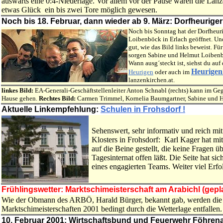
auswärts eine 0:4-Niederlage. Vor allem vor der Pause waren die Lanz
etwas Glück ein bis zwei Tore möglich gewesen.
Noch bis 18. Februar, dann wieder ab 9. März: Dorfheuriger
Noch bis Sonntag hat der Dorfheuri
Loibenböck in Erlach geöffnet. Un
gut, wie das Bild links beweist. Fü
sorgen Sabine und Helmut Loibenb
Wann ausg´steckt ist, siehst du auf
Heurigen
Heurigen
oder auch im
lanzenkirchen.at.
linkes Bild:
EA-Generali-Geschäftstellenleiter Anton Schnabl (rechts) kann im Ge
Hause gehen.
Rechtes Bild:
Carmen Trimmel, Kornelia Baumgartner, Sabine und H
Aktuelle Linkempfehlung:
Schulen in Frohsdorf !
Sehenswert, sehr informativ und reich mi
Klosters in Frohsdorf: Karl Kager hat mi
auf die Beine gestellt, die keine Fragen 
Tagesinternat offen läßt. Die Seite hat si
eines engagierten Teams. Weiter viel Erfo
Frühlingswetter: Marktschimeisterschaft am Arabichl (gepla
Wie der Obmann des ARBÖ, Harald Bürger, bekannt gab, werden die 
Marktschimeisterschaften 2001 bedingt durch die Wetterlage entfallen. 
10. Februar 2001: Wirtschaftsbund und Feuerwehr Föhrenau