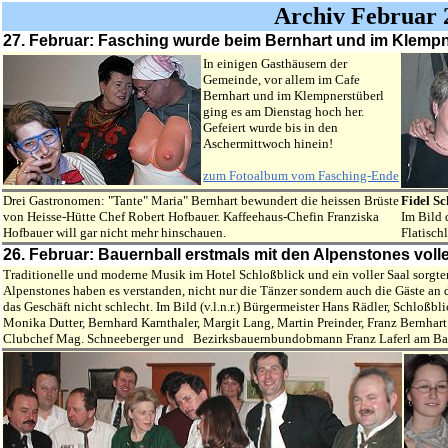
Archiv Februar 
27. Februar: Fasching wurde beim Bernhart und im Klemp
In einigen Gasthäusern der
Gemeinde, vor allem im Cafe
Bernhart und im Klempnerstüberl
ging es am Dienstag hoch her.
Gefeiert wurde bis in den
Aschermittwoch hinein!
zum Fotoalbum vom Fasching-Ende
Drei Gastronomen: "Tante" Maria" Bernhart bewundert die heissen Brüste
Fidel S
von Heisse-Hütte Chef Robert Hofbauer. Kaffeehaus-Chefin Franziska
Im Bild 
Hofbauer will gar nicht mehr hinschauen.
Flatischl
26. Februar: Bauernball erstmals mit den Alpenstones volle
Traditionelle und moderne Musik im Hotel Schloßblick und ein voller Saal sorgte
Alpenstones haben es verstanden, nicht nur die Tänzer sondern auch die Gäste an d
das Geschäft nicht schlecht. Im Bild (v.l.n.r.) Bürgermeister Hans Rädler, Schloßbl
Monika Dutter, Bernhard Karnthaler, Margit Lang, Martin Preinder, Franz Bernh
Clubchef Mag. Schneeberger und Bezirksbauernbundobmann Franz Laferl am Bal