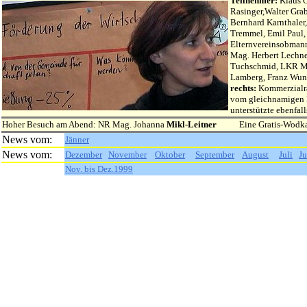
Teilnehmer:
Klaus O
Rasinger,Walter Gra
Bernhard Karnthaler
Tremmel, Emil Paul, 
Elternvereinsobmann
Mag. Herbert Lechner
Tuchschmid, LKR Mar
Lamberg, Franz Wun
rechts:
Kommerzialra
vom gleichnamigen 
unterstützte ebenfal
Hoher Besuch am Abend: NR Mag. Johanna
Mikl-Leitner
Eine Gratis-Wodk
News vom:
Jänner
News vom:
Dezember
November
Oktober
September
August
Juli
Ju
Nov. bis Dez.1999