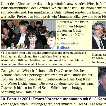
Unter dem Ehrenschutz des auch persönlich anwesenden Wirtschafts-
Wirtschaftsbundball des Bezirkes Wr. Neustadt statt. Die Prominenz au
zufriedenstellend. Für musikalische Unterhaltung sorgten die Imaging
wertvoller Preise, den Hauptpreis, ein Mountain-Bike gewann Frau Fis
Gefeiert wurde bis in
den frühen Morgen,
die letzten Gäste
hielten bis 10 Uhr
durch !
zu den weiteren
Ballfotos
VP-Bezirkssekretär und Erlachs Wirtschaftsbundobmann Wolfgang
Stammbesuc
Fischl unterhält sich mit Sissy und Harry Helmer über
Wohlfahrt,
Wirtschaftspolitik und Medien. Im Hintergrund Franz und Maria
Neuhauser,
Bernhart und Kommerzialrat Johann Schatzer mit Familie.
Zaungäste am Wirtschaftsbundball: Das Österreichische
Nationalteam der Sportbogenschützen mit dem Bundestrainer
Tom aus Holland, sowie den Staatsmeistern Hans Jörg Kain
und Walter Lichtenegger. Die etwa 20 Bogensportler aus ganz
Österreich hielten im Hotel Schloßblick eine mehrtägige
Schulung bzw. Training ab.
10. Februar 2001: Erstes Vorbereitungsmatch mit 6 : 0 Kan
Zwar gegen einen "Jausengegner", aber immerhin: Der SC Lanzenkirch