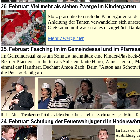
26. Februar: Viel mehr als sieben Zwerge im Kindergarten
Stolz präsentierten sich die Kindergartenkin
Anleitung der Tanten verwandelten sich unser
Gießkanne und was so alles dazugehört. Danke 
Mehr Zwerge hier
25. Februar: Fasching im im Gemeindesaal und im Pfarrsaa
Im Gemeindesaal gabs am Sonntag nachmittag eine Kinder-Playback-Sh
Bei der Pfarrfeier brillierten als Solisten Tante Hansi, Alois Trenker,
einmal der Hausherr, Dechant Anton Zach. Beim "Anton aus Schottwien
die Post so richtig ab.
l
inks: Alois Trenker erklärt die vielen Funktionen seinen Steireranzuges. Mitte: 
24. Februar: Schulung der Feuerwehrjugend in Haderswör
Im Haus der F
Ausbildung de