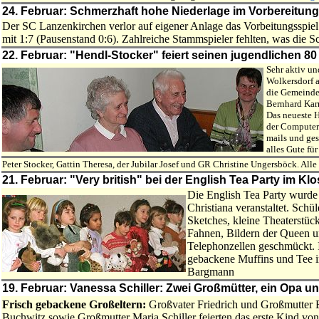
24. Februar: Schmerzhaft hohe Niederlage im Vorbereitun
Der SC Lanzenkirchen verlor auf eigener Anlage das Vorbeitungsspie
mit 1:7 (Pausenstand 0:6). Zahlreiche Stammspieler fehlten, was die Sc
22. Februar: "Hendl-Stocker" feiert seinen jugendlichen 80
Sehr aktiv un
Wolkersdorf a
die Gemeinde
Bernhard Kar
Das neueste H
der Computer
mails und ges
alles Gute fü
Peter Stocker, Gattin Theresa, der Jubilar Josef und GR Christine Ungersböck. All
21. Februar: "Very british" bei der English Tea Party im Klo
Die English Tea Party wurde
Christiana veranstaltet. Schül
Sketches, kleine Theaterstüc
Fahnen, Bildern der Queen u
Telephonzellen geschmückt. 
gebackene Muffins und Tee i
Bargmann
19. Februar: Vanessa Schiller: Zwei Großmütter, ein Opa und
Frisch gebackene Großeltern:
Großvater Friedrich und Großmutter E
Buchwitz sowie Großmutter Maria Schiller feierten das erste Kind von