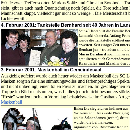
6:0. Je zwei Treffer scorten Markus Soltiz und Christian Swoboda. Tr
sieht, gibt es auch nach Quantschnigg noch Spieler, die Tore schieß
Mannschaft klappt, vielleicht gar nicht so wenige". Die Meisterschaf
Lichtenwörth.
4. Februar 2001: Tankstelle Bernhard seit 40 Jahren in La
Seit 40 Jahren ist die Familie Be
Lanzenkirchner da. Anfang Febru
wurde die Tankstelle eröffnet un
erweitert. Seit einiger Zeit unte
Bernhart jun. - trotzdem sind di
Maria Bernhard
noch immer seh
gratulierten auch Gemeindevors
Karnthaler
und
Martina
den Ju
3. Februar 2001: Maskenball im Gemeindesaal
Ausgiebig gefeiert wurde auch heuer wieder am Maskenball des SC 
Masken sorgten für eine stimmungsvolles und farbenprächtiges Spektakel
und nicht unbedingt, einen tollen Preis zu machen. Im geschlagenen Fe
Truppe im Bild rechts unten, was Ladies jedoch nicht besonders störte
"Reste" wurden noch am Vormittag beispielsweise im Gasthaus Art
Maskenball
links:
Die siegreichen Indianer aus
Wr. Neustadt. Der zweite Platz ging
an die Saloondamen (rechts), dritte
wurden die Leithahexen,
organisiert von Rosemarie Rodler.