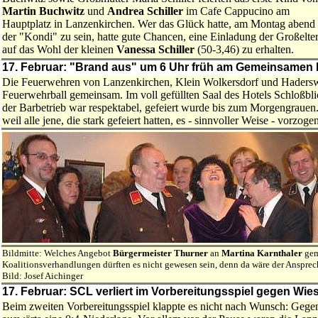
Martin Buchwitz
und
Andrea Schiller
im Cafe Cappucino am
Hauptplatz in Lanzenkirchen. Wer das Glück hatte, am Montag abend 
der "Kondi" zu sein, hatte gute Chancen, eine Einladung der Großelte
auf das Wohl der kleinen
Vanessa Schiller
(50-3,46) zu erhalten.
17. Februar: "Brand aus" um 6 Uhr früh am Gemeinsamen 
Die Feuerwehren von Lanzenkirchen, Klein Wolkersdorf und Haderswö
Feuerwehrball gemeinsam. Im voll gefüllten Saal des Hotels Schloßbl
der Barbetrieb war respektabel, gefeiert wurde bis zum Morgengrauen.
weil alle jene, die stark gefeiert hatten, es - sinnvoller Weise - vorzog
Bildmitte: Welches Angebot
Bürgermeister Thurner
an
Martina Karnthaler
gema
Koalitionsverhandlungen dürften es nicht gewesen sein, denn da wäre der Ansprech
Bild: Josef Aichinger
17. Februar: SCL verliert im Vorbereitungsspiel gegen Wie
Beim zweiten Vorbereitungsspiel klappte es nicht nach Wunsch: Gegen