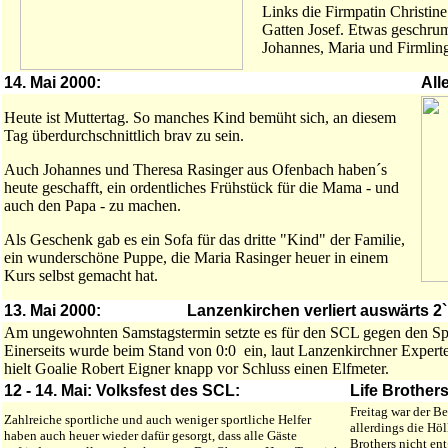
Links die Firmpatin Christi
Gatten Josef. Etwas geschrum
Johannes, Maria und Firmlin
14. Mai 2000:
All
Heute ist Muttertag. So manches Kind bemüht sich, an diesem
Tag überdurchschnittlich brav zu sein.
Auch Johannes und Theresa Rasinger aus Ofenbach haben´s
heute geschafft, ein ordentliches Frühstück für die Mama - und
auch den Papa - zu machen.
Als Geschenk gab es ein Sofa für das dritte "Kind" der Familie,
ein wunderschöne Puppe, die Maria Rasinger heuer in einem
Kurs selbst gemacht hat.
13. Mai 2000:
Lanzenkirchen verliert auswärts 2
Am ungewohnten Samstagstermin setzte es für den SCL gegen den Spit
Einerseits wurde beim Stand von 0:0 ein, laut Lanzenkirchner Experten
hielt Goalie Robert Eigner knapp vor Schluss einen Elfmeter.
12 - 14. Mai:
Volksfest
des SCL:
Life Brother
Freitag war der B
Zahlreiche sportliche und auch weniger sportliche Helfer
allerdings die Höl
haben auch heuer wieder dafür gesorgt, dass alle Gäste
Brothers nicht en