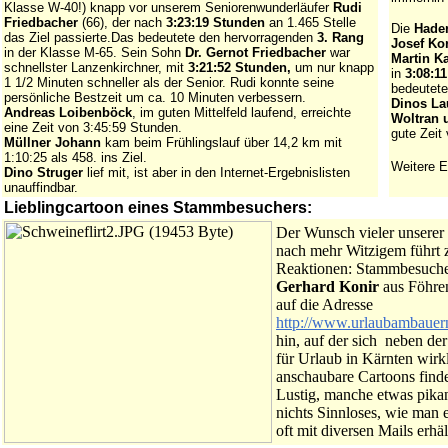
Klasse W-40!) knapp vor unserem Seniorenwunderläufer
Rudi
Friedbacher
(66), der nach
3:23:19 Stunden
an 1.465 Stelle
Die
Hade
das Ziel passierte.Das bedeutete den hervorragenden
3. Rang
Josef Kor
in der Klasse M-65. Sein Sohn
Dr. Gernot Friedbacher
war
Martin Ka
schnellster Lanzenkirchner, mit
3:21:52
Stunden,
um nur knapp
in
3:08:1
1 1/2 Minuten schneller als der Senior. Rudi konnte seine
bedeutete
persönliche Bestzeit um ca. 10 Minuten verbessern.
Dinos Lau
Andreas Loibenböck
, im guten Mittelfeld laufend, erreichte
Woltran 
eine Zeit von 3:45:59 Stunden.
gute Zeit
Müllner Johann
kam beim Frühlingslauf über 14,2 km mit
1:10:25 als 458. ins Ziel.
Weitere 
Dino Struger
lief mit, ist aber in den Internet-Ergebnislisten
unauffindbar.
Lieblingcartoon eines Stammbesuchers:
Der Wunsch vieler unserer
nach mehr Witzigem führt 
Reaktionen: Stammbesuch
Gerhard Konir
aus Föhre
auf die Adresse
http://www.urlaubambauer
hin, auf der sich neben d
für Urlaub in Kärnten wirk
anschaubare Cartoons find
Lustig, manche etwas pikan
nichts Sinnloses, wie man e
oft mit diversen Mails erhäl