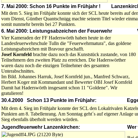
7. Mai 2000: Schon 16 Punkte im Frühjahr !
Lanzenkirch
Mit dem 5. Sieg im Frühjahr konnte sich der SCL heute bereits auf den
vom Dienst, Günther Quantschnigg machte seinem Titel wieder einmal 
somit nunmehr bereits bei 27 Punkten.
6. Mai 2000: Leistungsabzeichen der Feuerwehr
Vier Kameraden der FF Haderswörth haben heute in der
Landesfeuerwehrschule Tulln die "Feuerwehrmatura", das goldene
Leistungsabzeichen mit Bravour geschafft.
Josef Kornfeld
brachte dazu noch das Kunststück zustande, von 180
Teilnehmern den zweiten Platz zu erreichen. Die Haderswörther
waren dazu noch die einzigen Teilnehmer des gesamten
Unterabschnittes.
Im Bild. Johannes Harruk, Josef Kornfeld jun., Manfred Schwarz,
Herbert Koger mit Kommandant und Bewerter OBI Josef Kornfeld
Damit hat Haderswörth insgesamt schon 11 "Goldene". Wir
gratulieren!
30.4.2000 Schon 13 Punkte im Frühjahr:
Egge
Mit dem 4. Sieg im Frühjahr konnte der SCL den Lokalrivalen Katzels
Punkten am 8. Tabellenrang. Am Sonntag geht´s auf eigener Anlage 
Sieg ebenfalls überholt werden würden.
Jugendfeuerwehr Lanzenkirchen:
Wer 
Bei d