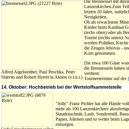
Die Brennessel mit ihr
Lanzenkirchen.Zum Teil 
letzten 20 Jahre, natürli
Neuigkeiten.
Ob als erwachsene Minist
Kinder beim Kardinal Gr
(rechs oben) oder als B
Tourist (rechts unten): S
werden Politiker, Kirche
die Zeugen Jehovas - un
Korn genommen.
Die etwa 100 Gäste ware
die Brennesseln hätten s
Alfred Aigelsreither, Paul Peschka, Peter
verdient.
Siderits und Robert Herret in Aktion (v.l.n.r.)
Tourneetermine auf der
14. Oktober: Hochbetrieb bei der Wertstoffsammelstelle
"Jolly" Franz Pichler hat alle Hände vol
mehr als 100 Lanzenkirchner abzufertige
Staudenschnitt, Laub, Sondermüll, Bausc
Papier, Alteisen und so weiter beim Lag
entsorgen.
Große Grünschnittmengen sollten