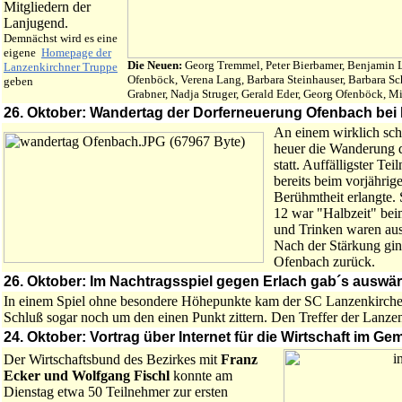
Mitgliedern der
Lanjugend.
Demnächst wird es eine
eigene
Homepage der
Die Neuen:
Georg Tremmel, Peter Bierbamer, Benjamin L
Lanzenkirchner Truppe
Ofenböck, Verena Lang, Barbara Steinhauser, Barbara Sch
geben
Grabner, Nadja Struger, Gerald Eder, Georg Ofenböck, M
26. Oktober: Wandertag der Dorferneuerung Ofenbach bei 
An einem wirklich sc
heuer die Wanderung 
statt. Auffälligster Te
bereits beim vorjähri
Berühmtheit erlangte.
12 war "Halbzeit" bei
und Trinken waren aus
Nach der Stärkung gin
Ofenbach zurück.
26. Oktober: Im Nachtragsspiel gegen Erlach gab´s auswärt
In einem Spiel ohne besondere Höhepunkte kam der SC Lanzenkirchen
Schluß sogar noch um den einen Punkt zittern. Den Treffer der Lanzen
24. Oktober: Vortrag über Internet für die Wirtschaft im G
Der Wirtschaftsbund des Bezirkes mit
Franz
Ecker und Wolfgang Fischl
konnte am
Dienstag etwa 50 Teilnehmer zur ersten