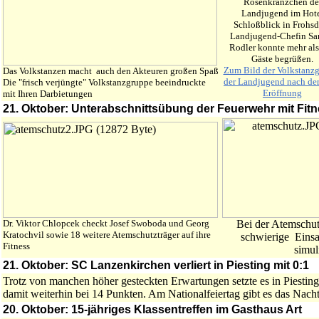
Rosenkränzchen de
Landjugend im Hot
Schloßblick in Frohsd
Landjugend-Chefin Sa
Rodler konnte mehr al
Gäste begrüßen.
Zum Bild der Volkstanz
Das Volkstanzen macht auch den Akteuren großen Spaß
der Landjugend nach der
Die "frisch verjüngte" Volkstanzgruppe beeindruckte
Eröffnung
mit Ihren Darbietungen
21. Oktober: Unterabschnittsübung der Feuerwehr mit Fitn
Dr. Viktor Chlopcek checkt Josef Swoboda und Georg
Bei der Atemschu
Kratochvil sowie 18 weitere Atemschutzträger auf ihre
schwierige Eins
Fitness
simul
21. Oktober: SC Lanzenkirchen verliert in Piesting mit 0:1
Trotz von manchen höher gesteckten Erwartungen setzte es in Piestin
damit weiterhin bei 14 Punkten. Am Nationalfeiertag gibt es das Nach
20. Oktober: 15-jähriges Klassentreffen im Gasthaus Art