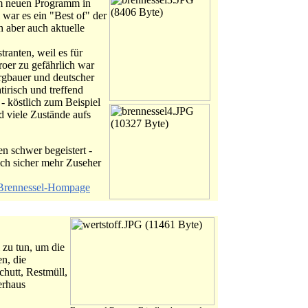
em neuen Programm in
war es ein "Best of" der
ch aber auch aktuelle
ranten, weil es für
oer zu gefährlich war
ergbauer und deutscher
atirisch und treffend
 - köstlich zum Beispiel
d viele Zustände aufs
n schwer begeistert -
ich sicher mehr Zuseher
Brennessel-Hompage
l zu tun, um die
n, die
hutt, Restmüll,
erhaus