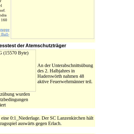
r
el
orf.
ndra
s 160
gruppe
 Ball-
esstest der Atemschutzträger
An der Unterabschnittsübung
des 2. Halbjahres in
Haderswörth nahmen 48
aktive Feuerwehrmänner teil.
tzübung wurden
atzbedingungen
iert
g eine 0:1_Niederlage. Der SC Lanzenkirchen hält
tragsspiel auswärts gegen Erlach.