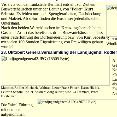
Vis á vis von der Tankstelle Bernhart entsteht zur Zeit ein
Buswartehäuschen unter der Leitung von "Polier"
Kurt
Sebesta
. Es fehlen nur noch Spenglerarbeiten, Dachdeckung
und Malerei. Ab sofort finden die Busfahrer jedenfalls schon
Unterstand.
Nach den beiden Wartehäuschen im Kreuzungsbereich beim
Gasthaus Art ist das bereits das dritte Buswartehäuschen, dass
unter Federführung der Dorferneuerung bzw. von Kurt Sebesta
Kurt u
mit vielen 100 Stunden Eigenleistung von Freiwilligen gebaut
Windb
wurde!
28. Oktober: Generalversammlung der Landjugend: Rodler
Am
Ge
Ne
Fü
La
al
Matthias Rodler, Michaela Woltran, Leiter Franz Pötsch, Karin Hladik,
Fr
Leiterin Sandra Rodler, Kassier Georg Jeitler, Monika Tremmel, Peter
Ne
Bierbamer
Die "alte" Führung
mit den neu
aufgenommen