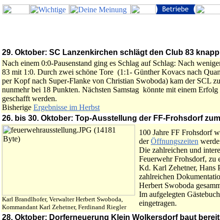
29. Oktober: SC Lanzenkirchen schlägt den Club 83 knapp m
Nach einem 0:0-Pausenstand ging es Schlag auf Schlag: Nach wenigen
83 mit 1:0. Durch zwei schöne Tore (1:1- Günther Kovacs nach Quan
per Kopf nach Super-Flanke von Christian Swoboda) kam der SCL zum 
nunmehr bei 18 Punkten. Nächsten Samstag könnte mit einem Erfolg 
geschafft werden.
Bisherige
Ergebnisse im Herbst
26. bis 30. Oktober: Top-Ausstellung der FF-Frohsdorf zu
100 Jahre FF Frohsdorf w
der
Öffnungszeiten
werden
Die zahlreichen und inter
Feuerwehr Frohsdorf, zu
Kd. Karl Zehetner, Hans 
zahlreichen Dokumentati
Herbert Swoboda gesamme
Im aufgelegten Gästebuch
Karl Brandlhofer, Verwalter Herbert Swoboda,
eingetragen.
Kommandant Karl Zehetner, Ferdinand Riegler
28. Oktober: Dorferneuerung Klein Wolkersdorf baut berei