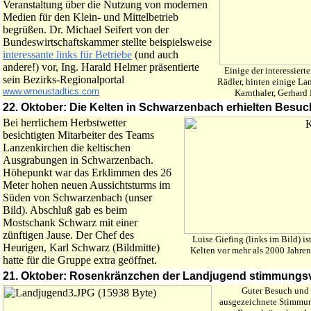
Veranstaltung über die Nutzung von modernen
Medien für den Klein- und Mittelbetrieb
begrüßen. Dr. Michael Seifert von der
Bundeswirtschaftskammer stellte beispielsweise
interessante links für Betriebe
(und auch
andere!) vor, Ing. Harald Helmer präsentierte
Einige der interessier
sein Bezirks-Regionalportal
Rädler, hinten einige L
www.wrneustadtics.com
Karnthaler, Gerhard 
22. Oktober: Die Kelten in Schwarzenbach erhielten Bes
Bei herrlichem Herbstwetter
besichtigten Mitarbeiter des Teams
Lanzenkirchen die keltischen
Ausgrabungen in Schwarzenbach.
Höhepunkt war das Erklimmen des 26
Meter hohen neuen Aussichtsturms im
Süden von Schwarzenbach (unser
Bild). Abschluß gab es beim
Mostschank Schwarz mit einer
zünftigen Jause. Der Chef des
Luise Giefing (links im Bild) is
Heurigen, Karl Schwarz (Bildmitte)
Kelten vor mehr als 2000 Jahren
hatte für die Gruppe extra geöffnet.
21. Oktober: Rosenkränzchen der Landjugend stimmungsv
Guter Besuch und
ausgezeichnete Stimmu