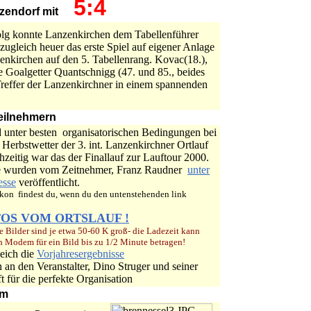
5:4
nzendorf mit
olg konnte Lanzenkirchen dem Tabellenführer
ugleich heuer das erste Spiel auf eigener Anlage
enkirchen auf den 5. Tabellenrang. Kovac(18.),
e Goalgetter Quantschnigg (47. und 85., beides
 Treffer der Lanzenkirchner in einem spannenden
Teilnehmern
 unter besten organisatorischen Bedingungen bei
 Herbstwetter der 3. int. Lanzenkirchner Ortlauf
chzeitig war das der Finallauf zur Lauftour 2000.
e wurden vom Zeitnehmer, Franz Raudner
unter
esse
veröffentlicht.
ikon findest du, wenn du den untenstehenden link
TOS VOM ORTSLAUF !
 Bilder sind je etwa 50-60 K groß- die Ladezeit kann
h Modem für ein Bild bis zu 1/2 Minute betragen!
eich die
Vorjahresergebnisse
n an den Veranstalter, Dino Struger und seiner
 für die perfekte Organisation
um