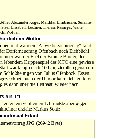
öffler, Alexander Koger, Matthias Birnbaumer, Susanne
atzer, Elisabeth Lechner, Theresa Rasinger, Walter
ichi Woltran
herrlichem Wetter
hönen und warmen "Altweibersommertag" fand
der Dorferneuerung Ofenbach nach Eichbüchl
ilnehmer war der Esel der Familie Binder, der
gen lebendem Krippenspiel des KTC eine gewisse
 Start war knapp nach 10 Uhr, ziemlich genau um
m Schloßheurigen von Julius Ofenböck. Essen
gezeichnet, auch der Humor kam nicht zu kurz.
g es dann über die Leithaau wieder nach
s ein 1:1
 zu einem verdienten 1:1, mußte aber gegen
kirchner erzielte Markus Soltiz.
emeindesaal Erlach