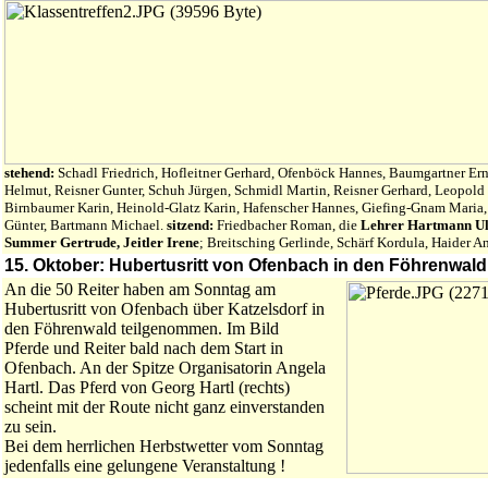
stehend:
Schadl Friedrich, Hofleitner Gerhard, Ofenböck Hannes, Baumgartner Ern
Helmut, Reisner Gunter, Schuh Jürgen, Schmidl Martin, Reisner Gerhard, Leopold P
Birnbaumer Karin, Heinold-Glatz Karin, Hafenscher Hannes, Giefing-Gnam Maria
Günter, Bartmann Michael.
sitzend:
Friedbacher Roman, die
Lehrer Hartmann Ul
Summer Gertrude, Jeitler Irene
; Breitsching Gerlinde, Schärf Kordula, Haider A
15. Oktober: Hubertusritt von Ofenbach in den Föhrenwald
An die 50 Reiter haben am Sonntag am
Hubertusritt von Ofenbach über Katzelsdorf in
den Föhrenwald teilgenommen. Im Bild
Pferde und Reiter bald nach dem Start in
Ofenbach. An der Spitze Organisatorin Angela
Hartl. Das Pferd von Georg Hartl (rechts)
scheint mit der Route nicht ganz einverstanden
zu sein.
Bei dem herrlichen Herbstwetter vom Sonntag
jedenfalls eine gelungene Veranstaltung !