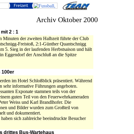
Archiv Oktober 2000
it 2 : 1
 Minuten der zweiten Halbzeit führte der Club
tschnigg-Freistoß, 2:1-Günther Quantschnigg
5. Sieg in der laufenden Herbstsaison und hält
in Eggendorf der Anschluß an die Spitze
m 100er
erden im Hotel Schloßblick präsentiert. Während
 sehr informative Führungen angeboten.
essanten Exponate stammen teils von der
 einem guten Teil von den Feuerwehrkameraden
Peter Weiss und Karl Brandlhofer. Die
onen und Bilder wurden zum Großteil von
lt und dokumentiert.
 haben sich zahlreiche beeindruckte Besucher
ts drittes Bus-Wartehaus