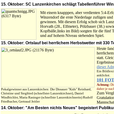
15. Oktober: SC Lanzenkirchen schlägt Tabellenführer Wi
Mit einem knapppen, aber verdienten 5:4-Erf
Winzendorf die erste Niederlage zufügen und z
gewinnen. Mit diesem Erfolg schob sich Lanz
Horvath (28., Elfmeter), Pölzbauer (38.) sowi
Kopfbälle,links im Bild) sorgten für die fünf
und auf hohem Niveau stehenden Spiel.
15. Oktober: Ortslauf bei herrlichem Herbstwetter mit 330 
Heute fand
herrlichem
statt. Glei
Ergebniss
dieser Adr
Ein Bildlex
anklickst.
101 FO
Achtung:
Die
daher je nac
Pokalgewinner aus Lanzenkirchen: Die Dissauer "Kids" Reinhard,
Zum Vergl
Christine und Siegfried (schnellster Lanzenkirchner), Daniel
Windbichler, Maria Rasinger (schnellste Lanzenkirchnerin) Rudolf
Gratulatio
Friedbacher, Gertraud Jeitler
Mannschaft
14. Oktober: "Am Besten nichts Neues" begeistert Publik