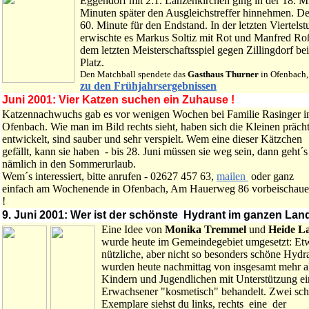
Eggendorf mit 2:1. Lanzenkirchen ging in der 18. M
Minuten später den Ausgleichstreffer hinnehmen. Der 
60. Minute für den Endstand. In der letzten Viertels
erwischte es Markus Soltiz mit Rot und Manfred Ro
dem letzten Meisterschaftsspiel gegen Zillingdorf b
Platz.
Den Matchball spendete das
Gasthaus Thurner
in Ofenbach,
zu den Frühjahrsergebnissen
Juni 2001: Vier Katzen suchen ein Zuhause !
Katzennachwuchs gab es vor wenigen Wochen bei Familie Rasinger i
Ofenbach. Wie man im Bild rechts sieht, haben sich die Kleinen präch
entwickelt, sind sauber und sehr verspielt. Wem eine dieser Kätzchen
gefällt, kann sie haben - bis 28. Juni müssen sie weg sein, dann geht´s
nämlich in den Sommerurlaub.
Wem´s interessiert, bitte anrufen - 02627 457 63,
mailen
oder ganz
einfach am Wochenende in Ofenbach, Am Hauerweg 86 vorbeischau
!
9. Juni 2001: Wer ist der schönste Hydrant im ganzen Lan
Eine Idee von
Monika Tremmel
und
Heide L
wurde heute im Gemeindegebiet umgesetzt: Et
nützliche, aber nicht so besonders schöne Hydr
wurden heute nachmittag von insgesamt mehr a
Kindern und Jugendlichen mit Unterstützung ei
Erwachsener "kosmetisch" behandelt. Zwei sc
Exemplare siehst du links, rechts eine der