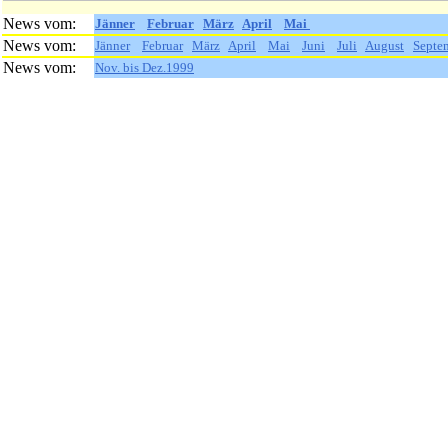
News vom:
Jänner
Februar
März
April
Mai
News vom:
Jänner
Februar
März
April
Mai
Juni
Juli
August
Septe
News vom:
Nov. bis Dez.1999