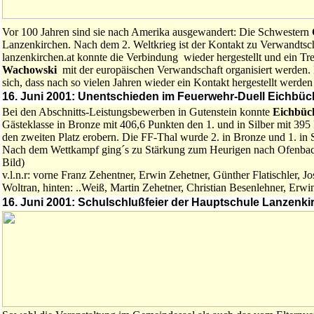
Vor 100 Jahren sind sie nach Amerika ausgewandert: Die Schwestern
Lanzenkirchen. Nach dem 2. Weltkrieg ist der Kontakt zu Verwandtsc
lanzenkirchen.at konnte die Verbindung wieder hergestellt und ein Tr
Wachowski
mit der europäischen Verwandschaft organisiert werden.
sich, dass nach so vielen Jahren wieder ein Kontakt hergestellt werden
16. Juni 2001: Unentschieden im Feuerwehr-Duell Eichbüc
Bei den Abschnitts-Leistungsbewerben in Gutenstein konnte
Eichbüc
Gästeklasse in Bronze mit 406,6 Punkten den 1. und in Silber mit 395
den zweiten Platz erobern. Die FF-Thal wurde 2. in Bronze und 1. in Si
Nach dem Wettkampf ging´s zu Stärkung zum Heurigen nach Ofenbac
Bild)
v.l.n.r: vorne Franz Zehentner, Erwin Zehetner, Günther Flatischler, Jo
Woltran, hinten: ..Weiß, Martin Zehetner, Christian Besenlehner, Erwi
16. Juni 2001: Schulschlußfeier der Hauptschule Lanzenki