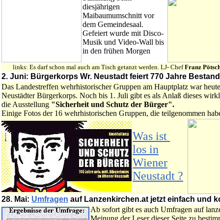
diesjährigen
Maibaumumschnitt vor
dem Gemeindesaal.
Gefeiert wurde mit Disco-
Musik und Video-Wall bis
in den frühen Morgen
links: Es darf schon mal auch am Tisch getanzt werden. LJ- Chef
Franz Pötsc
2. Juni:
Bürgerkorps Wr. Neustadt feiert 770 Jahre Bestand
Das Landestreffen wehrhistorischer Gruppen am Hauptplatz war heute
Neustädter Bürgerkorps. Noch bis 1. Juli gibt es als Anlaß dieses wirk
die Ausstellung
"Sicherheit und Schutz der Bürger".
Einige Fotos der 16 wehrhistorischen Gruppen, die teilgenommen habe
Was ist
los in
Wiener
Neustadt ?
28. Mai:
Umfragen
auf Lanzenkirchen.at jetzt einfach und 
Ab sofort gibt es auch Umfragen auf lanz
Meinung der Leser dieser Seite zu best