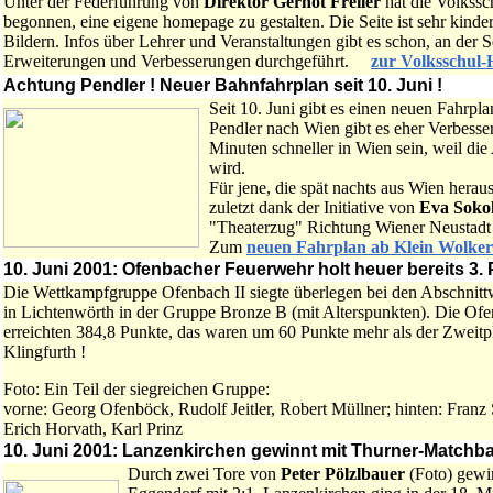
Unter der Federführung von
Direktor Gernot Freiler
hat die Volkss
begonnen, eine eigene homepage zu gestalten. Die Seite ist sehr kinde
Bildern. Infos über Lehrer und Veranstaltungen gibt es schon, an der 
Erweiterungen und Verbesserungen durchgeführt.
zur Volksschul
Achtung Pendler ! Neuer Bahnfahrplan seit 10. Juni !
Seit 10. Juni gibt es einen neuen Fahrp
Pendler nach Wien gibt es eher Verbess
Minuten schneller in Wien sein, weil d
wird.
Für jene, die spät nachts aus Wien herau
zuletzt dank der Initiative von
Eva Soko
"Theaterzug" Richtung Wiener Neustadt a
Zum
neuen Fahrplan ab Klein Wolke
10. Juni 2001: Ofenbacher Feuerwehr holt heuer bereits 3. 
Die Wettkampfgruppe Ofenbach II siegte überlegen bei den Abschnit
in Lichtenwörth in der Gruppe Bronze B (mit Alterspunkten). Die Of
erreichten 384,8 Punkte, das waren um 60 Punkte mehr als der Zweitpl
Klingfurth !
Foto: Ein Teil der siegreichen Gruppe:
vorne: Georg Ofenböck, Rudolf Jeitler, Robert Müllner; hinten: Fran
Erich Horvath, Karl Prinz
10. Juni 2001: Lanzenkirchen gewinnt mit Thurner-Matchba
Durch zwei Tore von
Peter Pölzlbauer
(Foto) gewi