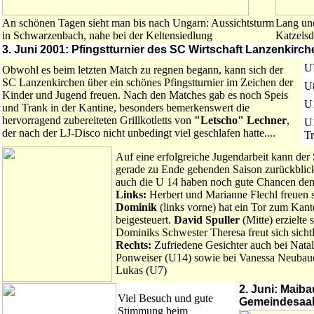
An schönen Tagen sieht man bis nach Ungarn: Aussichtsturm
Lang und
in Schwarzenbach, nahe bei der Keltensiedlung
Katzelsd
3. Juni 2001: Pfingstturnier des SC Wirtschaft Lanzenkirch
U
Obwohl es beim letzten Match zu regnen begann, kann sich der
SC Lanzenkirchen über ein schönes Pfingstturnier im Zeichen der
U
Kinder und Jugend freuen. Nach den Matches gab es noch Speis
U
und Trank in der Kantine, besonders bemerkenswert die
hervorragend zubereiteten Grillkotletts von
"Letscho" Lechner
,
U1
der nach der LJ-Disco nicht unbedingt viel geschlafen hatte....
Tr
Auf eine erfolgreiche Jugendarbeit kann der
gerade zu Ende gehenden Saison zurückblic
auch die U 14 haben noch gute Chancen den 
Links:
Herbert und Marianne Flechl freuen 
Dominik
(links vorne) hat ein Tor zum Kan
beigesteuert.
David Spuller
(Mitte) erzielte 
Dominiks Schwester Theresa freut sich sichtl
Rechts:
Zufriedene Gesichter auch bei Natal
Ponweiser (U14) sowie bei Vanessa Neubau
Lukas (U7)
2. Juni:
Maiba
Viel Besuch und gute
Gemeindesaa
Stimmung beim