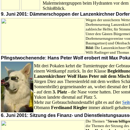
Malermeistergruppen beim Hydranten vor dem 
Schloßblick.
9. Juni 2001: Dämmerschoppen der Lanzenkirchner Dorfe
Wegen der unsicheren Wette
Dorferneuerung Lanzenkirch
zahlreiche Helfer, für Stimm
Unter den Gästen Bürgermeis
Dorferneuerungsvereine von
Baumgartner) und Ofenbach (
Bild:
Die Lanzenkirchner Obf
Willi Radinger und Thomas
Pfingstwochenende: Hans Peter Wolf erobert mit Max Pokal
Mit drei Pokalen kehrt die Turniertruppe der Gebra
einem Wettkampf zurück. In der Klasse
Begleithun
Lanzenkirchner Wolf Hans Peter
mit dem Mischl
Jürgen Diez aus Theresienfeld mit dem weißen Schäf
Sonnenbrille) gegeneinander an, wobei diesmal der
- auf dem
3. Platz
- die Nase vorne hatten. Der sons
Yukon landete diesmal auf Platz 5.
Mehr zur Gebrauchshundestaffel gibt es auf der
Seit
Obmann
Ferdinand Riegler
immer aktuell gehalte
6. Juni 2001: Sitzung des Finanz- und Dienstleistungsauss
Die Themen
"Strom billige
die Themen der Sitzung des 