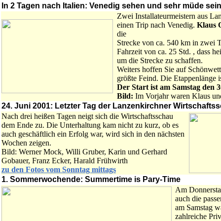
In 2 Tagen nach Italien: Venedig sehen und sehr müde sein
Zwei Installateurmeistern aus L
einen Trip nach Venedig.
Klaus 
die
Strecke von ca. 540 km in zwei T
Fahrzeit von ca. 25 Std. , dass 
um die Strecke zu schaffen.
Weiters hoffen Sie auf Schönwett
größte Feind. Die Etappenlänge is
Der Start ist am Samstag den 3
Bild:
Im Vorjahr waren Klaus un
24. Juni 2001: Letzter Tag der Lanzenkirchner Wirtschafts
Nach drei heißen Tagen neigt sich die Wirtschaftsschau
dem Ende zu. Die Unterhaltung kam nicht zu kurz, ob es
auch geschäftlich ein Erfolg war, wird sich in den nächsten
Wochen zeigen.
Bild: Werner Mock, Willi Gruber, Karin und Gerhard
Gobauer, Franz Ecker, Harald Frühwirth
zu den Fotos vom Sonntag mittags
1. Sommerwochende: Summertime is Pary-Time
Am Donnerstag
auch die pass
am Samstag wa
zahlreiche Priv