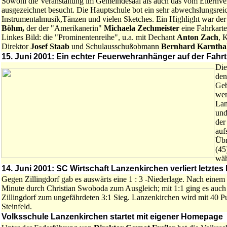
Sowohl die Veranstaltung im Gemeindesaal als auch das vom Elternver
ausgezeichnet besucht. Die Hauptschule bot ein sehr abwechslungsre
Instrumentalmusik,Tänzen und vielen Sketches. Ein Highlight war der
Böhm,
der der "Amerikanerin"
Michaela Zechmeister
eine Fahrkarte
Linkes Bild: die "Prominentenreihe", u.a. mit Dechant
Anton Zach
, 
Direktor
Josef Staab
und Schulausschußobmann
Bernhard Karntha
15. Juni 2001: Ein echter Feuerwehranhänger auf der Fahrt
Die
den
Geb
wen
Lan
und
der
aufs
Übr
(45
wäh
14. Juni 2001: SC Wirtschaft Lanzenkirchen verliert letztes 
Gegen Zillingdorf gab es auswärts eine 1 : 3 -Niederlage. Nach einem
Minute durch Christian Swoboda zum Ausgleich; mit 1:1 ging es auch 
Zillingdorf zum ungefährdeten 3:1 Sieg. Lanzenkirchen wird mit 40 Pun
Steinfeld.
Volksschule Lanzenkirchen startet mit eigener Homepage