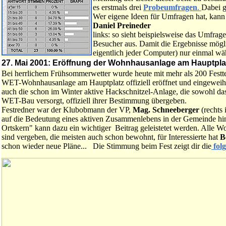
es erstmals drei
Probeumfragen
.
Dabei g
Wer eigene Ideen für Umfragen hat, kann
Daniel Preineder
links: so sieht beispielsweise das Umfrag
Besucher aus. Damit die Ergebnisse mögli
eigentlich jeder Computer) nur einmal wä
27. Mai
2001: Eröffnung der Wohnhausanlage am Hauptplat
Bei herrlichem Frühsommerwetter wurde heute mit mehr als 200 Festt
WET-Wohnhausanlage am Hauptplatz offiziell eröffnet und eingewei
auch die schon im Winter aktive Hackschnitzel-Anlage, die sowohl da
WET-Bau versorgt, offiziell ihrer Bestimmung übergeben.
Festredner war der Klubobmann der VP,
Mag. Schneeberger
(rechts 
auf die Bedeutung eines aktiven Zusammenlebens in der Gemeinde h
Ortskern" kann dazu ein wichtiger Beitrag geleistetet werden. Alle
sind vergeben, die meisten auch schon bewohnt, für Interessierte hat
B
schon wieder neue Pläne... Die Stimmung beim Fest zeigt dir die
folg