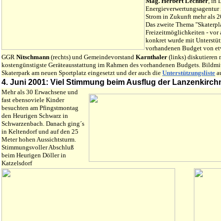
Mag. Herbert Lechner
, in
Energieverwertungsagentur 
Strom in Zukunft mehr als 2
Das zweite Thema "Skaterpla
Freizeitmöglichkeiten - vor 
konkret wurde mit Unterstüt
vorhandenen Budget von et
GGR
Nitschmann
(rechts) und Gemeindevorstand
Karnthaler
(links) diskutieren
kostengünstigste Geräteausstattung im Rahmen des vorhandenen Budgets. Bildmi
Skaterpark am neuen Sportplatz eingesetzt und der auch die
Unterstützungsliste
au
4. Juni 2001: Viel Stimmung beim Ausflug der Lanzenkirch
Mehr als 30 Erwachsene und
fast ebensoviele Kinder
besuchten am Pfingstmontag
den Heurigen Schwarz in
Schwarzenbach. Danach ging´s
in Keltendorf und auf den 25
Meter hohen Aussichtsturm.
Stimmungsvoller Abschluß
beim Heurigen Döller in
Katzelsdorf