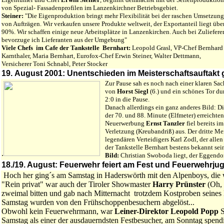
von Spezial- Fassadenprofilen im Lanzenkirchner Betriebsgebiet.
Steiner:
"Die Eigenproduktion bringt mehr Flexibilität bei der raschen Umsetzung
von Aufträgen. Wir verkaufen unsere Produkte weltweit, der Exportanteil liegt übe
90%. Wir schaffen einige neue Arbeitsplätze in Lanzenkirchen. Auch bei Zuliefere
bevorzuge ich Lieferanten aus der Umgebung"
Viele Chefs im Cafe der Tankstelle Bernhart:
Leopold Grasl, VP-Chef Bernhard
Karnthaler, Maria Bernhart, Eurofox-Chef Erwin Steiner, Walter Dettmann,
Versicherer Toni Schnabl, Peter Stocker
19. August 2001: Unentschieden im Meisterschaftsauftakt 
Zur Pause sah es noch nach einer klaren Sa
von
Horst Siegl
(6.) und ein schönes Tor 
2:0 in die Pause.
Danach allerdings ein ganz anderes Bild: D
der 70. und 88. Minute (Elfmeter) erreichte
Neuerwerbung
Ernst Tanzler
fiel bereits i
Verletzung (Kreubandriß) aus. Der dritte Me
legendären Verteidigers Karl Zodl, der all
der Tankstelle Bernhart bestens bekannt sei
.
Bild:
Christian Swoboda liegt, der Eggendor
18./19. August: Feuerwehr feiert am Fest und Feuerwehrjug
Hoch her ging´s am Samstag in Haderswörth mit den Alpenboys, die w
"Rein privat" war auch der Tiroler Showmaster
Harry Prünster
(Oh, 
zweimal bitten und gab nach Mitternacht trotzdem Kostproben seines
Samstag wurden von den Frühschoppenbesuchern abgelöst...
Obwohl kein Feuerwehrmann, war
Leiner-Direktor Leopold Popp
S
Samstag als einer der ausdauerndsten Festbesucher, am Sonntag spendi