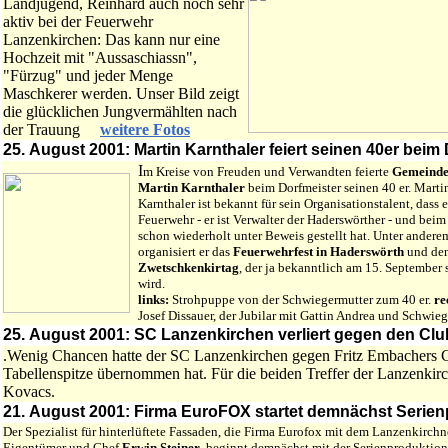
Landjugend, Reinhard auch noch sehr
aktiv bei der Feuerwehr
Lanzenkirchen: Das kann nur eine
Hochzeit mit "Aussaschiassn",
"Fürzug" und jeder Menge
Maschkerer werden. Unser Bild zeigt
die glücklichen Jungvermählten nach
der Trauung
weitere Fotos
25. August 2001: Martin Karnthaler feiert seinen 40er beim
I
m Kreise von Freuden und Verwandten feierte
Gemeinde
Martin Karnthaler
beim Dorfmeister seinen 40 er. Marti
Karnthaler ist bekannt für sein Organisationstalent, dass e
Feuerwehr - er ist Verwalter der Haderswörther - und be
schon wiederholt unter Beweis gestellt hat. Unter andere
organisiert er das
Feuerwehrfest in Haderswörth
und de
Zwetschkenkirtag
, der ja bekanntlich am 15. September 
wird.
links:
Strohpuppe von der Schwiegermutter zum 40 er.
re
Josef Dissauer, der Jubilar mit Gattin Andrea und Schwieg
25. August 2001: SC Lanzenkirchen verliert gegen den Club 8
.Wenig Chancen hatte der SC Lanzenkirchen gegen Fritz Embachers C
Tabellenspitze übernommen hat. Für die beiden Treffer der Lanzenkir
Kovacs.
21. August 2001: Firma EuroFOX startet demnächst Seri
Der Spezialist für hinterlüftete Fassaden, die Firma Eurofox mit dem Lanzenkirchn
Eigentümer und Chef
Erwin Steiner
, beginnt demnächst mit der Serienproduktion