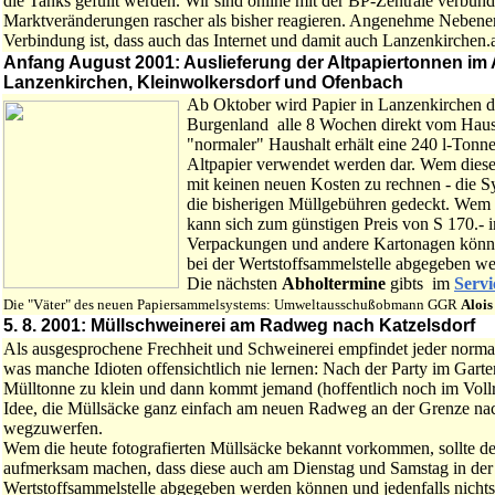
die Tanks gefüllt werden. Wir sind online mit der BP-Zentrale verbu
Marktveränderungen rascher als bisher reagieren. Angenehme Nebene
Verbindung ist, dass auch das Internet und damit auch Lanzenkirchen.at
Anfang August 2001: Auslieferung der Altpapiertonnen im 
Lanzenkirchen, Kleinwolkersdorf und Ofenbach
Ab Oktober wird Papier in Lanzenkirchen 
Burgenland alle 8 Wochen direkt vom Haus
"normaler" Haushalt erhält eine 240 l-Tonne,
Altpapier verwendet werden dar. Wem diese 
mit keinen neuen Kosten zu rechnen - die 
die bisherigen Müllgebühren gedeckt. Wem d
kann sich zum günstigen Preis von S 170.- i
Verpackungen und andere Kartonagen könne
bei der Wertstoffsammelstelle abgegeben w
Die nächsten
Abholtermine
gibts im
Servi
Die "Väter" des neuen Papiersammelsystems: Umweltausschußobmann GGR
Alois
5. 8. 2001: Müllschweinerei am Radweg nach Katzelsdorf
Als ausgesprochene Frechheit und Schweinerei empfindet jeder norma
was manche Idioten offensichtlich nie lernen: Nach der Party im Garte
Mülltonne zu klein und dann kommt jemand (hoffentlich noch im Vollr
Idee, die Müllsäcke ganz einfach am neuen Radweg an der Grenze na
wegzuwerfen.
Wem die heute fotografierten Müllsäcke bekannt vorkommen, sollte de
aufmerksam machen, dass diese auch am Dienstag und Samstag in der
Wertstoffsammelstelle abgegeben werden können und jedenfalls nichts