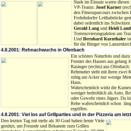
Stark im Einsatz waren diesen
VP-Teams:
Josef Karner
(rec
den Fitnessparcours zwischen
Frohdsdorfer Leithabrücke gem
dabei ordentlich ins Schwitz
Gerald Lang
und
Heidi Lam
Torrenovierungsaktion am Train
Und
Bernhard Karnthaler
is
für die Bürger von Lanzenkirc
4.8.2001: Rehnachwuchs in Ofenbach
Ein schönes Naturfoto und daz
Fenster des Hauses aus gelang 
Rasinger (rechts) aus Ofenbach:
Rehmutter steht mit ihren zwei 
ruhig am Acker nur wenige Mete
Haus.
Wahrscheinlich wirkt die Kamer
weniger bedrohlich als Auto, Be
oder Gewehr eines Jägers. Da hä
Rehe wahrscheinlich schon längs
ergriffen.
4.8.2001: Viel los auf Grillparties und in der Pizzeria am 
Den letzten Tag mit mehr als 30 Grad haben heute Viele
genützt, um Freunde und Bekannte zum Grillen