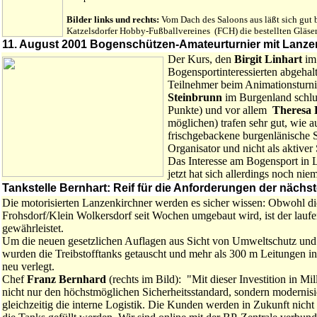
Bilder links und rechts:
Vom Dach des Saloons aus läßt sich gut 
Katzelsdorfer Hobby-Fußballvereines (FCH) die bestellten Gläser 
11. August 2001 Bogenschützen-Amateurturnier mit Lanzen
Der Kurs, den
Birgit Linhart
im
Bogensportinteressierten abgehalt
Teilnehmer beim Animationsturn
Steinbrunn
im Burgenland schlug
Punkte) und vor allem
Theresa 
möglichen) trafen sehr gut, wie a
frischgebackene burgenlänische 
Organisator und nicht als aktiver
Das Interesse am Bogensport in 
jetzt hat sich allerdings noch ni
Tankstelle Bernhart: Reif für die Anforderungen der nächs
Die motorisierten Lanzenkirchner werden es sicher wissen: Obwohl die
Frohsdorf/Klein Wolkersdorf seit Wochen umgebaut wird, ist der laufe
gewährleistet.
Um die neuen gesetzlichen Auflagen aus Sicht von Umweltschutz und S
wurden die Treibstofftanks getauscht und mehr als 300 m Leitungen 
neu verlegt.
Chef
Franz Bernhard
(rechts im Bild): "Mit dieser Investition in Mi
nicht nur den höchstmöglichen Sicherheitsstandard, sondern modernis
gleichzeitig die interne Logistik. Die Kunden werden in Zukunft nicht