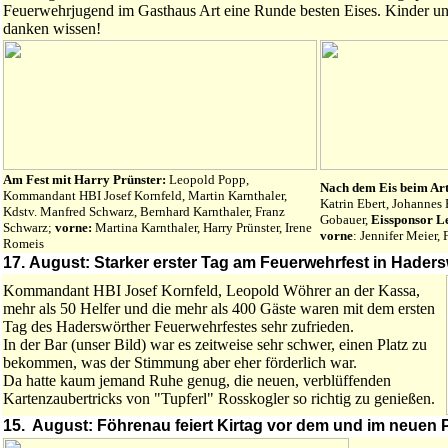
Feuerwehrjugend im Gasthaus Art eine Runde besten Eises. Kinder u
danken wissen!
Am Fest mit Harry Prünster:
Leopold Popp,
Nach dem Eis beim Art
Kommandant HBI Josef Kornfeld, Martin Karnthaler,
Katrin Ebert, Johannes 
Kdstv. Manfred Schwarz, Bernhard Karnthaler, Franz
Gobauer,
Eissponsor L
Schwarz;
vorne:
Martina Karnthaler, Harry Prünster, Irene
vorne
: Jennifer Meier,
Romeis
17. August: Starker erster Tag am Feuerwehrfest in Hader
Kommandant HBI Josef Kornfeld, Leopold Wöhrer an der Kassa,
mehr als 50 Helfer und die mehr als 400 Gäste waren mit dem ersten
Tag des Haderswörther Feuerwehrfestes sehr zufrieden.
In der Bar (unser Bild) war es zeitweise sehr schwer, einen Platz zu
bekommen, was der Stimmung aber eher förderlich war.
Da hatte kaum jemand Ruhe genug, die neuen, verblüffenden
Kartenzaubertricks von "Tupferl" Rosskogler so richtig zu genießen.
15. August: Föhrenau feiert Kirtag vor dem und im neuen 