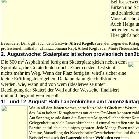
Bei Kaiserwett
Birken und Sc
und zahlreiche
Musikalische 
Auch Helga un
betreuten, war
Hier gibt´s n
Besonderer Dank gilt auch dem Gastwirt
Alfred Kogelbauer
, der wegen des Kirta
professionell mithalf.
v.l.n.r.:.
.Johanna Rapf, Alfred Koglbauer, Marie Netousche
2. Augustwoche: Skaterplatz ist schon provisorisch benüt
2
Die 500 m
Asphalt sind fertig am Skaterplatz gleich neben dem
Sportplatz, die Geräte fehlen noch. Einem ersten Test steht
nichts mehr im Weg. Wenn der Platz fertig ist, wird´s sicher eine
kleine Eröffungsfeier geben. Da kann dann gleich diskutiert
werden, wie, wann und von wem (idealerweise unter
Beteiligung der Skater) der Wall auf der Westseite finalisiert
und und begrünt werden soll.
11. und 12. August: Halb Lanzenkirchen am Laurenzikirtag 
Wie in all den Jahren vorher, hatte Katzelsdorf Glück mit Wetter
des 34 m hohen! Kirtagbaumes mit einem Großkran konnten zahl
Am Sonntag wurde dann die Hauptstraße speziell abends zur Kom
Gelegenheit, so viele Lanzenkirchner auf einmal zu treffen wie 
Es wird natürlich auch einiges geboten: Jede Menge Essen und v
Vereine, Vorstellung der Katzelsdorfer Gewerbebetriebe und div
Beispiel war auch der
Lanzenkirchner Weltladen
vertreten.