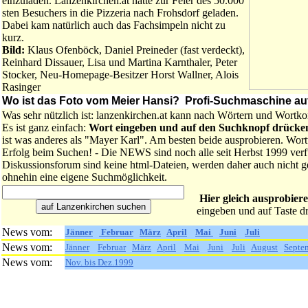
einzuladen. Lanzenkirchen.at hatte zur Feier des 50.000
sten Besuchers in die Pizzeria nach Frohsdorf geladen.
Dabei kam natürlich auch das Fachsimpeln nicht zu
kurz.
Bild:
Klaus Ofenböck, Daniel Preineder (fast verdeckt),
Reinhard Dissauer, Lisa und Martina Karnthaler, Peter
Stocker, Neu-Homepage-Besitzer Horst Wallner, Alois
Rasinger
Wo ist das Foto vom Meier Hansi? Profi-Suchmaschine auf 
Was sehr nützlich ist: lanzenkirchen.at kann nach Wörtern und Wortk
Es ist ganz einfach:
Wort eingeben und auf den Suchknopf drücke
ist was anderes als "Mayer Karl". Am besten beide ausprobieren. Wort
Erfolg beim Suchen! - Die NEWS sind noch alle seit Herbst 1999 ver
Diskussionsforum sind keine html-Dateien, werden daher auch nicht g
ohnehin eine eigene Suchmöglichkeit.
Hier gleich ausprobier
eingeben und auf Taste d
News vom:
Jänner
Februar
März
April
Mai
Juni
Juli
News vom:
Jänner
Februar
März
April
Mai
Juni
Juli
August
Septe
News vom:
Nov. bis Dez.1999