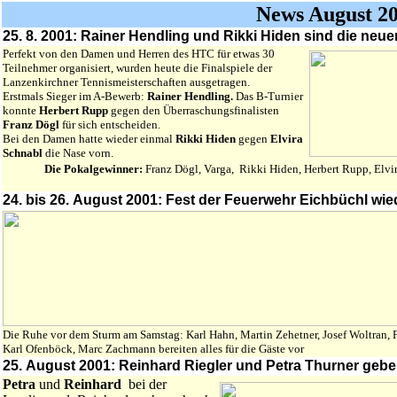
News August 2
25. 8. 2001: Rainer Hendling und Rikki Hiden sind die ne
Perfekt von den Damen und Herren des HTC für etwas 30
Teilnehmer organisiert, wurden heute die Finalspiele der
Lanzenkirchner Tennismeisterschaften ausgetragen.
Erstmals Sieger im A-Bewerb:
Rainer Hendling.
Das B-Turnier
konnte
Herbert Rupp
gegen den Überraschungsfinalisten
Franz Dögl
für sich entscheiden.
Bei den Damen hatte wieder einmal
Rikki Hiden
gegen
Elvira
Schnabl
die Nase vorn.
Die Pokalgewinner:
Franz Dögl, Varga, Rikki Hiden, Herbert Rupp, Elvi
24. bis 26. August 2001: Fest der Feuerwehr Eichbüchl wi
Die Ruhe vor dem Sturm am Samstag: Karl Hahn, Martin Zehetner, Josef Woltran,
Karl Ofenböck, Marc Zachmann bereiten alles für die Gäste vor
25. August 2001: Reinhard Riegler und Petra Thurner gebe
Petra
und
Reinhard
bei der