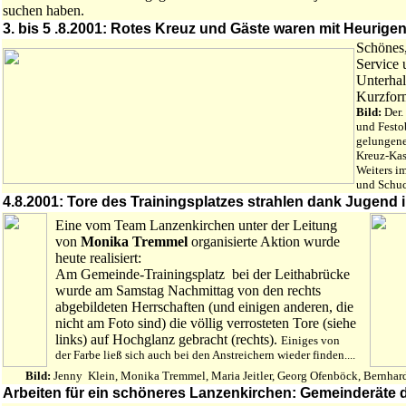
suchen haben.
3. bis 5 .8.2001: Rotes Kreuz und Gäste waren mit Heurigen
Schönes,
Service 
Unterhal
Kurzfor
Bild:
Der.
und Fest
gelungene 
Kreuz-Kas
Weiters i
und Schuc
4.8.2001: Tore des Trainingsplatzes strahlen dank Jugend
Eine vom Team Lanzenkirchen unter der Leitung
von
Monika Tremmel
organisierte Aktion wurde
heute realisiert:
Am Gemeinde-Trainingsplatz bei der Leithabrücke
wurde am Samstag Nachmittag von den rechts
abgebildeten Herrschaften (und einigen anderen, die
nicht am Foto sind) die völlig verrosteten Tore (siehe
links) auf Hochglanz gebracht (rechts).
Einiges von
der Farbe ließ sich auch bei den Anstreichern wieder finden....
Bild:
Jenny Klein, Monika Tremmel, Maria Jeitler, Georg Ofenböck, Bernhar
Arbeiten für ein schöneres Lanzenkirchen: Gemeinderäte