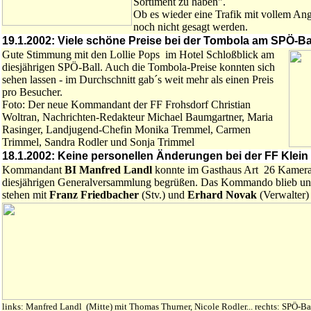
Sortiment zu haben".
Ob es wieder eine Trafik mit vollem Ang
noch nicht gesagt werden.
19.1.2002: Viele schöne Preise bei der Tombola am SPÖ-Ba
Gute Stimmung mit den Lollie Pops im Hotel Schloßblick am
diesjährigen SPÖ-Ball. Auch die Tombola-Preise konnten sich
sehen lassen - im Durchschnitt gab´s weit mehr als einen Preis
pro Besucher.
Foto: Der neue Kommandant der FF Frohsdorf Christian
Woltran, Nachrichten-Redakteur Michael Baumgartner, Maria
Rasinger, Landjugend-Chefin Monika Tremmel, Carmen
Trimmel, Sandra Rodler und Sonja Trimmel
18.1.2002: Keine personellen Änderungen bei der FF Klein
Kommandant
BI Manfred Landl
konnte im Gasthaus Art 26 Kamera
diesjährigen Generalversammlung begrüßen. Das Kommando blieb u
stehen mit
Franz Friedbacher
(Stv.) und
Erhard Novak
(Verwalter) 
links: Manfred Landl (Mitte) mit Thomas Thurner, Nicole Rodler... rechts: SPÖ-B