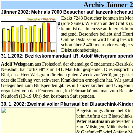
Archiv Jänner 
Jänner 2002: Mehr als 7000 Besucher auf lanzenkirchen.at
Exakt 7248 Besucher konnten im Mona
(rote Säule). Wie man an der Grafik (
kann, ist das Interesse an Internet-I
steigend. Besonders beliebt sind Heur
Online-Diskussion wird häufig besucht 
schon über 2.400 mehr oder weniger s
Diskussionsbeiträge.
31.1.2002: Bezirkskommandant i.R. Adolf Weisgram spende
Adolf Weisgram
aus Frohsdorf, der ehemalige Gendarmerie-Bezirk
Neustadt, hat "offiziell" zum 141. Mal Blut gespendet. Dies enspricht 
Blut, dass Herr Weisgram für einen guten Zweck zur Verfügung gestell
oder die Heilung von schweren Krankheiten ermöglicht hat. Wir gratul
Gelegenheit zum Blutspenden gibt es in Lanzenkirchen und Umgebung 
organisiert von den Feuerwehren, im Februar könnte man zum Beispiel
Neudörfl (13-19 Uhr) den kostbaren Saft spenden.
30. 1. 2002: Zweimal voller Pfarrsaal bei Bluatschink-Kind
Begeisterungsstürme bei Kind
beim Auftritt der Bluatschink
Peter Kaufmann
aktivierten
zum Mitsingen, Mitklatschen 
& Garfunkel" wird Anfang Mä