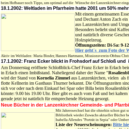
beim Hofbauer noch Tipps, um optimal auf die Wünsche der Lanzenkirchner ein
18.1.2002: Weltladen im Pfarrheim hatte 2001 um 50% mehr 
Mit einem gemeinsamen Essen
und Dechant Anton Zach ein 
aus Lanzenkirchen und Umge
Besonders beliebt sind Kaffe
und natürlich diverse Gesch
Holzspielzeug.
Öffnungszeiten: Di-Sa: 9-12 
Hier geht´s zum Foto der W
Aktiv im Weltladen: Maria Binder, Hannes Hartmann, Missionsverein-Obfrau Christin
17.1.2002: Franz Ecker blickt in Frohsdorf auf Schloß und 
Am Donnerstag eröffnete Schloßblick-Chef Franz Ecker in Erlach be
in Erlach einen Imbißstand. Naheliegend daher der Name "
Rosalienbl
wird der Stand von
Kornelia Zimmel
aus Lanzenkirchen, vielen als 
flotte Kellnerin im Gasthaus Thurner bekannt. Die Öffnungszeiten sin
sich vor oder nach dem Einkauf bei Spar oder Billa beim Rosalienblick
könnte: 9.00 bis 19.00 Uhr. Bier gibt es auch vom Faß und bei kaltem
gerade jetzt ist natürlich für entsprechende Heizung gesorgt.
Neue Bücher in der Lanzenkirchner Gemeinde- und Pfarrbib
Mit Jahreswechsel hat die ohnehin schon gut s
Bibliothek wieder Zuwachs aktueller Bücher 
Isabella Allendes "Porträt in Sepia" oder Umb
Liste der Neuerscheinungen:
Bitte hi