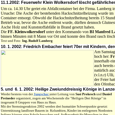
11.1.2002: Feuerwehr Klein Wolkersdorf löscht gefährlich
Um ca. 14.30 Uhr geriet ein Abfallcontainer bei der Firma. Lamberg i
Ursache: Die Asche der bestehenden Hackschnitzelheizung wurde im
Container entsorgt. Obwohl die Hackschnitzelheitung bereits 15 Stun
Betrieb war, bevor die Asche entfernt wurde, dürften dennoch Glutnest
Asche Holz und Kunststoffabfälle in Brand gesetzt haben.
Die
FF. Kleinwolkersdorf
unter den Kommando von
BI Manfred L
binnen Minuten mit 8 Mann vor Ort und konnte den Brand rasch lösch
Text und Foto:
Ing. Rudolf Lamberg
10
. 1. 2002:
Friedrich Embacher feiert 70er mit Kindern, d
Am Samstag 
hoch her:
Fr
innerhalb e
auch bereits
natürlich au
(v.l.n.r) Ull
der Feier ha
den Ofenbach
5. und 6. 1. 2002:
Heilige Zweiunddreissig Könige in Lanz
Wieder bestens von der
Jungschar
unter Leitung von
Susi Prokesch
und
Daniel
Preineder
organisiert, zogen am Wochenende die "Heiligen Drei Könige" in
insgesamt 8 Gruppen von Haus zu Haus.
Mit der Sternsingeraktion 2002 werden drei humaitäre Schwerpunkte gesetzt:
Unterstützung landloser Bauern in Kolumbien, Kinder im entlegenen Nordosten
Indiens können eine Schule besuchen und Aufbauarbeit für Menschen in den