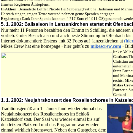
ärmsten Regionen Äthiopiens.
In Aktion:
Bernadette Löffler, Nicole Heißenberger,Pratibha Hartmann und Marina
Horvath singen, tragen Texte vor und nehmen gerne Spenden entgegen.
Ergänzung:
Dank Ihrer Spende konnten 4.717 Euro (64.911 ÖS) gesammelt werde
5. 1. 2002:
Ballsaison in Lanzenkirchen startet mit Ofenba
Nur mehr 11 Personen bezahlten den Eintritt in Schilling, die andere
vorlieb. Guter Besuch also und auch beste Stimmung in Ofenbach bis
Internet dokumentiert: Erstens mit 32 Fotos auf lanzenkirchen.at
(hier
Mikes Crew hat eine homepage - hier geht´s zu
mikescrew.com
- Bild
links: Volle
Gasthaus Th
Christian un
unterhalten 
ihren Partne
und Martina
rechts: Mik
Mikes Cre
Partnerin S
Gerhard
1. 1. 2002:
Neujahrskonzert des Rosalienchores in Katzels
Traditionsgemäß am 1. Jänner fand wieder einmal das
Neujahrskonzert des Rosalienchores im Schloß
Katzelsdorf statt. Der Saal war wieder einmal bis auf
den letzten Platz voll und das Programm war wieder
einmal wirklich hörenswert. Neben dem Gastgeber, dem