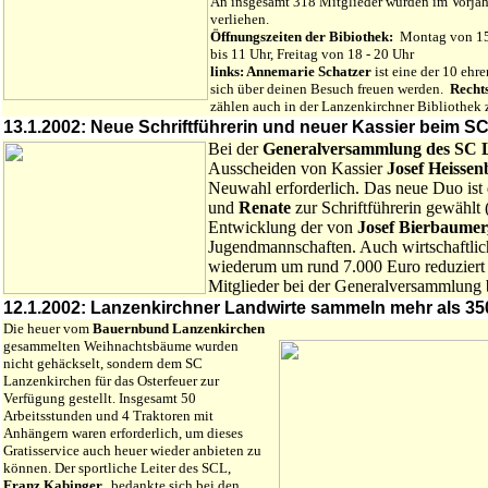
An insgesamt 318 Mitglieder wurden im Vorjah
verliehen.
Öffnungszeiten der Bibiothek:
Montag von 15 
bis 11 Uhr, Freitag von 18 - 20 Uhr
links: Annemarie Schatzer
ist eine der 10 ehr
sich über deinen Besuch freuen werden.
Recht
zählen auch in der Lanzenkirchner Bibliothek
13.1.2002: Neue Schriftführerin und neuer Kassier beim S
Bei der
Generalversammlung des SC 
Ausscheiden von Kassier
Josef Heissen
Neuwahl erforderlich. Das neue Duo ist
und
Renate
zur Schriftführerin gewählt (
Entwicklung der von
Josef Bierbaumer
Jugendmannschaften. Auch wirtschaftlic
wiederum um rund 7.000 Euro reduzie
Mitglieder bei der Generalversammlung
12.1.2002: Lanzenkirchner Landwirte sammeln mehr als 3
Die heuer vom
Bauernbund Lanzenkirchen
gesammelten Weihnachtsbäume wurden
nicht gehäckselt, sondern dem SC
Lanzenkirchen für das Osterfeuer zur
Verfügung gestellt. Insgesamt 50
Arbeitsstunden und 4 Traktoren mit
Anhängern waren erforderlich, um dieses
Gratisservice auch heuer wieder anbieten zu
können. Der sportliche Leiter des SCL,
Franz Kabinger,
bedankte sich bei den