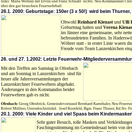
links: Maria Woltran mit Elvira und Franz Schnabl rechts: Neu-Kommandant Chris
über den gut besuchten Feuerwehrball
26.1. 2000: Geburtstage: 150er (3 x 50!) wird beim Thurner,
Obwohl
Reinhard Kienast
und
Ulli
Geburtstag hatten und
Verena Kienas
im Jänner eine gemeinsame, sehr nett
befreundeteten Familien. In Haderswö
Wöhrer statt - in erster Linie waren 
Freude vom Team Lanzenkirchen eing
26. und 27. 1.2002: Letzte Feuerwehr-Mitgliederversamml
Mit den Treffen am Samstag in Ofenbach
und am Sonntag in Lanzenkirchen sind für
heuer alle Jahresversammlungen der
Lanzenkirchner Feuerwehren abgehakt.
Änderungen in den Kommandos beider
Feuerwehren gab es nicht.
Ofenbach:
Georg Ofenböck, Gemeindevorstand Bernhard Karnthaler, Neu-Feuerwehr
Robert Müllner, Unterabschnittskd. Josef Kornfeld, Bgm. Franz Thuner, Kd.Stv.
20.1. 2000: Viele Kinder und viel Spass beim Kindermaske
Sehr guter Besuch, tolle Masken und Verkleidunge
Faschingsstimmung im Gemeindesaal beim von de