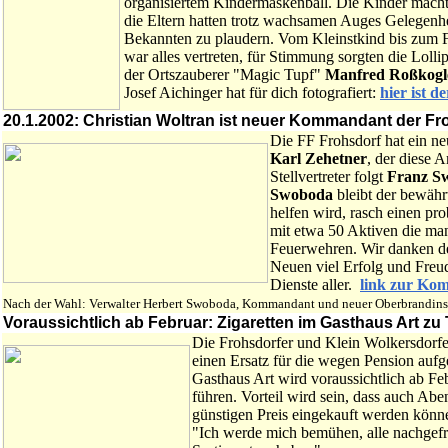
organisiertem Kindermaskenball. Die Kinder machten
die Eltern hatten trotz wachsamen Auges Gelegenhe
Bekannten zu plaudern. Vom Kleinstkind bis zum 
war alles vertreten, für Stimmung sorgten die Lolli
der Ortszauberer "Magic Tupf"
Manfred Roßkogl
Josef Aichinger hat für dich fotografiert:
hier ist d
20.1.2002: Christian Woltran ist neuer Kommandant der F
Die FF Frohsdorf hat ein 
Karl Zehetner
, der diese A
Stellvertreter folgt
Franz S
Swoboda
bleibt der bewähr
helfen wird, rasch einen pro
mit etwa 50 Aktiven die man
Feuerwehren. Wir danken d
Neuen viel Erfolg und Freud
Dienste aller.
link zur Ko
Nach der Wahl: Verwalter Herbert Swoboda, Kommandant und neuer Oberbrandinspe
Voraussichtlich ab Februar: Zigaretten im Gasthaus Art zu 
Die Frohsdorfer und Klein Wolkersdorf
einen Ersatz für die wegen Pension aufg
Gasthaus Art wird voraussichtlich ab F
führen. Vorteil wird sein, dass auch Ab
günstigen Preis eingekauft werden könn
"Ich werde mich bemühen, alle nachgefr