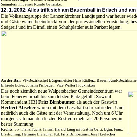
Sammlern mit einer Runde Getränke.
12
. 1. 2002:
Alles trifft sich am Bauernball in Erlach und 
Die Volkstanzgruppe der Lanzenkirchner Landjugend war heuer wieder
und Gäste waren beeindruckt von der professionellen Vorstellung, b
Steigreif und im Dirndl einen Schuhplattler aufs Parkett legten.
An der Bar:
VP-Bezirkschef Bürgermeister Hans Rädler,.. Bauernbund-Bezirkschef 
Elfriede Ecker, Johann Piribauer, Vize Walter Plocknitzer
Das noch ziemlich neue Walpersbacher Gemeindezentrum war
beim Feuerwehrball bis zum letzten Platz gefüllt. Sowohl
Kommandant HBI
Fritz Birnbaumer
als auch der Gastwirt
Herbert Abseher
waren mit dem Geschäft sehr zufrieden. Und
natürlich auch die Gäste mit der Veranstaltung. Noch um 6 Uhr
morgens sah man den letzten Rest von mehr als 20 Personen in
bester Stimmung.
Rechts:
Stv. Franz Fuchs, Primar Harald Lang mit Gattin Gerti, Bgm. Franz
Breitsching, Hermine Lielacher, Kd. Fritz Birnbaumer, Josef Lielacher