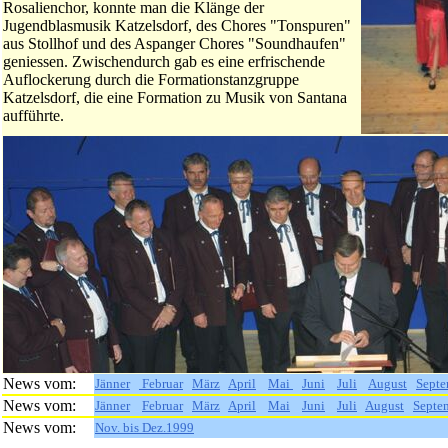
Rosalienchor, konnte man die Klänge der
Jugendblasmusik Katzelsdorf, des Chores "Tonspuren"
aus Stollhof und des Aspanger Chores "Soundhaufen"
geniessen. Zwischendurch gab es eine erfrischende
Auflockerung durch die Formationstanzgruppe
Katzelsdorf, die eine Formation zu Musik von Santana
aufführte.
News vom:
Jänner
Februar
März
April
Mai
Juni
Juli
August
Septe
News vom:
Jänner
Februar
März
April
Mai
Juni
Juli
August
Septe
News vom:
Nov. bis Dez.1999