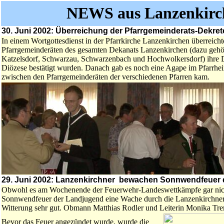
NEWS aus Lanzenkirch
30. Juni 2002: Überreichung der Pfarrgemeinderats-Dekret
In einem Wortgottesdienst in der Pfarrkirche Lanzenkirchen überreic
Pfarrgemeinderäten des gesamten Dekanats Lanzenkirchen (dazu gehör
Katzelsdorf, Schwarzau, Schwarzenbach und Hochwolkersdorf) ihre De
Diözese bestätigt wurden. Danach gab es noch eine Agape im Pfarrh
zwischen den Pfarrgemeinderäten der verschiedenen Pfarren kam.
29. Juni 2002: Lanzenkirchner bewachen Sonnwendfeuer 
Obwohl es am Wochenende der Feuerwehr-Landeswettkämpfe gar nicht 
Sonnwendfeuer der Landjugend eine Wache durch die Lanzenkirchner 
Witterung sehr gut. Obmann Matthias Rodler und Leiterin Monika Tre
Bevor das Feuer angezündet wurde, wurde die