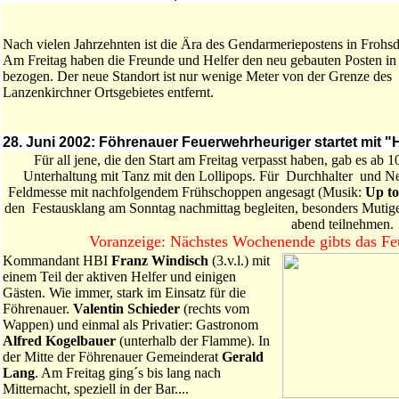
Nach vielen Jahrzehnten ist die Ära des Gendarmeriepostens in Frohs
Am Freitag haben die Freunde und Helfer den neu gebauten Posten in
bezogen. Der neue Standort ist nur wenige Meter von der Grenze des
Lanzenkirchner Ortsgebietes entfernt.
28. Juni 2002: Föhrenauer Feuerwehrheuriger startet mit 
Für all jene, die den Start am Freitag verpasst haben, gab es a
Unterhaltung mit Tanz mit den Lollipops. Für Durchhalter und Ne
Feldmesse mit nachfolgendem Frühschoppen angesagt (Musik:
Up to
den Festausklang am Sonntag nachmittag begleiten, besonders Muti
abend teilnehmen.
Voranzeige: Nächstes Wochenende gibts das Fe
Kommandant HBI
Franz Windisch
(3.v.l.) mit
einem Teil der aktiven Helfer und einigen
Gästen. Wie immer, stark im Einsatz für die
Föhrenauer.
Valentin Schieder
(rechts vom
Wappen) und einmal als Privatier: Gastronom
Alfred Kogelbauer
(unterhalb der Flamme). In
der Mitte der Föhrenauer Gemeinderat
Gerald
Lang
. Am Freitag ging´s bis lang nach
Mitternacht, speziell in der Bar....