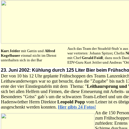
Auch das Team der Stoafeld-Stub´n au
Kurt Jeitler
mit Gattin und
Alfred
war vertreten: Johann Spitzer, Chefin
Ni
Kogelbauer
einmal nicht im Dienst
mit Chef
Gerald Foidl
; dazu noch Dani
unterhalten sich in der Bar
EDV-Guru Kurt Jeitler und Andreas "Ort
23. Juni 2002: Kühlung durch 125 Liter Bier beim Frühsch
Der von 10 bis 12 Uhr geplante Frühschoppen des Teams Lanzenkirche
Leithawanderweges war so gut besucht, dass die "Zugabe" bis nach 1
erste der vier Einstiegstafeln mit dem Thema: "
Leithaursprung und 
sich bei allen Helfern und Firmen, die diese Erneuerung mit Arbeits- 
Besonderes "Griss" gab´s um die schwarzen Team-Leiberl und um die
Haderswörther Herrn Direktor
Leopold Popp
vom Leiner ist es übrige
ausgeschenkt werden konnten.
Hier gibts 24 Fotos!
An die 150 Person
zum Frühschoppen 
zufrieden: Ersten
Schirme durchaus n