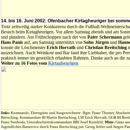
14. bis 16. Juni 2002: Ofenbacher Kirtagheuriger bei somm
Trotz zeitweilig starker Konkurrenz durch die Fußball-Weltmeistersch
Besuch beim Kirtagheurigen. Vor allem Samstag abends und am Sonnt
und plaudern. Am Frühschoppen nach der von
Pater Schermann
geha
Hans Panis
auf, am Samstag unterstützt von
Sohn Jürgen
und
Hann
konnte die Löschmeister
Erich Horvath
und
Christian Breitsching
m
auszeichnen. Auch Weinkost und Bar fand ihre Liebhaber, die pro Pe
prakisch immer im gesetzlich erlaubten Rahmen. Danke auch an die za
Weiter zu 16 Fotos vom
Kirtagheurigen
links:
Kommando, Ehrengäste und Ausgezeichnete: Bgm. Franz Thurner, Abschnitt
Breisching, Kommandant BI Martin Breitsching, LM Erich Horvath, GGR BI Bernh
Franz Swoboda, Unterabschnittskommandant HBI Josef Kornfeld;
Mitte:
Gäste au
Jugendliches Barservice durch Franz Breitsching jun. Georg Jeitler und Jürgen Pan