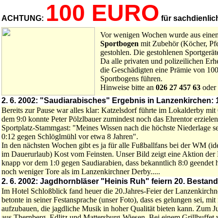
100 EURO
ACHTUNG:
für sachdienlic
Vor wenigen Wochen wurde aus einem
Sportbogen
mit Zubehör (Köcher, Pf
gestohlen. Die gestohlenen Sportgeräte
Da alle privaten und polizeilichen Erhe
die Geschädigten eine Prämie von 100
Sportbogens führen.
Hinweise bitte an
026 27 457 63
oder
2. 6. 2002: "Saudiarabisches" Ergebnis in Lanzenkirchen: 
Bereits zur Pause war alles klar: Katzelsdorf führte im Lokalderby mit
dem 9:0 konnte Peter Pölzlbauer zumindest noch das Ehrentor erzielen
Sportplatz-Stammgast: "Meines Wissen nach die höchste Niederlage s
0:12 gegen Schlöglmühl vor etwa 8 Jahren".
In den nächsten Wochen gibt es ja für alle Fußballfans bei der WM (id
im Dauerurlaub) Kost vom Feinsten. Unser Bild zeigt eine Aktion der
knapp vor dem 1:0 gegen Saudiarabien, dass bekanntlich 8:0 geendet 
noch weniger Tore als im Lanzenkirchner Derby.....
2. 6. 2002: Jagdhornbläser "Heinis Ruh" feiern 20. Bestan
Im Hotel Schloßblick fand heuer die 20.Jahres-Feier der Lanzenkirch
betonte in seiner Festansprache (unser Foto), dass es gelungen sei, m
aufzubauen, die jagdliche Musik in hoher Qualität bieten kann. Zum
aus Thernberg, Edlitz und Mattersburg-Wiesen. Bei einem Grillbuffe