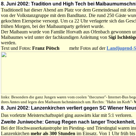
8. Juni 2002: Tradition und High Tech bei Maibaumumschni
Traditionell hat dieser Abend am Platz vor dem Gemeindesaal mit d
von der Volkstanzgruppe mit dem Bandltanz. Die rund 250 Gäste wurd
gekochten Eierspeise versorgt. Um ca 22 Uhr verlagerte sich das Ges
frühen Morgen, bei der Maibaumparty gefeiert wurde.
Der Maibaum wurde von Familie Horvath aus Ofenbach gewonnen und
Maibaumes wird unter der fachkundigen Anleitung von
Sigi Ischlstö
werden.
Text und Fotos:
Franz Pötsch
mehr Fotos auf der
Landjugend-S
links: Besonders die ganz Jungen waren vom coolen "thecursor"- Internet-Bus bege
ihres Amtes und legen den Maibaum fachmännisch um. Rechts: "Hahn im Korb"-
W
8. Juni 2002: Lanzenkirchen verliert gegen SC Wiener Neus
Das vorletzte Meisterschaftsspiel ging auswärts klar mit 5:1 verloren.
Zweite Juniwoche: Genug Regen nach langer Trockenheit
Bei der Hochwasserkatastrophe im Piesting- und Triestingtal waren i
Lanzenkirchen
mehr als 300 Stunden
im Einsatz. Von 1 Uhr früh bis