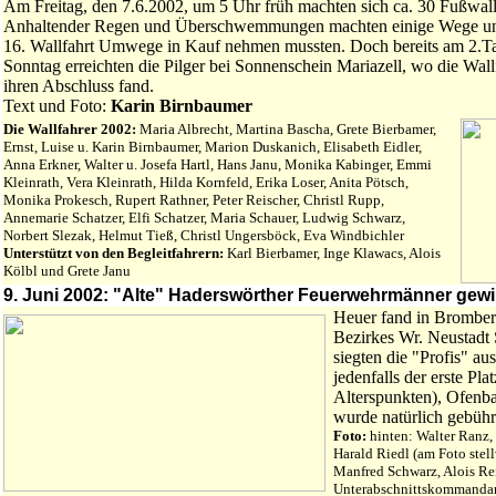
Am Freitag, den 7.6.2002, um 5 Uhr früh machten sich ca. 30 Fußwall
Anhaltender Regen und Überschwemmungen machten einige Wege unpas
16. Wallfahrt Umwege in Kauf nehmen mussten. Doch bereits am 2.Tag
Sonntag erreichten die Pilger bei Sonnenschein Mariazell, wo die Wallf
ihren Abschluss fand.
Text und Foto:
Karin Birnbaumer
Die Wallfahrer 2002:
Maria Albrecht, Martina Bascha, Grete Bierbamer,
Ernst, Luise u. Karin Birnbaumer, Marion Duskanich, Elisabeth Eidler,
Anna Erkner, Walter u. Josefa Hartl, Hans Janu, Monika Kabinger, Emmi
Kleinrath, Vera Kleinrath, Hilda Kornfeld, Erika Loser, Anita Pötsch,
Monika Prokesch, Rupert Rathner, Peter Reischer, Christl Rupp,
Annemarie Schatzer, Elfi Schatzer, Maria Schauer, Ludwig Schwarz,
Norbert Slezak, Helmut Tieß, Christl Ungersböck, Eva Windbichler
Unterstützt von den Begleitfahrern:
Karl Bierbamer, Inge Klawacs, Alois
Kölbl und Grete Janu
9. Juni 2002: "Alte" Haderswörther Feuerwehrmänner gew
Heuer fand in Bromber
Bezirkes Wr. Neustadt S
siegten die "Profis" a
jedenfalls der erste Pla
Alterspunkten), Ofenb
wurde natürlich gebühr
Foto:
hinten: Walter Ranz,
Harald Riedl (am Foto stel
Manfred Schwarz, Alois Rei
Unterabschnittskommanda