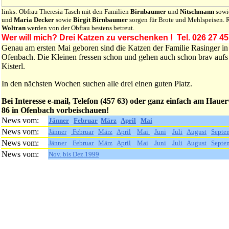
links: Obfrau Theresia Tasch mit den Familien
Birnbaumer
und
Nitschmann
sow
und
Maria Decker
sowie
Birgit Birnbaumer
sorgen für Brote und Mehlspeisen. 
Woltran
werden von der Obfrau bestens betreut.
Wer will mich? Drei Katzen zu verschenken ! Tel. 026 27 45
Genau am ersten Mai geboren sind die Katzen der Familie Rasinger in
Ofenbach. Die Kleinen fressen schon und gehen auch schon brav aufs
Kisterl.
In den nächsten Wochen suchen alle drei einen guten Platz.
Bei Interesse e-mail, Telefon (457 63) oder ganz einfach am Haue
86 in Ofenbach vorbeischauen!
News vom:
Jänner
Februar
März
April
Mai
News vom:
Jänner
Februar
März
April
Mai
Juni
Juli
August
Septe
News vom:
Jänner
Februar
März
April
Mai
Juni
Juli
August
Septe
News vom:
Nov. bis Dez.1999