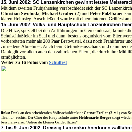
15. Juni 2002: SC Lanzenkirchen gewinnt letztes Meistersch
Mit dem zweiten Frühjahrssieg verabschiedet sich der SC Lanzenkirc
Christian Swoboda
,
Michael Gruber
(2) und
Peter Pölzlbauer
kam 
klaren Heimsieg. Anschließend wurde mit einem internen Grillfest am S
15. Juni 2002: Volks- und Hauptschule Lanzenkirchen feie
Die Hitze, speziell bei den Aufführungen im Gemeindesaal, konnte di
Schulschlußfeier im Saal und dann bestens organisiert vom Elternvere
vorbereiteten mehr als 200 Paar Bratwüstel, dazu noch Frankfurter und
zufriedene Abnehmer. Auch beim Getränkeausschank und dann bei de
Dank gilt vor allem auch den zahlreichen Eltern, die durch ihre Mithi
ermöglichten.
Weiter zu 16 Fotos vom
Schulfest
links:
Dank an den scheidenden Volksschuldirektor
Gernot Freiler
(3. v.l.) von
Thurner . rechts: Der Chor der Hauptschule unter
Heidemarie Berger
sorgt wieder
beispielsweise: "Adieu du kleiner Gardeoffizier".
7. bis 9. Juni 2002: Dreissig LanzenkirchnerInnen wallfahr