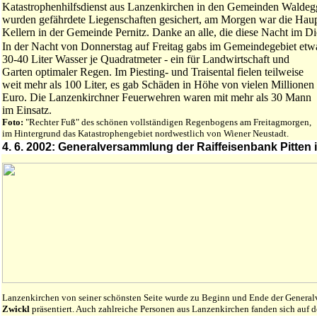
Katastrophenhilfsdienst aus Lanzenkirchen in den Gemeinden Waldegg,
wurden gefährdete Liegenschaften gesichert, am Morgen war die Haup
Kellern in der Gemeinde Pernitz. Danke an alle, die diese Nacht im D
In der Nacht von Donnerstag auf Freitag gabs im Gemeindegebiet etw
30-40 Liter Wasser je Quadratmeter - ein für Landwirtschaft und
Garten optimaler Regen. Im Piesting- und Traisental fielen teilweise
weit mehr als 100 Liter, es gab Schäden in Höhe von vielen Millionen
Euro. Die Lanzenkirchner Feuerwehren waren mit mehr als 30 Mann
im Einsatz.
Foto:
"Rechter Fuß" des schönen vollständigen Regenbogens am Freitagmorgen,
im Hintergrund das Katastrophengebiet nordwestlich von Wiener Neustadt.
4. 6. 2002: Generalversammlung der Raiffeisenbank Pitten 
Lanzenkirchen von seiner schönsten Seite wurde zu Beginn und Ende der Genera
Zwickl
präsentiert. Auch zahlreiche Personen aus Lanzenkirchen fanden sich auf d