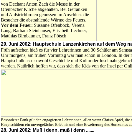
von Dechant Anton Zach die Messe in der
Ofenbacher Kirche abgehalten. Bei Getränken
und Aufstrichbroten genossen im Anschluss die
Besucher die abstrahlende Wärme des Feuers.
Vor dem Feuer:
Susanne Ofenböck, Verena
Lang, Barbara Steinhauser, Elisabeth Lechner,
Matthias Birnbaumer, Franz Pötsch
29. Juni 2002: Hauptschule Lanzenkirchen auf dem Weg n
Früh aufstehen hieß es für vier Lehrerinnen und 30 Schüler am Samst
Uhr morgens, am frühen Vormittag war man schon in London. In der n
Hauptschulklasse sowohl Geschichte und Kultur der Insel nahegebracht
werden. Natürlich hoffen wir, dass sich die Kids von der Insel per O
Besonderer Dank gilt den engagierten Lehrerinnen, allen voran Christa Apfel, die
Hauptschülern ein unvergeßiches Erlebnis und eine Erweiterung des Horizontes z
28. Juni 2002: Muß i denn, muß i denn .......