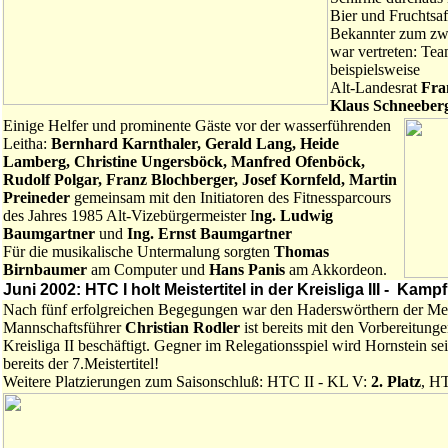
Bier und Fruchtsaf
Bekannter zum zw
war vertreten: Te
beispielsweise
Alt-Landesrat
Fra
Klaus Schneeber
Einige Helfer und prominente Gäste vor der wasserführenden
Leitha:
Bernhard Karnthaler, Gerald Lang, Heide
Lamberg, Christine Ungersböck, Manfred Ofenböck,
Rudolf Polgar, Franz Blochberger, Josef Kornfeld, Martin
Preineder
gemeinsam mit den Initiatoren des Fitnessparcours
des Jahres 1985 Alt-Vizebürgermeister I
ng. Ludwig
Baumgartner
und
Ing. Ernst Baumgartner
Für die musikalische Untermalung sorgten
Thomas
Birnbaumer
am Computer und
Hans Panis
am Akkordeon.
Juni 2002: HTC I holt Meistertitel in der Kreisliga III - Ka
Nach fünf erfolgreichen Begegungen war den Haderswörthern der Meis
Mannschaftsführer
Christian Rodler
ist bereits mit den Vorbereitunge
Kreisliga II beschäftigt. Gegner im Relegationsspiel wird Hornstein sei
bereits der 7.Meistertitel!
Weitere Platzierungen zum Saisonschluß: HTC II - KL V:
2. Platz
, H