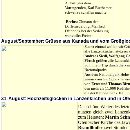
Auftritt, der dem
Vortragenden, Karl Bierbamer
schwer zu schaffen machte.
Rechts:
Obmann der
Dorferneuerung, Manfred
Ofenböck bei der Verlosung
wertvoller Preise
August/September: Grüsse aus Kanada und vom Großglo
Zuerst einmal wollen wir Gr
alle Lanzenkirchen.at-Leser w
Andreas Siedl, Wolfgang G
Pötsch
grüßen alle Lanzenki
von ihrem Trip durch die ka
Nationalparks.
Aus dem Nationalpark Hohe 
genau vom Großglockner err
von
Ernst und Thomas Bir
den mehr als 11.000 Radfahr
die der Nationalbank 100 Eu
31. August: Hochzeitsglocken in Lanzenkirchen und in Of
Das schöne Wetter des letzt
nutzten gleich zwei Lanzen
zum Heiraten:
Martin Schm
Ofenbacher Kirche das Jaw
Brandlhofer
zwei Stunden s