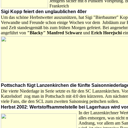
Jentgens sicher mit 8 Punkten Vorsprung. 
Frankreich
Sigi Kopp feiert den unglaublichen 40er
Um das schöne Herbstwetter auszunützen, hat Sigi "Bierbaumer" Kopp
Verwandte und Freunde schon einige Wochen vor dem Jubiläum zur Fe
und Zelt standesgemäß bis zum frühen Morgen gefeiert. Bei angenehm
angeführt von
"Blacky" Manfred Schwarz
und
Erich Horejschi
ein
Pottschach fügt Lanzenkirchen die fünfte Saisonniederlage
Die vierte Niederlage in Serie setzte es für den SC Lanzenkirchen.
Katzelsdorf zog man in Pottschach mit 4:0 den kürzeren. Am nächste
viele Fans, die den SCL zum zweiten Saisonsieg peitschen sollen.
Herbst 2002: Wertstoffsammelstelle bei Lagerhaus wird v
In der Lanzenkirchner Wert
alles entsorgen, was nicht
Andrang, vor allem am Sams