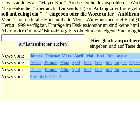
ist was anderes als "Mayer Karl". Am besten beide ausprobieren. Wortt
"Lanzenkirchen" aber auch "Lanzendorf") am Anfang oder Ende gef
soll unbedingt ein "+" eingeben oder die Worte unter "Anführun
Meier" und nicht alle Hans und alle Meier. Wir wünschen viel Erfolg
Herbst 1999 verfügbar. Einträge im Diskussionsforum sind keine html
Aber in der Online-Diskussions gibt´s ohnehin eine eigene Suchmöglic
Hier gleich ausprobier
eingeben und auf Taste 
News vom:
Jänner
Februar
März
April
Mai
Juni
Juli
August
News vom:
Jänner
Februar
März
April
Mai
Juni
Juli
August
Septe
News vom:
Jänner
Februar
März
April
Mai
Juni
Juli
August
Septe
News vom:
Nov. bis Dez.1999