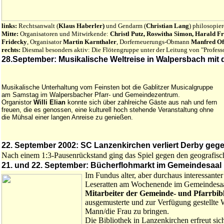
links:
Rechtsanwalt (
Klaus Haberler)
und Gendarm (
Christian Lang
) philosopi
Mitte:
Organisatoren und Mitwirkende:
Christl Putz, Roswitha Simon, Harald F
Fridecky
, Organisator
Martin Karnthaler
, Dorferneuerungs-Obmann
Manfred O
rechts:
Diesmal besonders aktiv: Die Flötengruppe unter der Leitung von "Profess
28.September: Musikalische Weltreise in Walpersbach mi
Musikalische Unterhaltung vom Feinsten bot die Gablitzer Musicalgruppe
am Samstag im Walpersbacher Pfarr- und Gemeindezentrum.
Organistor
Willi Elian
konnte sich über zahlreiche Gäste aus nah und fern
freuen, die es genossen, eine kulturell hoch stehende Veranstaltung ohne
die Mühsal einer langen Anreise zu genießen.
22. September 2002: SC Lanzenkirchen verliert Derby gege
Nach einem 1:3-Pausenrückstand ging das Spiel gegen den geografisch
21. und 22. September: Bücherflohmarkt im Gemeindesaal
Im Fundus alter, aber durchaus interessante
Leseratten am Wochenende im Gemeindesaal
Mitarbeiter der Gemeinde- und Pfarrbib
ausgemusterte und zur Verfügung gestellte
Mann/die Frau zu bringen.
Die Bibliothek in Lanzenkirchen erfreut sic