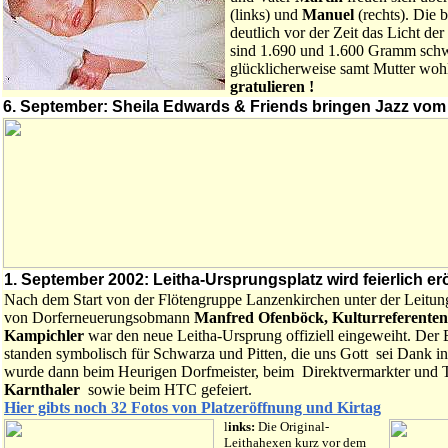
(links) und
Manuel
(rechts). Die 
deutlich vor der Zeit das Licht der 
sind 1.690 und 1.600 Gramm schw
glücklicherweise samt Mutter woh
gratulieren !
6. September: Sheila Edwards & Friends bringen Jazz vom
1. September 2002: Leitha-Ursprungsplatz wird feierlich er
Nach dem Start von der Flötengruppe Lanzenkirchen unter der Leitu
von Dorferneuerungsobmann
Manfred Ofenböck, Kulturreferenten
Kampichler
war den neue Leitha-Ursprung offiziell eingeweiht. Der 
standen symbolisch für Schwarza und Pitten, die uns Gott sei Dank i
wurde dann beim Heurigen Dorfmeister, beim Direktvermarkter und
Karnthaler
sowie beim HTC gefeiert.
Hier gibts noch 32 Fotos von Platzeröffnung und Kirtag
l
inks:
Die Original-
Leithahexen kurz vor dem