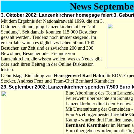
News Septembe
3. Oktober 2002: Lanzenkirchner homepage feiert 3. Gebur
Mit dem Ergebnis der Nationalratwahl 1999, die am 3.
Oktober stattfand, ging Lanzenkirchen.at live "auf
Sendung". Seit damals konnten 115.000 Besucher
gezählt werden, Tendenz noch immer steigend. Im
ersten Jahr waren es täglich zwischen 50 und 100
Besucher, zur Zeit sind es zwischen 200 und 300
Bewohner, Besucher oder Freunde von
Lanzenkirchen, die wissen wollen, was es Neues gibt
oder auch ihren Beitrag in der Online-Diskussion
leisten.
Geburtstags-Einladung von
Heurigenwirt Karl Hahn
für EDV-Expert
Stocker, Andreas Fenz und Team-Chef Bernhard Karnthaler
29. September 2002: Lanzenkirchner spenden 7.500 Euro 
Eine Abordnung des Team Lanzenki
Feuerwehr überbrachte am Sonntag 
Lanzenkirchner direkt den Hochwa
Mit Unterstützung der Gemeinden - 
Frau Vizebürgermeister
Liselotte G
Kamp - wurden drei Familien ausg
Bernhard Karnthaler
im Namen al
Euro übergeben wurden, um die ärg