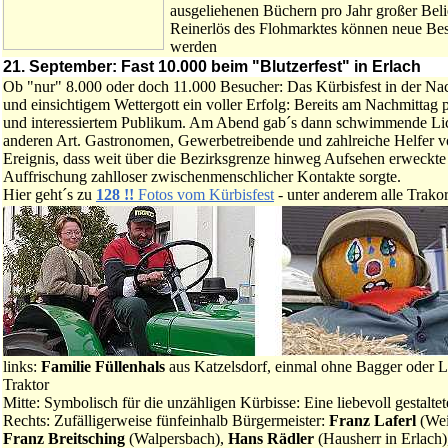
ausgeliehenen Büchern pro Jahr großer Beli
Reinerlös des Flohmarktes können neue Best
werden
21. September: Fast 10.000 beim "Blutzerfest" in Erlach
Ob "nur" 8.000 oder doch 11.000 Besucher: Das Kürbisfest in der Na
und einsichtigem Wettergott ein voller Erfolg: Bereits am Nachmittag 
und interessiertem Publikum. Am Abend gab´s dann schwimmende Lich
anderen Art. Gastronomen, Gewerbetreibende und zahlreiche Helfer v
Ereignis, dass weit über die Bezirksgrenze hinweg Aufsehen erweckte -
Auffrischung zahlloser zwischenmenschlicher Kontakte sorgte.
Hier geht´s zu
128 !!
Fotos vom Kürbisfest
- unter anderem alle Trako
links:
Familie Füllenhals
aus Katzelsdorf, einmal ohne Bagger oder La
Traktor
Mitte: Symbolisch für die unzähligen Kürbisse: Eine liebevoll gestalte
Rechts: Zufälligerweise fünfeinhalb Bürgermeister:
Franz Laferl
(Wei
Franz Breitsching
(Walpersbach),
Hans Rädler
(Hausherr in Erlach)