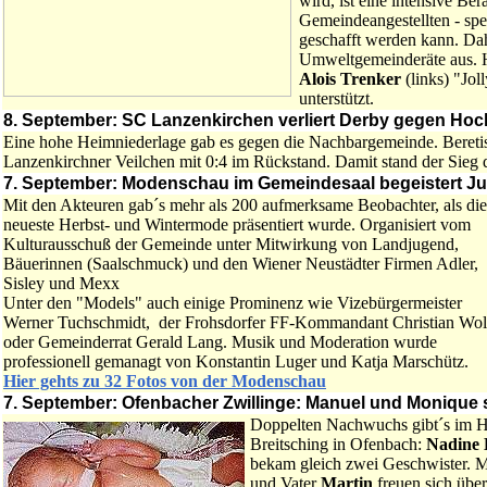
wird, ist eine intensive B
Gemeindeangestellten - spe
geschafft werden kann. Dah
Umweltgemeinderäte aus. H
Alois Trenker
(links) "Jol
unterstützt.
8. September: SC Lanzenkirchen verliert Derby gegen Hoc
Eine hohe Heimniederlage gab es gegen die Nachbargemeinde. Beretis
Lanzenkirchner Veilchen mit 0:4 im Rückstand. Damit stand der Sieg 
7. September: Modenschau im Gemeindesaal begeistert Ju
Mit den Akteuren gab´s mehr als 200 aufmerksame Beobachter, als die
neueste Herbst- und Wintermode präsentiert wurde. Organisiert vom
Kulturausschuß der Gemeinde unter Mitwirkung von Landjugend,
Bäuerinnen (Saalschmuck) und den Wiener Neustädter Firmen Adler,
Sisley und Mexx
Unter den "Models" auch einige Prominenz wie Vizebürgermeister
Werner Tuchschmidt, der Frohsdorfer FF-Kommandant Christian Wol
oder Gemeinderrat Gerald Lang. Musik und Moderation wurde
professionell gemanagt von Konstantin Luger und Katja Marschütz.
Hier gehts zu 32 Fotos von der Modenschau
7. September: Ofenbacher Zwillinge: Manuel und Monique 
Doppelten Nachwuchs gibt´s im 
Breitsching in Ofenbach:
Nadine 
bekam gleich zwei Geschwister. 
und Vater
Martin
freuen sich übe