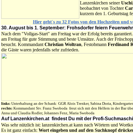
Lanzenkirchen seiner
Uschi
beobachtet von Tochter
Car
kurzem den 1. Geburtstag fei
Hier geht´s zu 32 Fotos von den Hochzeiten und 
30. August bis 1. September: Frohsdorfer feiern Feuerwehr
Nach dem "Vollgas-Start" am Freitag war der Erfolg bereits garantiert
am Freitag für gute Stimmung und beste Umsätze. Auch der Früschop
besucht. Kommandant
Christian Woltran
, Festobmann
Ferdinand R
die Gäste waren jedenfalls sehr zufrieden.
links:
Unterhaltung an der Schank: GGR Alois Trenker, Sabina Doria, Kindergart
rechts:
Kommandant Stv. Franz Swoboda freut sich mit den Helfern in der Bar über 
Anna und Claudia Rodler, Johannes Fenz, Maria Swoboda
Auf Lanzenkirchen.at findest Du mit der Profi-Suchmaschine
Was sehr nützlich ist: lanzenkirchen.at kann nach Wörtern und Wort
Es ist ganz einfach:
Wort eingeben und auf den Suchknopf drücke