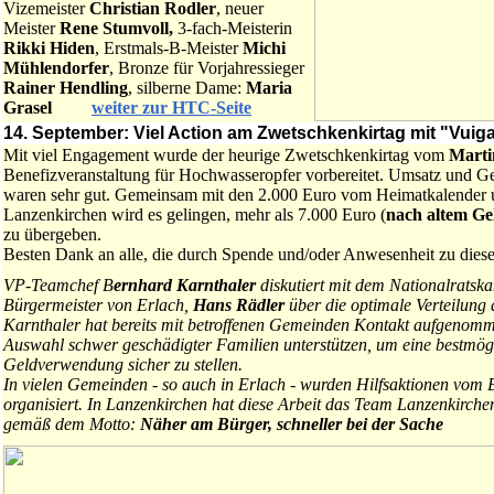
Vizemeister
Christian Rodler
, neuer
Meister
Rene Stumvoll,
3-fach-Meisterin
Rikki Hiden
, Erstmals-B-Meister
Michi
Mühlendorfer
, Bronze für Vorjahressieger
Rainer Hendling
, silberne Dame:
Maria
Grasel
weiter zur HTC-Seite
14. September: Viel Action am Zwetschkenkirtag mit "Vuiga
Mit viel Engagement wurde der heurige Zwetschkenkirtag vom
Marti
Benefizveranstaltung für Hochwasseropfer vorbereitet. Umsatz und Ge
waren sehr gut. Gemeinsam mit den 2.000 Euro vom Heimatkalender 
Lanzenkirchen wird es gelingen, mehr als 7.000 Euro (
nach altem Gel
zu übergeben.
Besten Dank an alle, die durch Spende und/oder Anwesenheit zu diese
VP-Teamchef B
ernhard Karnthaler
diskutiert mit dem Nationalratsk
Bürgermeister von Erlach,
Hans Rädler
über die optimale Verteilung
Karnthaler hat bereits mit betroffenen Gemeinden Kontakt aufgenomme
Auswahl schwer geschädigter Familien unterstützen, um eine bestmög
Geldverwendung sicher zu stellen.
In vielen Gemeinden - so auch in Erlach - wurden Hilfsaktionen vom 
organisiert. In Lanzenkirchen hat diese Arbeit das Team Lanzenkirc
gemäß dem Motto:
Näher am Bürger, schneller bei der Sache