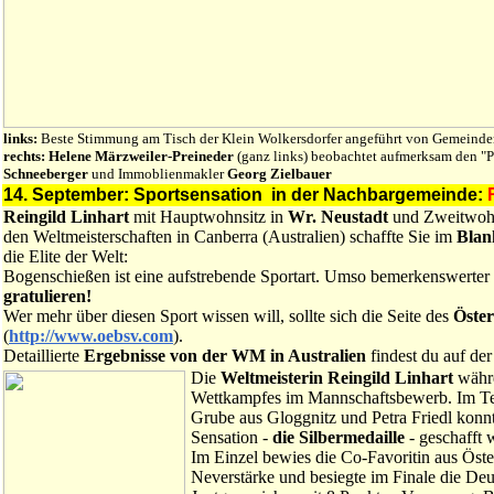
links:
Beste Stimmung am Tisch der Klein Wolkersdorfer angeführt von Gemeinder
rechts:
Helene Märzweiler-Preineder
(ganz links) beobachtet aufmerksam den 
Schneeberger
und Immoblienmakler
Georg Zielbauer
14. September: Sportsensation in der Nachbargemeinde:
Reingild Linhart
mit Hauptwohnsitz in
Wr. Neustadt
und Zweitwohn
den Weltmeisterschaften in Canberra (Australien) schaffte Sie im
Blan
die Elite der Welt:
Bogenschießen ist eine aufstrebende Sportart. Umso bemerkenswerter i
gratulieren!
Wer mehr über diesen Sport wissen will, sollte sich die Seite des
Öster
(
http://www.oebsv.com
).
Detaillierte
Ergebnisse von der WM in Australien
findest du auf der
Die
Weltmeisterin Reingild Linhart
währ
Wettkampfes im Mannschaftsbewerb. Im Te
Grube aus Gloggnitz und Petra Friedl konnt
Sensation -
die Silbermedaille
- geschafft 
Im Einzel bewies die Co-Favoritin aus Öst
Neverstärke und besiegte im Finale die De