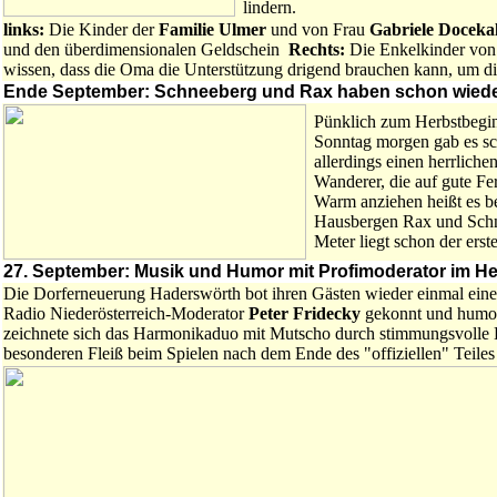
lindern.
links:
Die Kinder der
Familie Ulmer
und von Frau
Gabriele Doceka
und den überdimensionalen Geldschein
Rechts:
Die Enkelkinder vo
wissen, dass die Oma die Unterstützung drigend brauchen kann, um d
Ende September:
Schneeberg und Rax haben schon wiede
Pünklich zum Herbstbegin
Sonntag morgen gab es s
allerdings einen herrliche
Wanderer, die auf gute Fe
Warm anziehen heißt es be
Hausbergen Rax und Schne
Meter liegt schon der ers
27. September:
Musik und Humor mit Profimoderator im He
Die Dorferneuerung Haderswörth bot ihren Gästen wieder einmal eine
Radio Niederösterreich-Moderator
Peter Fridecky
gekonnt und humor
zeichnete sich das Harmonikaduo mit Mutscho durch stimmungsvolle
besonderen Fleiß beim Spielen nach dem Ende des "offiziellen" Teiles