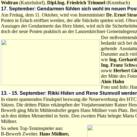
Woltran
(Katzelsdorf),
Dipl.Ing. Friedrich Trimmel
(Krumbach)
17. September: Gendarmen fühlen sich wohl im neuen Post
Am Freitag, dem 11. Oktober, wird von Innenminister
Dr. Ernst Stra
Posten in Erlach eröffnet werden, der alle Stückeln spielen wird. Obw
Auszuges der Gendarmerie das Herz blutet, wird sich die Sicherheitsbet
doch der neue Posten praktisch an der Lanzenkirchner Gemeindegrenz
Der stellvertretend
bedankt sich bei d
gehende Ausstattu
Darunter auch vie
wie
Ing.
Gerhard 
Ing. Franz Schw
sowie
Herbert Gi
der Mitte des Foto
Alois Hahn
Foto und Info: Ha
13. - 15. September: Rikki Hiden und Rene Stumvoll werde
In einem spannenden Finalspiel bezwang die Neuerwerbung des HTC -
Sätzen. Die dritten Plätze erkämpften der Vorjahresmeister Rainer Hen
Bewerb ging Michi Mühlendorfer gegen Hans Müllner vom Platz. Bei 
sich den dritten Meistertitel in Serie. Den zweiten Platz belegte Mari
Müllner.
So sehen Top-Tennisspieler aus:
B-Bewerb Zweiter.
Hans Müllner,