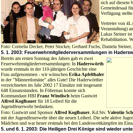
sich auf diesem 
Gemeindesaal für
Verfügung stellte
Vertreter von 4L
Veranstaltung) an
Lukas Steiner ist
Rehabilitation. 
Foto: Cornelia Decker, Peter Stocker, Gerhard Fuchs, Daniela Steiner,
5. 1. 2003: Feuerwehrmitgliederversammlungen in Haders
Bereits am ersten Sonntag des Jahres gab es zwei
Feuerwehrmitgliederversammlungen: In
Haderswörth
wurde erstmals in der 110-jährigen Geschichte eine
Frau aufgenommen - wir wünschen
Erika Apfelthaler
in der "Männerdomäne" alles Gute! Die Haderwörther
verzeichneten im Jahr 2002 17 Einsätze mit insgesamt
648 Einsatzstunden. In Föhrenau konnte sich
Kommandant HBI
Franz Windisch
beim Gastwirt
Alfred Koglbauer
für 18 Leiberl für die
Jugendfeuerwehr bedanken.
Foto: Gastwirt und Sponsor
Alfred Koglbauer
, Kd.Stv.
Valentin Sc
mit der Jugendfeuerwehr über die neuen Leiberl. Die sehr aktive Jug
Mädchen und war heuer erstmals bei den Landeswettkämpfen im Einsa
5. und 6. 1. 2003: Die Heiligen Drei Könige sind wieder un