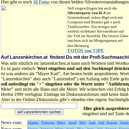
Hier gibt es noch
16 Fotos
von diesen beiden Silvesterveranstaltungen
Voll eingeschlagen hat auch die
Silvesterparty von 4LA
im
Gemeindesaal, neben High tech mit
Computer und Beamer gab´s auch
Traditionelles: Ein riesiges und
weithin sichtbares Silvesterfeuer auf
der Trift im Steinfeld. Die letzten Gäste
machten sich im Morgengrauen auf
den Heimweg.
FOTOS von VIPE
Auf Lanzenkirchen.at findest Du mit der Profi-Suchmaschine
Was sehr nützlich ist: lanzenkirchen.at kann nach Wörtern und Wortk
Es ist ganz einfach:
Wort eingeben und auf den Suchknopf drücke
ist was anderes als "Mayer Karl". Am besten beide ausprobieren. Wortt
"Lanzenkirchen" aber auch "Lanzendorf") am Anfang oder Ende gef
soll unbedingt ein "+" eingeben oder die Worte unter "Anführun
Meier" und nicht alle Hans und alle Meier. Wir wünschen viel Erfolg
Herbst 1999 verfügbar. Einträge im Diskussionsforum sind keine html
Aber in der Online-Diskussions gibt´s ohnehin eine eigene Suchmöglic
Hier gleich ausprobier
eingeben und auf Taste d
News vom:
Jänner
Februar
März
April
Mai
Juni
Juli
August
Sept
News vom:
Jänner
Februar
März
April
Mai
Juni
Juli
August
Septe