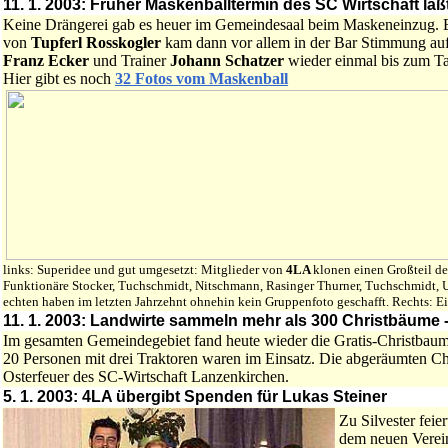
11. 1. 2003: Früher Maskenballtermin des SC Wirtschaft lä
Keine Drängerei gab es heuer im Gemeindesaal beim Maskeneinzug. 
von
Tupferl Rosskogler
kam dann vor allem in der Bar Stimmung auf
Franz Ecker
und Trainer
Johann Schatzer
wieder einmal bis zum Ta
Hier gibt es noch
32 Fotos vom Maskenball
links: Superidee und gut umgesetzt: Mitglieder von
4LA
klonen einen Großteil de
Funktionäre Stocker, Tuchschmidt, Nitschmann, Rasinger Thurner, Tuchschmidt, U
echten haben im letzten Jahrzehnt ohnehin kein Gruppenfoto geschafft. Rechts:
11. 1. 2003: Landwirte sammeln mehr als 300 Christbäume -
Im gesamten Gemeindegebiet fand heute wieder die Gratis-Christbau
20 Personen mit drei Traktoren waren im Einsatz. Die abgeräumten C
Osterfeuer des SC-Wirtschaft Lanzenkirchen.
5. 1. 2003: 4LA übergibt Spenden für Lukas Steiner
Zu Silvester feie
dem neuen Verei