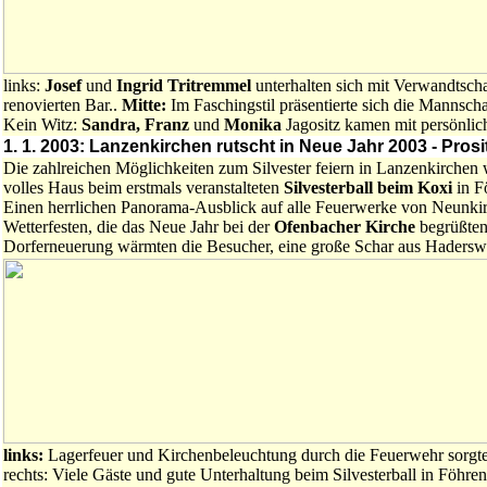
links:
Josef
und
Ingrid Tritremmel
unterhalten sich mit Verwandtscha
renovierten Bar..
Mitte:
Im Faschingstil präsentierte sich die Mannsch
Kein Witz:
Sandra, Franz
und
Monika
Jagositz kamen mit persönli
1. 1. 2003: Lanzenkirchen rutscht in Neue Jahr 2003 - Prosit
Die zahlreichen Möglichkeiten zum Silvester feiern in Lanzenkirchen
volles Haus beim erstmals veranstalteten
Silvesterball beim Koxi
in F
Einen herrlichen Panorama-Ausblick auf alle Feuerwerke von Neunkir
Wetterfesten, die das Neue Jahr bei der
Ofenbacher Kirche
begrüßten
Dorferneuerung wärmten die Besucher, eine große Schar aus Haderswö
links:
Lagerfeuer und Kirchenbeleuchtung durch die Feuerwehr sorgt
rechts: Viele Gäste und gute Unterhaltung beim Silvesterball in Föhre