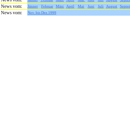
News vom:
Jänner
Februar
März
April
Mai
Juni
Juli
August
Septe
News vom:
Nov. bis Dez.1999