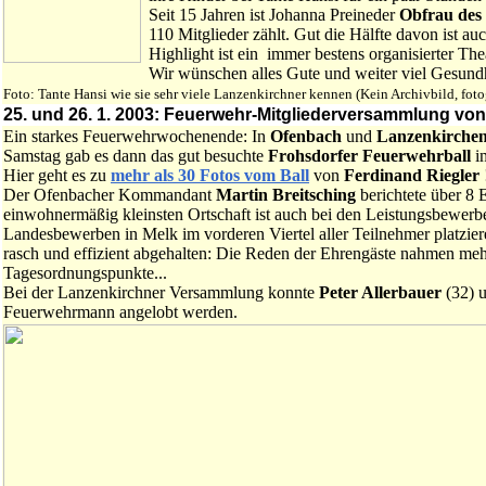
Seit 15 Jahren ist Johanna Preineder
Obfrau des
110 Mitglieder zählt. Gut die Hälfte davon ist au
Highlight ist ein immer bestens organisierter Th
Wir wünschen alles Gute und weiter viel Gesundh
Foto: Tante Hansi wie sie sehr viele Lanzenkirchner kennen (Kein Archivbild, foto
25. und 26. 1. 2003: Feuerwehr-Mitgliederversammlung v
Ein starkes Feuerwehrwochenende: In
Ofenbach
und
Lanzenkirche
Samstag gab es dann das gut besuchte
Frohsdorfer Feuerwehrball
im
Hier geht es zu
mehr als 30 Fotos vom Ball
von
Ferdinand Riegler
Der Ofenbacher Kommandant
Martin Breitsching
berichtete über 8 
einwohnermäßig kleinsten Ortschaft ist auch bei den Leistungsbewerbe
Landesbewerben in Melk im vorderen Viertel aller Teilnehmer platz
rasch und effizient abgehalten: Die Reden der Ehrengäste nahmen mehr
Tagesordnungspunkte...
Bei der Lanzenkirchner Versammlung konnte
Peter Allerbauer
(32) 
Feuerwehrmann angelobt werden.