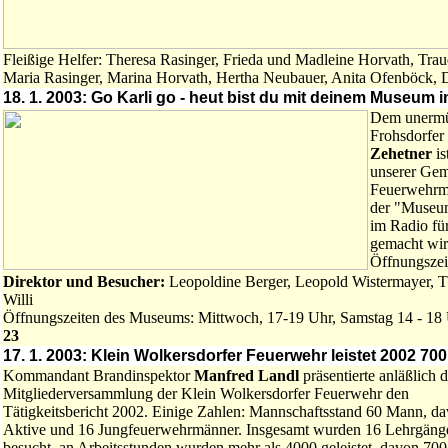
Fleißige Helfer: Theresa Rasinger, Frieda und Madleine Horvath, Tra
Maria Rasinger, Marina Horvath, Hertha Neubauer, Anita Ofenböck, D
18. 1. 2003: Go Karli go - heut bist du mit deinem Museum i
Dem unermü
Frohsdorfe
Zehetner
is
unserer Gem
Feuerwehrmu
der "Museum
im Radio f
gemacht wir
Öffnungszei
Direktor und Besucher:
Leopoldine Berger, Leopold Wistermayer, 
Willi
Öffnungszeiten des Museums: Mittwoch, 17-19 Uhr, Samstag 14 - 18
23
17. 1. 2003: Klein Wolkersdorfer Feuerwehr leistet 2002 70
Kommandant Brandinspektor
Manfred Landl
präsentierte anläßlich d
Mitgliederversammlung der Klein Wolkersdorfer Feuerwehr den
Tätigkeitsbericht 2002. Einige Zahlen: Mannschaftsstand 60 Mann, d
Aktive und 16 Jungfeuerwehrmänner. Insgesamt wurden 16 Lehrgäng
besucht, an Arbeitsstunden wurden mehr als 4000 geleistet, davon 700