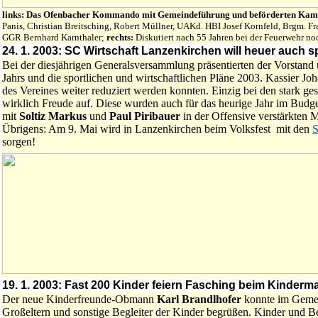
links: Das Ofenbacher Kommando mit Gemeindeführung und beförderten Kam
Panis, Christian Breitsching, Robert Müllner, UAKd. HBI Josef Kornfeld, Brgm. Fra
GGR Bernhard Karnthaler;
rechts:
Diskutiert nach 55 Jahren bei der Feuerwehr no
24. 1. 2003: SC Wirtschaft Lanzenkirchen will heuer auch s
Bei der diesjährigen Generalsversammlung präsentierten der Vorstand 
Jahrs und die sportlichen und wirtschaftlichen Pläne 2003. Kassier Joh
des Vereines weiter reduziert werden konnten. Einzig bei den stark 
wirklich Freude auf. Diese wurden auch für das heurige Jahr im Budget
mit
Soltiz Markus
und
Paul Piribauer
in der Offensive
verstärkten 
Übrigens: Am 9. Mai wird in Lanzenkirchen beim Volksfest mit den
S
sorgen!
19. 1. 2003: Fast 200 Kinder feiern Fasching beim Kinder
Der neue Kinderfreunde-Obmann
Karl Brandlhofer
konnte im Gemei
Großeltern und sonstige Begleiter der Kinder begrüßen. Kinder und Be