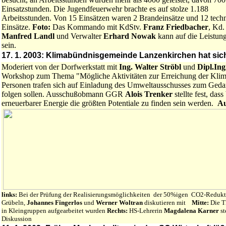
Einsatzstunden. Die Jugendfeuerwehr brachte es auf stolze 1.188
Arbeitsstunden. Von 15 Einsätzen waren 2 Brandeinsätze und 12 tech
Einsätze.
Foto:
Das Kommando mit KdStv.
Franz Friedbacher
, Kd.
Manfred Landl
und Verwalter
Erhard Nowak
kann auf die Leistung
sein.
17. 1. 2003: Klimabündnisgemeinde Lanzenkirchen hat sic
Moderiert von der Dorfwerkstatt mit
Ing. Walter Ströbl
und
Dipl.In
Workshop zum Thema "Mögliche Aktivitäten zur Erreichung der Klima
Personen trafen sich auf Einladung des Umweltausschusses zum Geda
folgen sollen. Ausschußobmann GGR
Alois Trenker
stellte fest, da
erneuerbarer Energie die größten Potentiale zu finden sein werden.
Au
links:
Bei der Prüfung der Realisierungsmöglichkeiten der 50%igen CO2-Reduk
Grübeln,
Johannes Fingerlos
und
Werner Woltran
diskutieren mit
Mitte:
Die T
in Kleingruppen aufgearbeitet wurden
Rechts:
HS-Lehrerin
Magdalena Karner
s
Diskussion