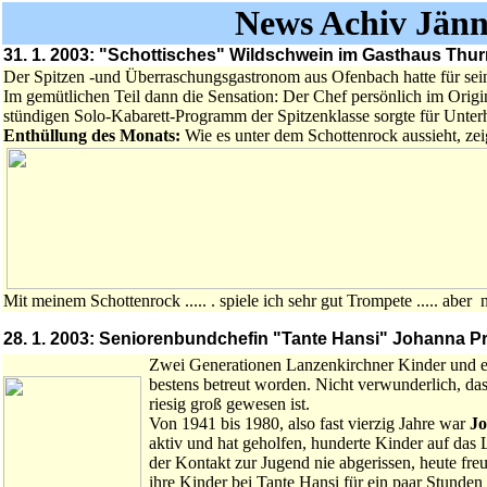
News Achiv Jänn
31. 1. 2003: "Schottisches" Wildschwein im Gasthaus Thur
Der Spitzen -und Überraschungsgastronom aus Ofenbach hatte für sein
Im gemütlichen Teil dann die Sensation: Der Chef persönlich im Orig
stündigen Solo-Kabarett-Programm der Spitzenklasse sorgte für Unterh
Enthüllung des Monats:
Wie es unter dem Schottenrock aussieht, ze
Mit meinem Schottenrock ..... . spiele ich sehr gut Trompete ..... aber no
28. 1. 2003: Seniorenbundchefin "Tante Hansi" Johanna P
Zwei Generationen Lanzenkirchner Kinder und e
bestens betreut worden. Nicht verwunderlich, das
riesig groß gewesen ist.
Von 1941 bis 1980, also fast vierzig Jahre war
Jo
aktiv und hat geholfen, hunderte Kinder auf das 
der Kontakt zur Jugend nie abgerissen, heute fre
ihre Kinder bei Tante Hansi für ein paar Stunde