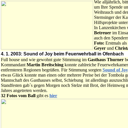
Wie alljährlich, b
um Ihre Spende un
Weihrauch und de
Sternsinger der K
Hilfsprojekte unter
In Lanzenkirchen 
Betreuer
im Einsat
auch den Spendern
Foto:
Erstmals als
Geyer
und
Christ
4. 1. 2003: Sound of Joy beim Feuerwehrball in Ofenbach
Full house und wie gewohnt gute Stimmung im
Gasthaus Thurner
be
Kommandant
Martin Breitsching
konnte zahlreiche Feuerwehrkamer
entfernteren Regionen begrüßen. Für Stimmung sorgten
Sound of Joy
etwas Glück konnte man einen oder mehrere Preise bei der Tombola g
Mannschaft des Gasthauses selbst, Schiebung ist allerdings auszuschlie
Standfesten gab´s gegen Morgen noch Stelze mit Brot, der Heimweg 
Jahres angetreten werden.
32 Fotos vom Ball
gibt es
hier