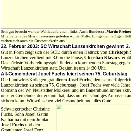
Sehr gut besucht war der Weltladenbrunch: links: Auch
Bundesrat Martin Preine
Mitarbeitern des Missionsvereines geboten wurde. Mitte: Einige der fleißigen Helf
suchen sich auch die Gustostückerln aus.
22. Februar 2003: SC Wirtschaft Lanzenkirchen gewinnt 2. 
Gut in Form zeigt sich der SCL: durch einen Hattrick von
Christoph 
Lanzenkirchen verdient mit 3:0 in die Pause,
Christian Klavacs
erhö
Das nächste Vorbereitungsspiel findet am kommenden Samstag gegen 
Wirtschaft Lanzenkirchen statt. Beginn ist um 14:30 Uhr.
Alt-Gemeinderat Josef Fuchs feiert seinen 75. Geburtstag
Die Landwirte-Kollegen gratulieren
Josef Fuchs
, dem sehr erfolgrei
Lanzenkirchen zu seinem 75. Geburtstag. Josef Fuchs war viele Jahre 
Obmann der Wr. Neustädter Molkerei und im Bauernbund immer aktiv. 
unserer Gemeinde, der erkannt hat, dass nur ein ständiges Anpassen 
sichern kann. Wir wünschen viel Gesundheit und alles Gute!
Schwiegertocher Christine
Fuchs, Sohn Josef, Gattin
Katharina mit dem Jubilar
Josef Fuchs
und den
Gratulanten Josef Fenz,