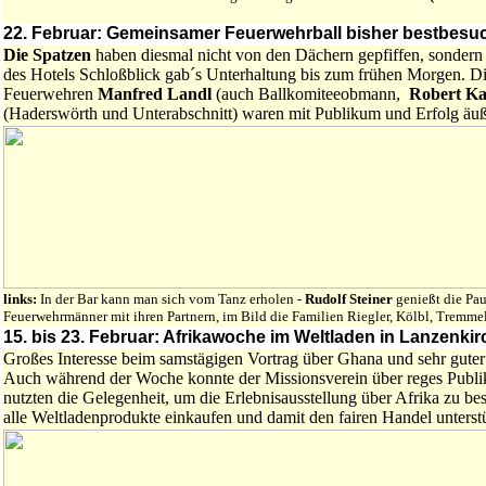
22. Februar: Gemeinsamer Feuerwehrball bisher bestbesuc
Die Spatzen
haben diesmal nicht von den Dächern gepfiffen, sondern 
des Hotels Schloßblick gab´s Unterhaltung bis zum frühen Morgen. 
Feuerwehren
Manfred Landl
(auch Ballkomiteeobmann,
Robert K
(Haderswörth und Unterabschnitt) waren mit Publikum und Erfolg äuße
links:
In der Bar kann man sich vom Tanz erholen -
Rudolf Steiner
genießt die Pau
Feuerwehrmänner mit ihren Partnern, im Bild die Familien Riegler, Kölbl, Tremme
15. bis 23. Februar: Afrikawoche im Weltladen in Lanzenkir
Großes Interesse beim samstägigen Vortrag über Ghana und sehr gut
Auch während der Woche konnte der Missionsverein über reges Publik
nutzten die Gelegenheit, um die Erlebnisausstellung über Afrika zu bes
alle Weltladenprodukte einkaufen und damit den fairen Handel unterst