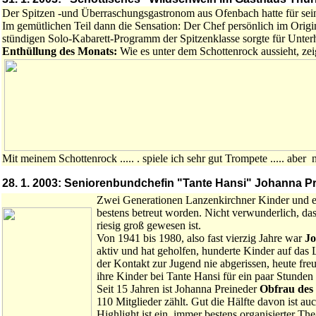
Der Spitzen -und Überraschungsgastronom aus Ofenbach hatte für sein
Im gemütlichen Teil dann die Sensation: Der Chef persönlich im Orig
stündigen Solo-Kabarett-Programm der Spitzenklasse sorgte für Unterh
Enthüllung des Monats:
Wie es unter dem Schottenrock aussieht, ze
Mit meinem Schottenrock ..... . spiele ich sehr gut Trompete ..... aber no
28. 1. 2003: Seniorenbundchefin "Tante Hansi" Johanna P
Zwei Generationen Lanzenkirchner Kinder und e
bestens betreut worden. Nicht verwunderlich, das
riesig groß gewesen ist.
Von 1941 bis 1980, also fast vierzig Jahre war
Jo
aktiv und hat geholfen, hunderte Kinder auf das 
der Kontakt zur Jugend nie abgerissen, heute fre
ihre Kinder bei Tante Hansi für ein paar Stunde
Seit 15 Jahren ist Johanna Preineder
Obfrau des
110 Mitglieder zählt. Gut die Hälfte davon ist au
Highlight ist ein immer bestens organisierter Th