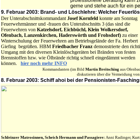
professionelle Beratung
kann zu
gerne und stehe auch für ein p
9. Februar 2003: Brand- und Löschlehre: Welcher Feuerlösc
Der Unterabschnittskommandant
Josef Kornfeld
konnte am Sonntag
Feuerwehrmänner und -frauen des Unterabschnitts 3 (das sind die
Feuerwehren von
Katzelsdorf, Eichbüchl, Klein Wolkersdorf,
Ofenbach, Lanzenkirchen, Haderswörth und Frohsdorf)
zu einer
Winterschulung der Feuerwehren am Betriebsgelände der Fa. Herbert
Giefing begrüßen. HBM
Friedbacher Franz
demonstrierte den richt
Umgang mit den diversen Kleinlöschgeräten bei Bränden von festen
Brennstoffen bzw. wie Ölbrände richtig schnell eingedämmt werden
können.
hier noch mehr INFO
Kommandanten (im Bild
Martin Breitsching
aus Ofenba
diskutieren über die Vermeidung von 
8. Februar 2003: Schiff ahoi bei der Pensionisten-Fasching
Schleinzer Matrosinnen, Scheich Hermann und Passagiere:
Anni Radinger, Kurt 