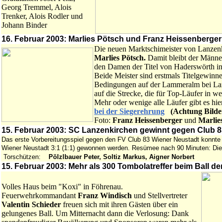
Georg Tremmel, Alois
Trenker, Alois Rodler und
Johann Binder
16. Februar 2003: Marlies Pötsch und Franz Heissenberger
Die neuen Marktschimeister von Lanzen
Marlies Pötsch.
Damit bleibt der Männer
den Damen der Titel von Haderswörth i
Beide Meister sind erstmals Titelgewinne
Bedingungen auf der Lammeralm bei Lan
auf die Strecke, die für Top-Läufer in w
Mehr oder wenige alle Läufer gibt es hie
bei der Siegerehrung
(Achtung Bilder 
Foto:
Franz Heissenberger
und
Marlie
15. Februar 2003: SC Lanzenkirchen gewinnt gegen Club 83
Das erste Vorbereitungsspiel gegen den FV Club 83 Wiener Neustadt konnte
Wiener Neustadt 3:1 (1:1) gewonnen werden.
Resümee nach 90 Minuten: Die 
Torschützen:
Pölzlbauer Peter, Soltiz Markus, Aigner Norbert
15. Februar 2003: Mehr als 300 Tombolatreffer beim Ball 
Volles Haus beim "Koxi" in Föhrenau.
Feuerwehrkommandant
Franz Windisch
und Stellvertreter
Valentin Schieder
freuen sich mit ihren Gästen über ein
gelungenes Ball. Um Mitternacht dann die Verlosung: Dank