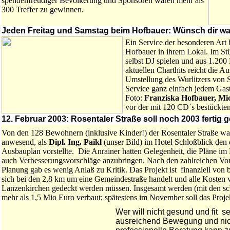
spendenfreudiger Bevölkerung und Sponsoren waren mehr als
300 Treffer zu gewinnen.
Jeden Freitag und Samstag beim Hofbauer: Wünsch dir was-
Ein Service der besonderen Art 
Hofbauer in ihrem Lokal. Im Stü
selbst DJ spielen und aus 1.200
aktuellen Charthits reicht die
Umstellung des Wurlitzers von S
Service ganz einfach jedem Gast
Foto:
Franziska Hofbauer, M
vor der mit 120 CD´s bestückt
12. Februar 2003: Rosentaler Straße soll noch 2003 fertig
Von den 128 Bewohnern (inklusive Kinder!) der Rosentaler Straße war
anwesend, als
Dipl. Ing. Paikl
(unser Bild) im Hotel Schloßblick den d
Ausbauplan vorstellte. Die Anrainer hatten Gelegenheit, die Pläne im
auch Verbesserungsvorschläge anzubringen. Nach den zahlreichen Vo
Planung gab es wenig Anlaß zu Kritik. Das Projekt ist finanziell von
sich bei den 2,8 km um eine Gemeindestraße handelt und alle Kosten
Lanzenkirchen gedeckt werden müssen. Insgesamt werden (mit den sch
mehr als 1,5 Mio Euro verbaut; spätestens im November soll das Proje
Wer will nicht gesund und fit 
ausreichend Bewegung und nicht