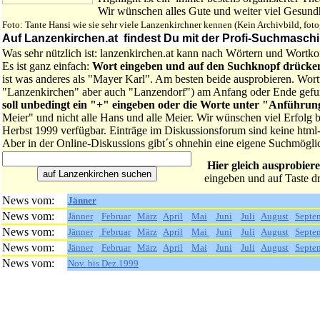
Wir wünschen alles Gute und weiter viel Gesundh
Foto: Tante Hansi wie sie sehr viele Lanzenkirchner kennen (Kein Archivbild, foto
Auf Lanzenkirchen.at findest Du mit der Profi-Suchmaschine
Was sehr nützlich ist: lanzenkirchen.at kann nach Wörtern und Wortk
Es ist ganz einfach:
Wort eingeben und auf den Suchknopf drücke
ist was anderes als "Mayer Karl". Am besten beide ausprobieren. Wortt
"Lanzenkirchen" aber auch "Lanzendorf") am Anfang oder Ende gef
soll unbedingt ein "+" eingeben oder die Worte unter "Anführun
Meier" und nicht alle Hans und alle Meier. Wir wünschen viel Erfolg
Herbst 1999 verfügbar. Einträge im Diskussionsforum sind keine html
Aber in der Online-Diskussions gibt´s ohnehin eine eigene Suchmöglic
Hier gleich ausprobier
eingeben und auf Taste d
News vom:
Jänner
News vom:
Jänner
Februar
März
April
Mai
Juni
Juli
August
Septe
News vom:
Jänner
Februar
März
April
Mai
Juni
Juli
August
Septe
News vom:
Jänner
Februar
März
April
Mai
Juni
Juli
August
Septe
News vom:
Nov. bis Dez.1999