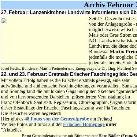
Archiv Februar 
27. Februar: Lanzenkirchner Landwirte informieren sich 
Seit 17. Dezember ist es
von der Anlagengröße - 
möglicherweise wirtschaft
Mais oder Gras Strom z
NÖ- Landwirtschaftskamm
Landwirte, die diese doc
Bundesrat
Martin Prei
jedenfalls die mögliche C
jedenfalls bereits Ende d
Josef Fuchs, Bundesrat Martin Preineder und Energieexperte Dipl.Ing. Manfred S
22. und 23. Februar: Erstmals Erlacher Faschingsgilde: Bes
Mit vollem Erfolg haben es die Erlacher erstmals gewagt, eine sehr
aufwändige und authentische Faschingsitzung zu veranstalten. Samsta
und Sonntag fand die mit lokalen Gags und guten Sketches "garnierte
und von hervorragenden Darstellern präsentierten Veranstaltung im
Franz Ofenböck-Saal statt. Regisseurin, Choreographin, Organisatorin
dieser Erstauflage der Erlacher Faschingssitzung war Pia Tauchner.
Die Besucher waren begeistert!
Hier gibt es
48 Fotos von der Generalprobe
am Freitag!
Weitere Fotos und Infos auf der
Erlacher Homepage
unter
"Aktuelles"
Foto:
Gemeinderatssitzung mit Bürgermeister
Hans Rädler (Franz S