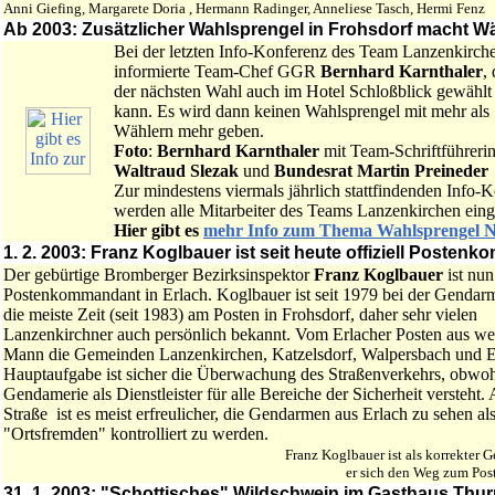
Anni Giefing, Margarete Doria , Hermann Radinger, Anneliese Tasch, Hermi Fenz
Ab 2003: Zusätzlicher Wahlsprengel in Frohsdorf macht Wä
Bei der letzten Info-Konferenz des Team Lanzenkirch
informierte Team-Chef GGR
Bernhard Karnthaler
,
der nächsten Wahl auch im Hotel Schloßblick gewähl
kann. Es wird dann keinen Wahlsprengel mit mehr als
Wählern mehr geben.
Foto
:
Bernhard Karnthaler
mit Team-Schriftführeri
Waltraud Slezak
und
Bundesrat Martin Preineder
Zur mindestens viermals jährlich stattfindenden Info-
werden alle Mitarbeiter des Teams Lanzenkirchen ein
Hier gibt es
mehr Info zum Thema Wahlsprengel
1. 2. 2003: Franz Koglbauer ist seit heute offiziell Posten
Der gebürtige Bromberger Bezirksinspektor
Franz Koglbauer
ist nun 
Postenkommandant in Erlach. Koglbauer ist seit 1979 bei der Gendar
die meiste Zeit (seit 1983) am Posten in Frohsdorf, daher sehr vielen
Lanzenkirchner auch persönlich bekannt. Vom Erlacher Posten aus we
Mann die Gemeinden Lanzenkirchen, Katzelsdorf, Walpersbach und Er
Hauptaufgabe ist sicher die Überwachung des Straßenverkehrs, obwohl
Gendamerie als Dienstleister für alle Bereiche der Sicherheit versteht. 
Straße ist es meist erfreulicher, die Gendarmen aus Erlach zu sehen al
"Ortsfremden" kontrolliert zu werden.
Franz Koglbauer ist als korrekter 
er sich den Weg zum Pos
31. 1. 2003: "Schottisches" Wildschwein im Gasthaus Thur