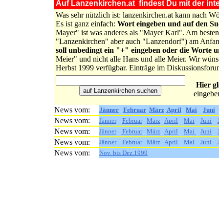
Auf Lanzenkirchen.at findest Du mit der inte
Was sehr nützlich ist: lanzenkirchen.at kann nach 
Es ist ganz einfach:
Wort eingeben und auf den S
Mayer" ist was anderes als "Mayer Karl". Am besten 
"Lanzenkirchen" aber auch "Lanzendorf") am Anfa
soll unbedingt ein "+" eingeben oder die Worte 
Meier" und nicht alle Hans und alle Meier. Wir wüns
Herbst 1999 verfügbar. Einträge im Diskussionsforu
Hier g
eingebe
News vom:
Jänner
Februar
März
April
Mai
Juni
News vom:
Jänner
Februar
März
April
Mai
Juni
News vom:
Jänner
Februar
März
April
Mai
Juni
News vom:
Jänner
Februar
März
April
Mai
Juni
News vom:
Nov. bis Dez.1999