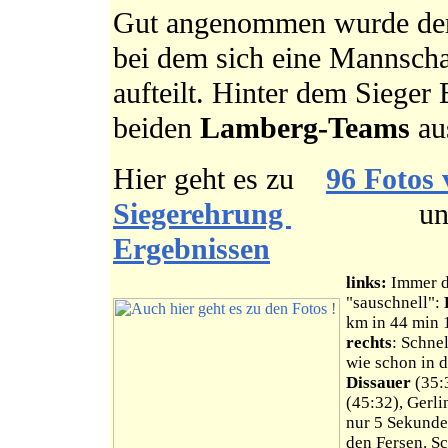
Gut angenommen wurde der e
bei dem sich eine Mannschaf
aufteilt. Hinter dem Sieger
beiden
Lamberg-Teams
au
Hier geht es zu
96 Fotos
Siegerehrung
und hi
Ergebnissen
links:
Immer d
"sauschnell":
km in 44 min 
rechts
: Schne
wie schon in 
Dissauer
(35:
(45:32), Gerli
nur 5 Sekunde
den Fersen. S