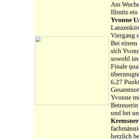
Am Wochen
Illmitz ein
Yvonne U
Lanzenkirc
Viergang u
Bei einem 
sich Yvon
sowohl im 
Finale qua
überzeugte
6,27 Punkt
Gesamtnot
Yvonne möc
Betreueri
und bei u
Kremsner
fachmännis
herzlich 