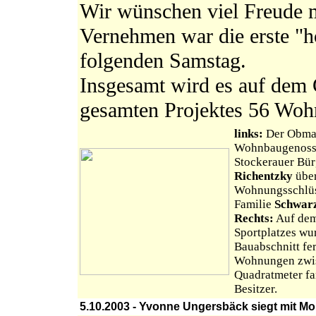
Wir wünschen viel Freude
Vernehmen war die erste "h
folgenden Samstag.
Insgesamt wird es auf dem 
gesamten Projektes 56 Woh
links:
Der Obma
Wohnbaugenosse
Stockerauer Bü
Richentzky
über
Wohnungsschlüs
Familie
Schwar
Rechts:
Auf dem
Sportplatzes wur
Bauabschnitt fert
Wohnungen zwis
Quadratmeter fa
Besitzer.
5.10.2003 - Yvonne Ungersbäck siegt mit Mo