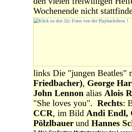
den vielen freiwilligen Helf
Wochenende nicht stattfind
links Die "jungen Beatles" 
Friedbacher)
,
George Har
John Lennon
alias
Alois R
"She loves you".
Rechts
: 
CCR
, im Bild
Andi Endl, 
Pölzlbauer
und
Hannes Sc