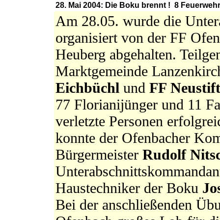
28. Mai 2004: Die Boku brennt ! 8 Feuerwehr
Am 28.05. wurde die Unter
organisiert von der FF Ofen
Heuberg abgehalten. Teilg
Marktgemeinde Lanzenkirch
Eichbüchl
und
FF Neustift
77 Florianijünger und 11 F
verletzte Personen erfolgre
konnte der Ofenbacher K
Bürgermeister
Rudolf Nit
Unterabschnittskommanda
Haustechniker der Boku
Jo
Bei der anschließenden Üb