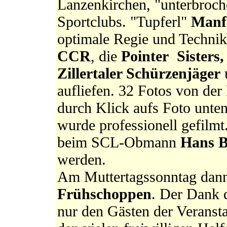
Lanzenkirchen, "unterbroc
Sportclubs. "Tupferl"
Manf
optimale Regie und Technik
CCR
, die
Pointer Sisters,
Zillertaler Schürzenjäger
u
aufliefen. 32 Fotos von de
durch Klick aufs Foto unte
wurde professionell gefilmt
beim SCL-Obmann
Hans B
werden.
Am Muttertagssonntag dann
Frühschoppen
. Der Dank 
nur den Gästen der Veranst