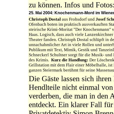
zu können. Infos und Fotos
25. Mai 2004: Knochenmann-Mord im Wiener 
Christoph Dostal
aus Frohsdorf und
Josef Sch
Ofenbach boten im praktisch ausverkauften Sta
steirische Krimi-Moritat "Der Knochenmann" 
Haas. Logisch, dass auch viele Lanzenkirchner
Theater fanden. Christoph Dostal schlüpft in d
unnachahmlicher Art in viele Rollen und unterh
Publikum mit Text, Mimik, Gestik und Tanzein
Schneckerl Schultner sorgt für die Musik- und
des Krimis.
Kurz die Handlung:
Der Löschenk
Grillstation mit dem Flair einer Möbelhalle, ist 
ganzen Steiermark berühmt für seine Massena
Die Gäste lassen sich ihren
Hendlteile nicht einmal v
verderben, die man in den 
entdeckt. Ein klarer Fall f
Privatdetektiv Simon Brenn