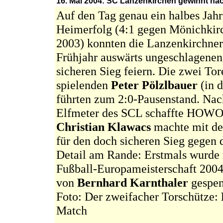
16. Mai 2004: SC Lanzenkirchen gewinnt nac
Auf den Tag genau ein halbes Jahr
Heimerfolg (4:1 gegen Mönichki
2003) konnten die Lanzenkirchner
Frühjahr auswärts ungeschlagenen
sicheren Sieg feiern. Die zwei To
spielenden
Peter Pölzlbauer
(in 
führten zum 2:0-Pausenstand. Na
Elfmeter des SCL schaffte HOWO
Christian Klawacs
machte mit dem
für den doch sicheren Sieg gegen
Detail am Rande: Erstmals wurde
Fußball-Europameisterschaft 2004 
von
Bernhard Karnthaler
gespen
Foto: Der zweifacher Torschütze:
Match