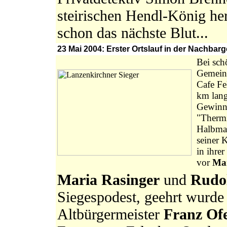
steirischen Hendl-König he
schon das nächste Blut...
23 Mai 2004: Erster Ortslauf in der Nachbar
Bei sch
Gemeind
Cafe Fe
km lang
Gewinne
"Therm
Halbma
seiner 
in ihre
vor
Mar
Maria Rasinger
und
Rudol
Siegespodest, geehrt wurde
Altbürgermeister
Franz Of