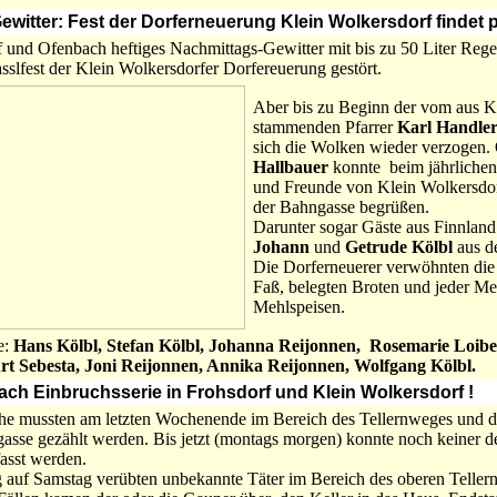
ewitter: Fest der Dorferneuerung Klein Wolkersdorf findet 
rf und Ofenbach heftiges Nachmittags-Gewitter mit bis zu 50 Liter Reg
asslfest der Klein Wolkersdorfer Dorfereuerung gestört.
Aber bis zu Beginn der vom aus K
stammenden Pfarrer
Karl Handle
sich die Wolken wieder verzogen.
Hallbauer
konnte beim jährlichen
und Freunde von Klein Wolkersdor
der Bahngasse begrüßen.
Darunter sogar Gäste aus Finnlan
Johann
und
Getrude Kölbl
aus d
Die Dorferneuerer verwöhnten die
Faß, belegten Broten und jeder Me
Mehlspeisen.
e:
Hans Kölbl, Stefan Kölbl, Johanna Reijonnen, Rosemarie Loibe
urt Sebesta, Joni Reijonnen, Annika Reijonnen, Wolfgang Kölbl.
nach Einbruchsserie in Frohsdorf und Klein Wolkersdorf !
he mussten am letzten Wochenende im Bereich des Tellernweges und d
se gezählt werden. Bis jetzt (montags morgen) konnte noch keiner der
fasst werden.
g auf Samstag verübten unbekannte Täter im Bereich des oberen Teller