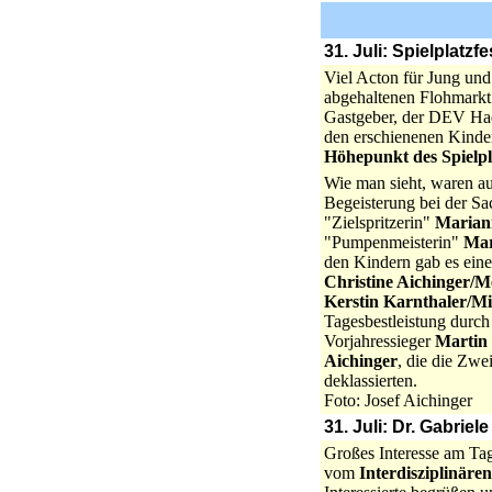
31. Juli: Spielplatz
Viel Acton für Jung und
abgehaltenen Flohmarkt
Gastgeber, der DEV Had
den erschienenen Kinde
Höhepunkt des Spielpl
Wie man sieht, waren a
Begeisterung bei der S
"Zielspritzerin"
Marian
"Pumpenmeisterin"
Mar
den Kindern gab es ein
Christine Aichinger/M
Kerstin Karnthaler/M
Tagesbestleistung durch 
Vorjahressieger
Martin 
Aichinger
, die die Zwe
deklassierten.
Foto: Josef Aichinger
31. Juli: Dr. Gabrie
Großes Interesse am Ta
vom
Interdisziplinäre