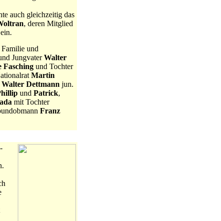
te auch gleichzeitig das
Woltran
, deren Mitglied
ein.
 Familie und
 und Jungvater
Walter
 Fasching
und Tochter
tionalrat
Martin
d
Walter Dettmann
jun.
hillip
und
Patrick
,
Rada
mit Tochter
tsbundobmann
Franz
-
n.
ch
e