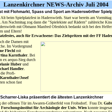
Lanzenkirchner NEWS-Archiv Juli 2004
fest mit Flohmarkt, Spass und Sport am Haderswörther Spielp
 Alt beim Spielplatzfest in Haderswörth. Start war bereits am Vormitta
. Am Nachmitag zog dann die "Spielekiste auf Rädern" zahlreiche Kin
erswörth mit Obmann Manfred Ofenböck bedankt sich bei den Helfern
rn und Eltern!
atzfestes, auch für Erwachsene: Das Zielspritzen mit der FF Had
uch die Damen mit
ache. Im Vordergrund
ne Flechl
mit
tina Karnthaler
. Bei
en ex aequo-Sieg durch
elanie Huber
und
ichael Handler
.
die Profi-
Karnthaler/Josef
iten schon fast
le Scharrer-Liska präsentiert die ältesten Lanzenkirchner
g der offenen Tür im Awaren-Gräberfeld von Frohsdorf. Frau Dr.
Gabr
n Forschungsinstitut für Archäologie der Univ. Wien
konnte insgesa