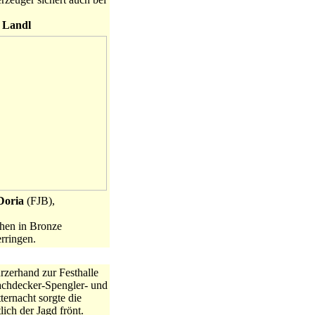
 Landl
Doria
(FJB),
hen in Bronze
rringen.
zerhand zur Festhalle
achdecker-Spengler- und
ternacht sorgte die
lich der Jagd frönt.