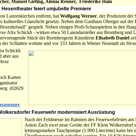
cher, Manuel Giefing, Aloisia Renner, Friederike Hain
r Hexentheater feiert umjubelte Premiere
on Lanzenkirchen entfernt, hat
Wolfgang Werner
, der Produzent der 
es kulturelles Glanzlicht gesetzt. Neben dem Gasthaus Oberger auf d
Hexenkristall" gespielt. Neben einigen Profi-Schauspielern in den Haup
exe Afra Schickh - wirken etwa 50 Laiendarsteller aus Bromberg und
 hervorragende Stück der Bormbergerin Künstlerin
Elisabeth Daniel
zei
 in der Schlatten wohnte und vor 333 Jahren in Wiener Neustadt als Hexe
fra Schickh
d aber aus
 Hexe
noch Karten
rganisator
berg (02629
nsommer
n Wolkersdorfer Feuerwehr modernisiert Ausrüstung
Nach der Feldmesse im Rahmen des Feuerwehrfestes am S
Anton Zach zwei neue Geräte der FF Klein Wolkersdorf s
leistungsstarken Tauchpumpe (1.900 Liter/min) kann bei 
Überflutungen rasch geholfen werden. Ein 10 KW-Stromer