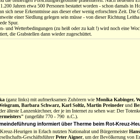
und die bisherigen Forschungsergebnisse präsentieren. Nach neuesten Er
 1.200 Jahren etwa 500 Personen bestattet worden - schon damals in H
n sich neue Erkenntnisse aus dieser eher wenig erforschten Zeit. Die G
htweite einer Siedlung gelegen sein müsse - von dieser Richtung Leitha
 jede Spur.
- und Wetterbedingungen (zu heiß oder zu kalt !) wird noch eine Woc
rt, die Grabstellen dann wieder zugeschüttet.
ka
(ganz links) mit aufmerksamen Zuhörern wie
Monika Kabinger, W
eisgram, Barbara Schwarz, Karl Soltiz, Martin Preineder
und
Be
er älteste Lanzenkirchner, der je im Internet zu sehen war: Der Toten
rmeisters"
(ungefähr 770 - 790 n.C.).
Gemeindeführung informiert über Therme beim Rot-Kreuz-He
Kreuz-Heurigen in Erlach nutzten Nationalrat und Bürgermeister
Hans
ellschafts-Geschäftsführer
Peter Aigner
, um der Bevölkerung von 