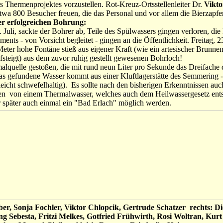
es Thermenprojektes vorzustellen. Rot-Kreuz-Ortsstellenleiter Dr.
Vikto
twa 800 Besucher freuen, die das Personal und vor allem die Bierzapfer
er erfolgreichen Bohrung:
Juli, sackte der Bohrer ab, Teile des Spülwassers gingen verloren, d
ments - von Vorsicht begleitet - gingen an die Öffentlichkeit. Freitag, 
Meter hohe Fontäne stieß aus eigener Kraft (wie ein artesischer Brunne
ufsteigt) aus dem zuvor ruhig gestellt gewesenen Bohrloch!
lquelle gestoßen, die mit rund neun Liter pro Sekunde das Dreifache 
Das gefundene Wasser kommt aus einer Kluftlagerstätte des Semmering 
 (leicht schwefelhaltig). Es sollte nach den bisherigen Erkenntnissen auc
n von einem Thermalwasser, welches auch dem Heilwassergesetz ents
r später auch einmal ein "Bad Erlach" möglich werden.
er,
Sonja Fochler, Viktor Chlopcik, Gertrude Schatzer rechts: 
g Sebesta, Fritzi Melkes, Gotfried Frühwirth, Rosi Woltran, Kurt