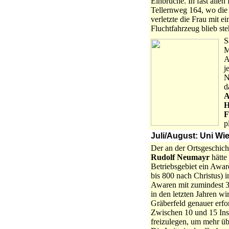
Einbrüche. In fast alle
Tellernweg 164, wo die
verletzte die Frau mit e
Fluchtfahrzeug blieb st
S
M
A
j
N
d
A
H
F
p
Juli/August: Uni Wi
Der an der Ortsgeschich
Rudolf Neumayr
hätte
Betriebsgebiet ein Awar
bis 800 nach Christus) 
Awaren mit zumindest 3
in den letzten Jahren w
Gräberfeld genauer erfo
Zwischen 10 und 15 Inst
freizulegen, um mehr üb