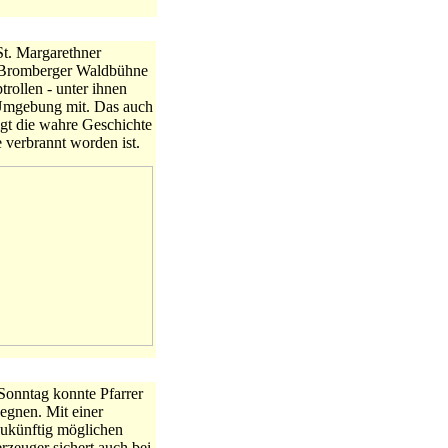
St. Margarethner
er Bromberger Waldbühne
trollen - unter ihnen
 Umgebung mit. Das auch
gt die wahre Geschichte
 verbrannt worden ist.
onntag konnte Pfarrer
egnen. Mit einer
zukünftig möglichen
zeuger sichert auch bei