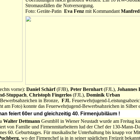
Stromausfällen die Notversorgung.
Foto: Geräte-Patin
Eva Fenz
mit Kommandant
Manfred
echts vorne):
Daniel Schärf
(FJB),
Peter Bernhart
(FJL),
Johannes 
nd-Stuppach
,
Christoph Fingerlos
(FJL),
Dominik Urban
-Bewerbsabzeichen in Bronze,
FJL
Feuerwehrjugend-Leistungsabzeic
ht am Foto) konnte das Feuerwehrjugend-Bewerbsabzeichen in Silber e
man feiert 60er und gleichzeitig 40. Firmenjubiläum !
ma
Walter Dettmann
GesmbH in Wiener Neustadt wurde am Freitag kur
siert von Familie und Firmenmitarbeitern lud der Chef der 130-Mann-D
eines 60. Geburtstages. Für musikalische Unterhaltung bis knapp vor Mit
 Puchberg
, wo der Firmenchef ja in in seiner spärlichen Freizeit bekannt