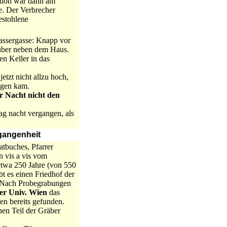
ation war dann am
e. Der Verbrecher
estohlene
assergasse: Knapp vor
äuber neben dem Haus.
n Keller in das
etzt nicht allzu hoch,
ngen kam.
r Nacht nicht den
ag nacht vergangen, als
gangenheit
atbuches, Pfarrer
n vis a vis vom
etwa 250 Jahre (von 550
t es einen Friedhof der
. Nach Probegrabungen
der Univ. Wien
das
en bereits gefunden.
nen Teil der Gräber