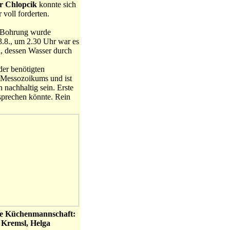
r Chlopcik
konnte sich
 voll forderten.
ie Bohrung wurde
23.8., um 2.30 Uhr war es
n, dessen Wasser durch
der benötigten
-Messozoikums und ist
h nachhaltig sein. Erste
prechen könnte. Rein
Die Küchenmannschaft:
 Kremsl, Helga