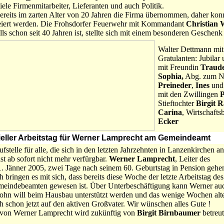
ele Firmenmitarbeiter, Lieferanten und auch Politik.
bereits im zarten Alter von 20 Jahren die Firma übernommen, daher konn
eiert werden. Die Frohsdorfer Feuerwehr mit Kommandant
Christian 
s schon seit 40 Jahren ist, stellte sich mit einem besonderen Geschenk 
Walter Dettmann mit
Gratulanten: Jubilar
mit Freundin
Traude
Sophia,
Abg. zum Na
Preineder
,
Ines
un
mit den Zwillingen
P
Stieftochter
Birgit 
Carina
, Wirtschaf
Ecker
fizieller Arbeitstag für Werner Lamprecht am Gemeindeamt
ufstelle für alle, die sich in den letzten Jahrzehnten in Lanzenkirchen an
st ab sofort nicht mehr verfürgbar.
Werner Lamprecht
, Leiter des
 Jänner 2005, zwei Tage nach seinem 60. Geburtstag in Pension gehe
 bringen es mit sich, dass bereits diese Woche der letzte Arbeitstag des
eindebeamten gewesen ist. Über Unterbeschäftigung kann Werner au
 Sohn will beim Hausbau unterstützt werden und das wenige Wochen alt
ch schon jetzt auf den aktiven Großvater. Wir wünschen alles Gute !
 von Werner Lamprecht wird zukünftig von
Birgit Birnbaumer
betreut