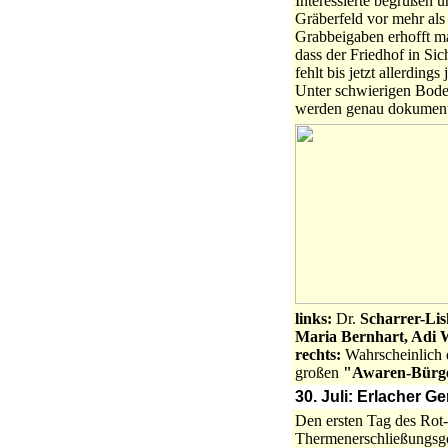
Interessierte begrüßen 
Gräberfeld vor mehr als
Grabbeigaben erhofft ma
dass der Friedhof in Sic
fehlt bis jetzt allerdings
Unter schwierigen Boden
werden genau dokumentie
links:
Dr.
Scharrer-Lis
Maria Bernhart, Adi W
rechts:
Wahrscheinlich d
großen
"Awaren-Bürge
30. Juli: Erlacher 
Den ersten Tag des Rot-
Thermenerschließungsges