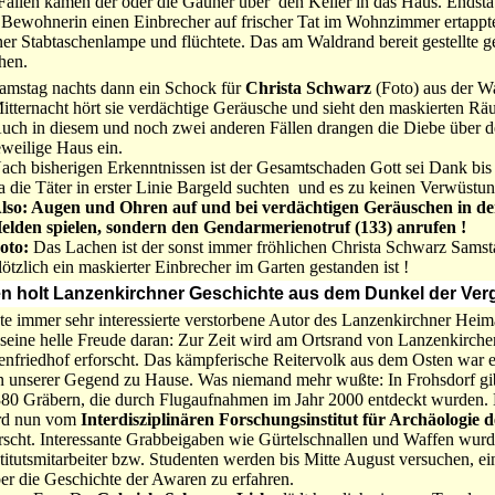
n Fällen kamen der oder die Gauner über den Keller in das Haus. Endst
 Bewohnerin einen Einbrecher auf frischer Tat im Wohnzimmer ertappt
iner Stabtaschenlampe und flüchtete. Das am Waldrand bereit gestellte g
ehen.
amstag nachts dann ein Schock für
Christa Schwarz
(Foto) aus der W
itternacht hört sie verdächtige Geräusche und sieht den maskierten R
uch in diesem und noch zwei anderen Fällen drangen die Diebe über de
eweilige Haus ein.
ach bisherigen Erkenntnissen ist der Gesamtschaden Gott sei Dank bis j
a die Täter in erster Linie Bargeld suchten und es zu keinen Verwüstu
lso: Augen und Ohren auf und bei verdächtigen Geräuschen in de
elden spielen, sondern den Gendarmerienotruf (133) anrufen !
oto:
Das Lachen ist der sonst immer fröhlichen Christa Schwarz Samst
lötzlich ein maskierter Einbrecher im Garten gestanden ist !
en holt Lanzenkirchner Geschichte aus dem Dunkel der Ver
te immer sehr interessierte verstorbene Autor des Lanzenkirchner Heim
 seine helle Freude daran: Zur Zeit wird am Ortsrand von Lanzenkirche
enfriedhof erforscht. Das kämpferische Reitervolk aus dem Osten war 
in unserer Gegend zu Hause. Was niemand mehr wußte: In Frohsdorf gib
80 Gräbern, die durch Flugaufnahmen im Jahr 2000 entdeckt wurden
ird nun vom
Interdisziplinären Forschungsinstitut für Archäologie 
rscht. Interessante Grabbeigaben wie Gürtelschnallen und Waffen wurd
itutsmitarbeiter bzw. Studenten werden bis Mitte August versuchen, ei
er die Geschichte der Awaren zu erfahren.