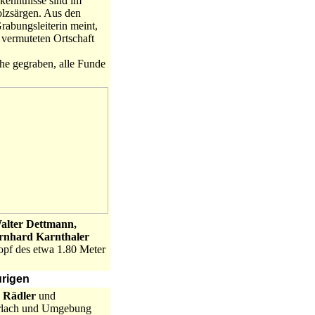
kenntnisse sind im
olzsärgen. Aus den
rabungsleiterin meint,
 vermuteten Ortschaft
he gegraben, alle Funde
alter Dettmann,
rnhard Karnthaler
kopf des etwa 1.80 Meter
urigen
 Rädler
und
Erlach und Umgebung