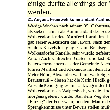
einige durfte allerdings der
werden.
21. August: Feuerwehrkommandant Manfred L
Wenige Wochen nach seinem 35. Geburtsta
als sieben Jahren als Kommandant der Feue
Wolkersdorf landete
Manfred Landl
im Ha
gab seiner
Alexandra
das Jawort.
Nach de
Schloss
Katzelsdorf
ging es zum Brautsegen
Wolkersdorfer Kapelle, sehr würdig gefeiert
Anton Zach zahlreichen Gästen und fast 5
Feuerwehrmännern aus der Gemeinde Nach
fuhren
Manfred und Alexandra mit dem Hub
Meter Höhe, Alexandra warf mit wackelige
Brautstrauß – diesen hat die Karin
Hladik
ge
Anschließend ging es im Tankwagen der 
Wolkersdorf
nach
Walpersbach
, wo die Hoc
morgens gefeiert wurde. Auf dem Weg dort
"Fürzug" der Feuerwehr, bei dem Manfred 
Sprengkenntnisse unter Beweis stellen muß