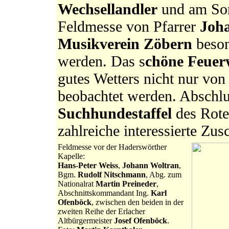
Wechsellandler
und am Son
Feldmesse von Pfarrer
Joha
Musikverein Zöbern
beson
werden. Das s
chöne Feuer
gutes Wetters nicht nur von
beobachtet werden. Abschl
Suchhundestaffel
des Rote
zahlreiche interessierte Zu
Feldmesse vor der Haderswörther
Kapelle:
Hans-Peter Weiss
,
Johann Woltran
,
Bgm.
Rudolf Nitschmann
, Abg. zum
Nationalrat
Martin Preineder
,
Abschnittskommandant Ing.
Karl
Ofenböck
, zwischen den beiden in der
zweiten Reihe der Erlacher
Altbürgermeister
Josef Ofenböck
.