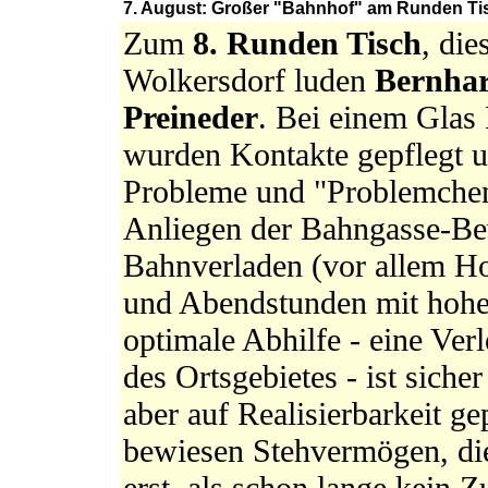
7. August: Großer "Bahnhof" am Runden Tis
Zum
8. Runden Tisch
, di
Wolkersdorf luden
Bernha
Preineder
. Bei einem Glas
wurden Kontakte gepflegt 
Probleme und "Problemchen"
Anliegen der Bahngasse-B
Bahnverladen (vor allem Ho
und Abendstunden mit hohe
optimale Abhilfe - eine Ver
des Ortsgebietes - ist sicher
aber auf Realisierbarkeit g
bewiesen Stehvermögen, die
erst, als schon lange kein Z