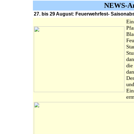
NEWS-Arc
27. bis 29 August: Feuerwehrfest- Saisonab
Ein
Pfa
Bla
Feu
Sta
Stu
dan
die
dan
De
und
Ein
erm