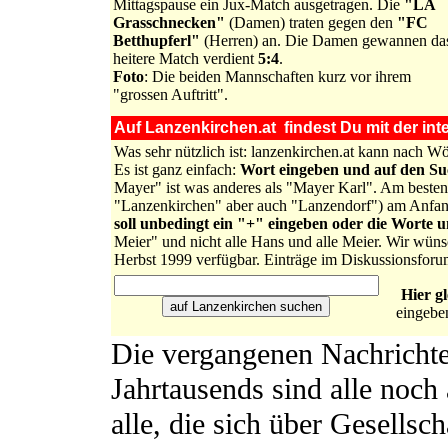
Mittagspause ein Jux-Match ausgetragen. Die
"LA
Grasschnecken"
(Damen) traten gegen den
"FC
Betthupferl"
(Herren) an. Die Damen gewannen da
heitere Match verdient
5:4
.
Foto
: Die beiden Mannschaften kurz vor ihrem
"grossen Auftritt".
Auf Lanzenkirchen.at findest Du mit der inte
Was sehr nützlich ist: lanzenkirchen.at kann nach 
Es ist ganz einfach:
Wort eingeben und auf den S
Mayer" ist was anderes als "Mayer Karl". Am besten 
"Lanzenkirchen" aber auch "Lanzendorf") am Anfa
soll unbedingt ein "+" eingeben oder die Worte 
Meier" und nicht alle Hans und alle Meier. Wir wüns
Herbst 1999 verfügbar. Einträge im Diskussionsforu
Hier g
eingebe
Die vergangenen Nachrichte
Jahrtausends sind alle noch 
alle, die sich über Gesellsch