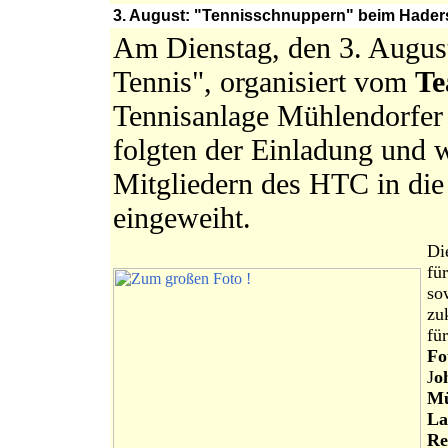
3. August: "Tennisschnuppern" beim Hadersw
Am Dienstag, den 3. August
Tennis", organisiert vom
Te
Tennisanlage Mühlendorfer 
folgten der Einladung und 
Mitgliedern des HTC in die
eingeweiht.
Di
fü
so
zu
fü
Fo
J
o
Mü
La
Re