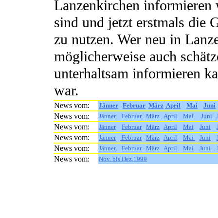
Lanzenkirchen informieren w
sind und jetzt erstmals die
zu nutzen. Wer neu in Lanze
möglicherweise auch schätze
unterhaltsam informieren ka
war.
News vom:
Jänner
Februar
März
April
Mai
Juni
News vom:
Jänner
Februar
März
April
Mai
Juni
News vom:
Jänner
Februar
März
April
Mai
Juni
News vom:
Jänner
Februar
März
April
Mai
Juni
News vom:
Jänner
Februar
März
April
Mai
Juni
News vom:
Nov. bis Dez.1999