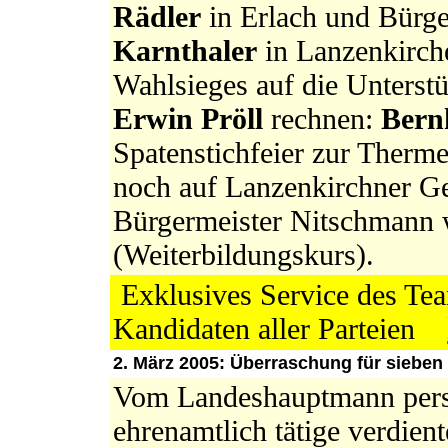
Rädler
in Erlach und Bürg
Karnthaler
in Lanzenkirch
Wahlsieges auf die Unterst
Erwin Pröll
rechnen:
Bern
Spatenstichfeier zur Therm
noch auf Lanzenkirchner G
Bürgermeister Nitschmann w
(Weiterbildungskurs).
Exklusives Service des Tea
Kandidaten aller Parteien
2. März 2005: Überraschung für sieben
Vom Landeshauptmann pers
ehrenamtlich tätige verdien