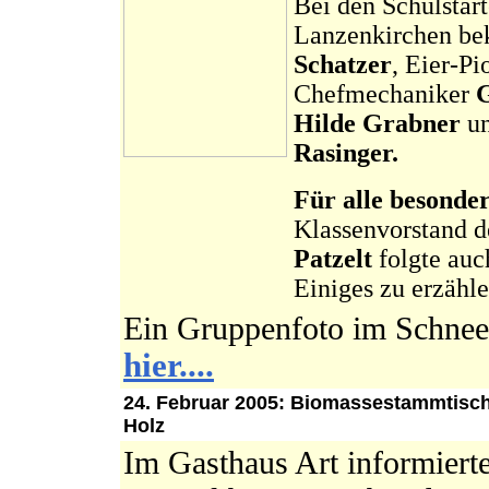
Bei den Schulstar
Lanzenkirchen be
Schatzer
, Eier-Pi
Chefmechaniker
Hilde Grabner
un
Rasinger.
Für alle besonde
Klassenvorstand d
Patzelt
folgte au
Einiges zu erzähle
Ein Gruppenfoto im Schnee
hier....
24. Februar 2005: Biomassestammtisch 
Holz
Im Gasthaus Art informiert