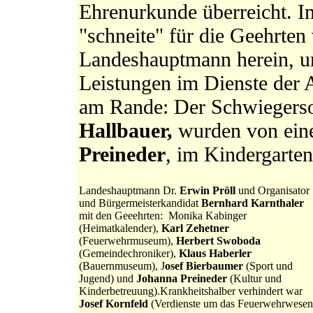
Ehrenurkunde überreicht. 
"schneite" für die Geehrten
Landeshauptmann herein, um
Leistungen im Dienste der 
am Rande: Der Schwiegers
Hallbauer,
wurden von eine
Preineder
, im Kindergarten
Landeshauptmann Dr.
Erwin Pröll
und Organisator
und Bürgermeisterkandidat
Bernhard Karnthaler
mit den Geeehrten: Monika Kabinger
(Heimatkalender),
Karl Zehetner
(Feuerwehrmuseum),
Herbert Swoboda
(Gemeindechroniker),
Klaus Haberler
(Bauernmuseum), J
osef Bierbaumer
(Sport und
Jugend) und
Johanna Preineder
(Kultur und
Kinderbetreuung).Krankheitshalber verhindert war
Josef Kornfeld
(Verdienste um das Feuerwehrwesen