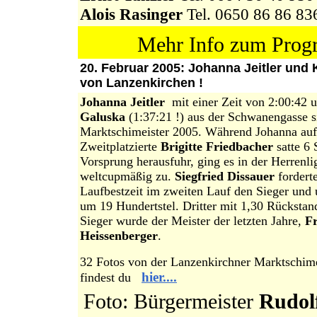
Alois Rasinger
Tel. 0650 86 86 83
Mehr Info zum Pro
20. Februar 2005: Johanna Jeitler und 
von Lanzenkirchen !
Johanna Jeitler
mit einer Zeit von 2:00:42 
Galuska
(1:37:21 !) aus der Schwanengasse s
Marktschimeister 2005. Während Johanna auf
Zweitplatzierte
Brigitte Friedbacher
satte 6
Vorsprung herausfuhr, ging es in der Herrenli
weltcupmäßig zu.
Siegfried Dissauer
fordert
Laufbestzeit im zweiten Lauf den Sieger und 
um 19 Hundertstel. Dritter mit 1,30 Rückstan
Sieger wurde der Meister der letzten Jahre,
F
Heissenberger
.
32 Fotos von der Lanzenkirchner Marktschime
hier....
findest du
Foto: Bürgermeister
Rudol