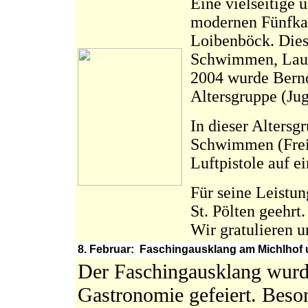
Eine vielseitige 
modernen Fünfkam
Loibenböck. Diese
Schwimmen, Laufe
2004 wurde Bernd 
Altersgruppe (Ju
In dieser Altersg
Schwimmen (Freis
Luftpistole auf e
Für seine Leistu
St. Pölten geehrt.
Wir gratulieren u
8. Februar: Faschingausklang am Michlhof 
Der Faschingausklang wurd
Gastronomie gefeiert. Bes