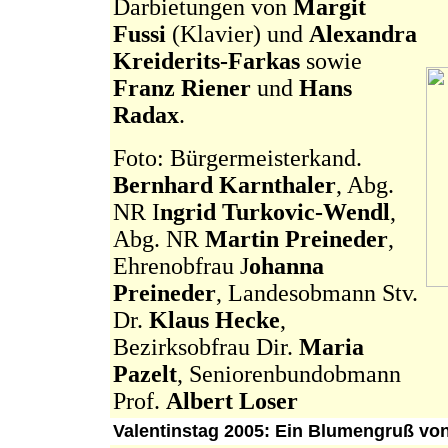
Darbietungen von
Margit
Fussi
(Klavier) und
Alexandra
Kreiderits-Farkas
sowie
Franz Riener
und
Hans
Radax
.
Foto: Bürgermeisterkand.
Bernhard Karnthaler
, Abg.
NR I
ngrid Turkovic-Wendl
,
Abg. NR
Martin Preineder
,
Ehrenobfrau J
ohanna
Preineder
, Landesobmann Stv.
Dr.
Klaus Hecke
,
Bezirksobfrau Dir.
Maria
Pazelt
, Seniorenbundobmann
Prof.
Albert Loser
Valentinstag 2005: Ein Blumengruß vo