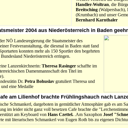
Handler-Woltran
, die Bürg
Breitsching
(Walpersbach),
(Krumbach) und unser Geme
Bernhard Karnthaler
aatsmeister 2004 aus Niederösterreich in Baden geehr
der NÖ Landesregierung die Staatsmeister des
iner Festveranstaltung, die diesmal in Baden statt fand
 Sportarten konnten mehr als 150 Sportler den begehrten
as Bundesland Niederösterreich erringen.
eine Lanzenkirchnerin:
Theresa Rasinger
schaffte im
sterreichischen Damenmannschaft den Titel im
e).
ndesrätin Dr.
Petra Bohuslav
gratuliert Theresa und
 und eine Medaille
Cafe am Lilienhof brachte Frühlingshauch nach Lanz
rische Schmankerl, dargeboten in gemütlicher Atmosphäre gab es am Sa
ung im leider nicht ganz voll besetzen Cafe brachte die "Lerchenstim
terstützt am Keyboard von
Hans Czettel.
.Am Saxophon
Josef "Schne
ierte mit literarischen Schmankerl von Eugen Roth bis zu eigenen Dicht