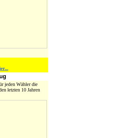
er...
nug
ür jeden Wähler die
den letzten 10 Jahren