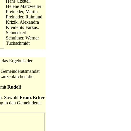
Hans Czettel,
Helene Märzweiler-
Preineder, Martin
Preineder, Raimund
Krizik, Alexandra
Kreiderits-Farkas,
Schneckerl
Schultner, Werner
Tuchschmidt
 das Ergebnis der
. Gemeinderatsmandat
 Lanzenkirchen die
 mit
Rudolf
en. Sowohl
Franz Ecker
ug in den Gemeinderat.