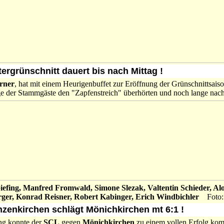
tergrünschnitt dauert bis nach Mittag !
rner
, hat mit einem Heurigenbuffet zur Eröffnung der Grünschnittsais
e der Stammgäste den "Zapfenstreich" überhörten und noch lange nach 
iefing, Manfred Fromwald, Simone Slezak, Valtentin Schieder, Alo
rger, Konrad Reisner, Robert Kabinger, Erich Windbichler
Foto
nzenkirchen schlägt Mönichkirchen mt 6:1 !
ung konnte der
SCL
gegen
Mönichkirchen
zu einem vollen Erfolg k