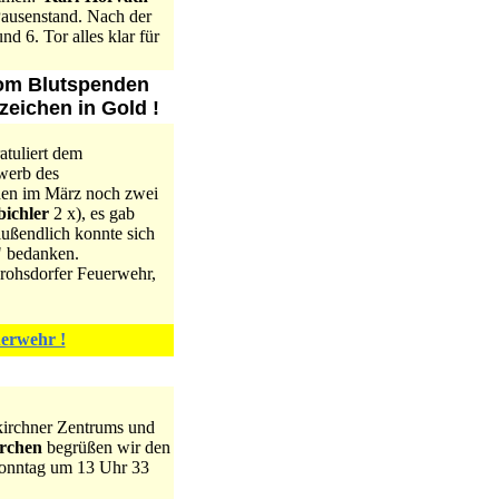
Pausenstand. Nach der
nd 6. Tor alles klar für
Vom Blutspenden
zeichen in Gold !
atuliert dem
werb des
den im März noch zwei
ichler
2 x), es gab
ußendlich konnte sich
" bedanken.
Frohsdorfer Feuerwehr,
uerwehr !
kirchner Zentrums und
rchen
begrüßen wir den
Sonntag um 13 Uhr 33