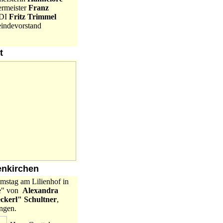
ermeister
Franz
 DI
Fritz Trimmel
indevorstand
t
enkirchen
mstag am Lilienhof in
me" von
Alexandra
ckerl" Schultner
,
ungen.