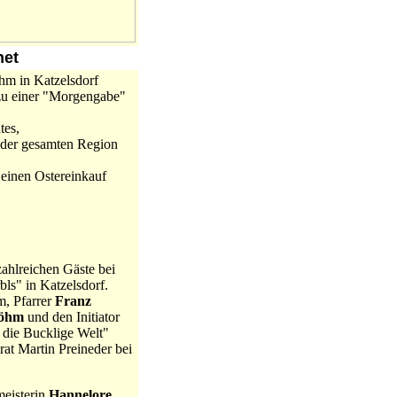
net
hm in Katzelsdorf
 zu einer "Morgengabe"
tes,
 der gesamten Region
r einen Ostereinkauf
ahlreichen Gäste bei
ls" in Katzelsdorf.
m, Pfarrer
Franz
Böhm
und den Initiator
 die Bucklige Welt"
t Martin Preineder bei
meisterin
Hannelore