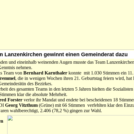
am Lanzenkirchen gewinnt einen Gemeinderat dazu
nden und eineinhalb weinenden Augen musste das Team Lanzenkirchen
Kenntnis nehmen.
s Team von
Bernhard Karnthaler
konnte mit 1.030 Stimmen ein 11
Tremmel
, die in wenigen Wochen ihren 21. Geburtstag feiern wird, hat
 Gemeinderätin des Bezirkes.
beit des gesamten Teams in den letzten 5 Jahren hielten die Sozialisten
Stimmen klar die absolute Mehrheit.
ed Forster
verlor ihr Mandat und endete bei bescheidenen 18 Stimm
 DI
Georg Vitzthum
(Grüne) mit 66 Stimmen verfehlten klar den Einz
aren wahlberechtigt, 2.406 (78,2 %) gingen zur Wahl.
en