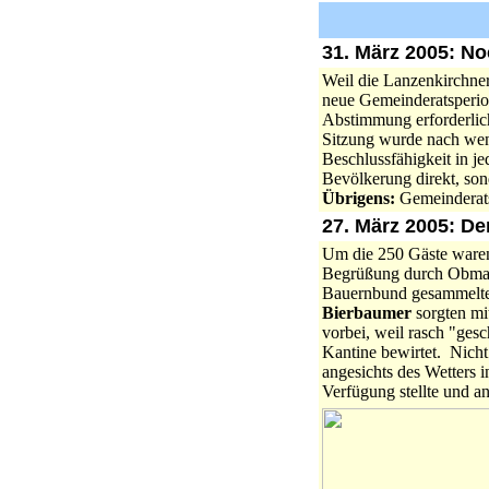
31. März 2005: No
Weil die Lanzenkirchne
neue Gemeinderatsperiod
Abstimmung erforderlic
Sitzung wurde nach weni
Beschlussfähigkeit in j
Bevölkerung direkt, so
Übrigens:
Gemeinderats
27. März 2005: De
Um die 250 Gäste waren
Begrüßung durch Obm
Bauernbund gesammelte
Bierbaumer
sorgten mit
vorbei, weil rasch "ges
Kantine bewirtet. Nicht
angesichts des Wetters 
Verfügung stellte und a