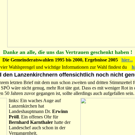
Danke an alle, die uns das Vertrauen geschenkt haben !
Die Gemeinderatswahlen 1995 bis 2000, Ergebnisse 2005
hier...
 vier Wahlsprengel und wichtige Informationen zur Wahl findest du
hi
 den Lanzenkirchnern offensichtlich noch nicht ge
rem letzten Brief mit dem nun schon zweiten und dritten Stimmzettel f
 SPÖ wäre nicht genug, mehr Rot täte gut. Dass es mit weniger Rot in 
den 50 Jahren zuvor gegangen ist, sollte allerdings auch aufgefallen sein.
links: Ein waches Auge auf
Lanzenkirchen hat
Landeshauptmann Dr.
Erwinn
Pröll
. Ein offenes Ohr für
Bernhard Karnthaler
hatte der
Landeschef auch schon in der
Vergangenheit.