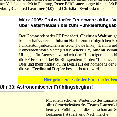
ner Veilchen mit 2:0 in Führung,
Peter Pölzlbauer
sorgte für den 3:0 
erbung
Gerhard Leuthner
(4.0) und
Christian Swoboda
mit dem 5. u
März 2005
: Frohsdorfer Feuerwehr aktiv - 
über Vaterfreuden bis zum Funkleistungsab
Der Kommandant der FF Frohsdorf,
Christian Woltran
gr
Mannschaftssprecher
Johann Haller
zum erfolgreichen Er
Funkleistungsabzeichens in Gold (Fotos links). Dann wur
Kameraden stolze Väter (
Peter Scherz
1 x,
Johann Windb
Übungen für Atemschutz und mit dem Hubsteiger und schl
die FF Frohsdorf bei 96 Blutspendern für den "Lebenssaft
Dies und mehr findest du im Detail auf der homepage der 
die von
Ferdinand Riegler
bestens betreut wird !
Hier geht´s zur Seite der Frohsdorfer Fe
 Uhr 33: Astronomischer Frühlingsbeginn !
Mit einem schönen Winterfoto des Lanzen
allen Gemeinderäten des
Teams Lanzenki
heurigen Frühling, der diesmal schon am 
begonnen hat (Tag- und Nachtgleiche).