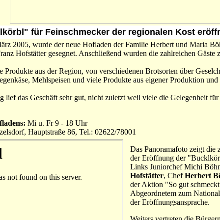
körbl" für Feinschmecker der regionalen Kost eröff
ärz 2005, wurde der neue Hofladen der Familie Herbert und Maria Bö
Franz Hofstätter gesegnet. Anschließend wurden die zahlreichen Gäste
le Produkte aus der Region, von verschiedenen Brotsorten über Geselch
iegenkäse, Mehlspeisen und viele Produkte aus eigener Produktion und
 lief das Geschäft sehr gut, nicht zuletzt weil viele die Gelegenheit fü
fladens:
Mi u. Fr 9 - 18 Uhr
zelsdorf, Hauptstraße 86, Tel.: 02622/78001
Das Panoramafoto zeigt die z
der Eröffnung der "Bucklkörb
Links Juniorchef Michi Böh
Hofstätter
, Chef
Herbert 
der Aktion "So gut schmeckt
Abgeordnetem zum Nationalra
der Eröffnungsansprache.
Weiters vertreten die Bürger