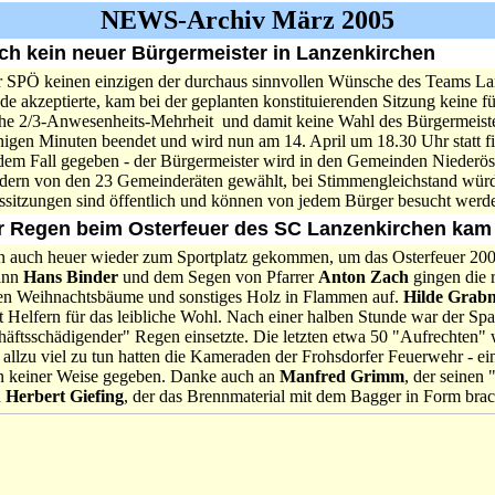
NEWS-Archiv März 2005
ch kein neuer Bürgermeister in Lanzenkirchen
r SPÖ keinen einzigen der durchaus sinnvollen Wünsche des Teams Lan
e akzeptierte, kam bei der geplanten konstituierenden Sitzung keine für
he 2/3-Anwesenheits-Mehrheit und damit keine Wahl des Bürgermeiste
gen Minuten beendet und wird nun am 14. April um 18.30 Uhr statt fi
edem Fall gegeben - der Bürgermeister wird in den Gemeinden Niederöst
ndern von den 23 Gemeinderäten gewählt, bei Stimmengleichstand würd
sitzungen sind öffentlich und können von jedem Bürger besucht werde
r Regen beim Osterfeuer des SC Lanzenkirchen kam 
 auch heuer wieder zum Sportplatz gekommen, um das Osterfeuer 2005
ann
Hans Binder
und dem Segen von Pfarrer
Anton Zach
gingen die
n Weihnachtsbäume und sonstiges Holz in Flammen auf.
Hilde Grab
 Helfern für das leibliche Wohl. Nach einer halben Stunde war der Spas
chäftsschädigender" Regen einsetzte. Die letzten etwa 50 "Aufrechten"
 allzu viel zu tun hatten die Kameraden der Frohsdorfer Feuerwehr - e
in keiner Weise gegeben. Danke auch an
Manfred Grimm
, der seinen
n
Herbert Giefing
, der das Brennmaterial mit dem Bagger in Form brac