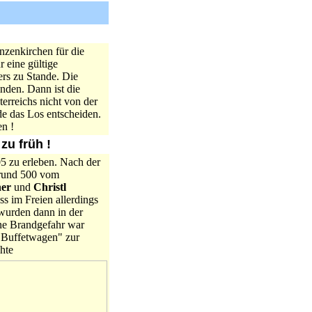
zenkirchen für die
 eine gültige
rs zu Stande. Die
nden. Dann ist die
erreichs nicht von der
e das Los entscheiden.
n !
zu früh !
 zu erleben. Nach der
 rund 500 vom
ner
und
Christl
s im Freien allerdings
 wurden dann in der
ine Brandgefahr war
 "Buffetwagen" zur
hte