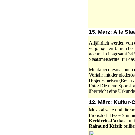
15. März: Alle St
Alljährlich werden von 
vergangenen Jahren bei e
geehrt. In insgesamt 34
Staatsmeistertitel für d
Mit dabei diesmal auch 
Vorjahr mit der niederö
Bogenschießen (Recurv
Foto: Die neue Sport-La
überreicht eine Urkunde
12. März: Kultur-
Musikalische und litera
Frohsdorf. Beste Stimm
Kreiderits-Farkas
, un
Raimund Krizik
brill