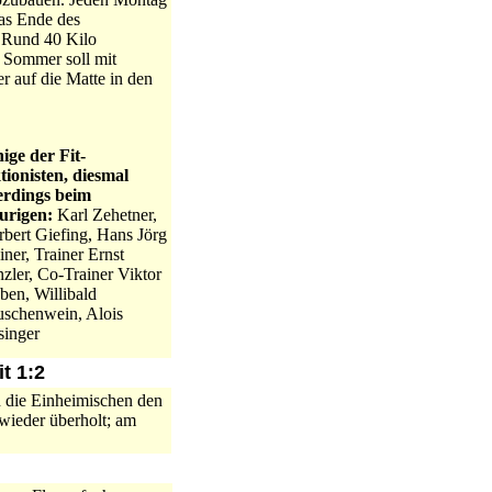
Das Ende des
: Rund 40 Kilo
m Sommer soll mit
r auf die Matte in den
ige der Fit-
tionisten, diesmal
lerdings beim
urigen:
Karl Zehetner,
bert Giefing, Hans Jörg
iner, Trainer Ernst
zler, Co-Trainer Viktor
ben, Willibald
uschenwein, Alois
singer
t 1:2
h die Einheimischen den
wieder überholt; am