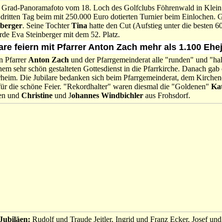
Grad-Panoramafoto vom 18. Loch des Golfclubs Föhrenwald in Klein
 dritten Tag beim mit 250.000 Euro dotierten Turnier beim Einlochen. 
berger
. Seine Tochter
Tina
hatte den Cut (Aufstieg unter die besten 60)
rde Eva Steinberger mit dem 52. Platz.
are feiern mit Pfarrer Anton Zach mehr als 1.100 Ehe
n Pfarrer
Anton Zach
und der Pfarrgemeinderat alle "runden" und "ha
nem sehr schön gestalteten Gottesdienst in die Pfarrkirche. Danach gab 
heim. Die Jubilare bedanken sich beim Pfarrgemeinderat, dem Kirchen
für die schöne Feier. "Rekordhalter" waren diesmal die "Goldenen"
Ka
en und
Christine
und J
ohannes Windbichler
aus Frohsdorf.
Jubiläen:
Rudolf und Traude Jeitler, Ingrid und Franz Ecker, Josef un