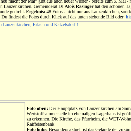
eu macht der Mai" gibt aus auch heuer wieder - bereits zum 5. Mal -
n Lanzenkirchen. Gemeinderat DI
Alois Rasinger
hat den schönen Tag
unde gedreht.
Ergebnis:
48 Fotos - nicht nur aus Lanzenkirchen, sond
 Du findest die Fotos durch Klick auf das unten stehende Bild oder
hie
Foto oben:
Der Hauptplatz von Lanzenkirchen am Sams
Wertstoffsammelstelle im ehemaligen Lagerhaus ist geöff
zu erkennen. Die Kirche, das Pfarrheim, die WET-Woh
Raiffeisenbank.
Foto links:
Besonders aktuell ist das Gelände der zukün