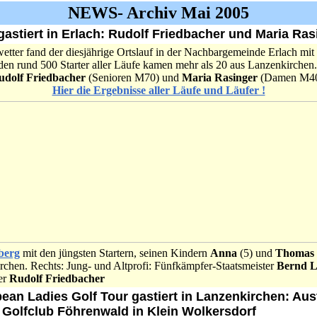
NEWS- Archiv Mai 2005
gastiert in Erlach: Rudolf Friedbacher und Maria Ras
ter fand der diesjährige Ortslauf in der Nachbargemeinde Erlach mit
 den rund 500 Starter aller Läufe kamen mehr als 20 aus Lanzenkirche
udolf Friedbacher
(Senioren M70) und
Maria Rasinger
(Damen M40
Hier die Ergebnisse aller Läufe und Läufer !
berg
mit den jüngsten Startern, seinen Kindern
Anna
(5) und
Thomas
irchen. Rechts: Jung- und Altprofi: Fünfkämpfer-Staatsmeister
Bernd L
er
Rudolf Friedbacher
pean Ladies Golf Tour gastiert in Lanzenkirchen: Aus
 Golfclub Föhrenwald in Klein Wolkersdorf