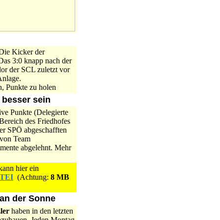
Die Kicker der
 Das 3:0 knapp nach der
or der SCL zuletzt vor
Anlage.
n, Punkte zu holen
 besser sein
ve Punkte (Delegierte
Bereich des Friedhofes
der SPÖ abgeschafften
n von Team
umente abgelehnt. Mehr
kann hier ein
TEI
(Achtung:
8 MB
r an der Sonne
ler
haben in den letzten
 abzubauen. Jeden Montag