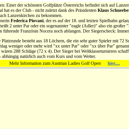
en: Einer der schönsten Golfplätze Österreichs befindet sich auf Lanze
 hat es der Club - nicht zuletzt dank des Präsidenten
Klaus Schneebe
nach Lanzenkirchen zu bekommen.
enerin
Federica Piovani
, der es auf der 18. und letzten Spielbahn gela
heißt 2 unter Par oder ein sogenannter "eagle (Adler)" also ein großer
een führende Französin Nocera noch abfangen. Der Siegerscheck: Imme
 Platzrunde besteht aus 18 Löchern, die ein sehr guter Spieler mit 72
Schlag weniger oder mehr wird "xx unter Par" oder "xx über Par" genann
r wären 288 Schläge (72 x 4). Der Sieger bei Weltklasseturnieren schaff
 - abhängig natürlich auch vom Kurs und vom Wetter.
Mehr Information zum Austrian Ladies Golf Open
hier....