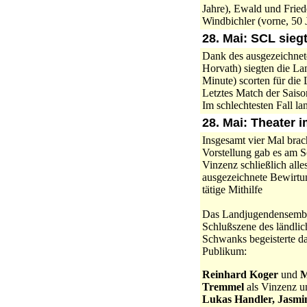
Jahre), Ewald und Fried
Windbichler (vorne, 50
28. Mai: SCL sieg
Dank des ausgezeichne
Horvath) siegten die La
Minute) scorten für die
Letztes Match der Sais
Im schlechtesten Fall la
28. Mai: Theater
Insgesamt vier Mal brac
Vorstellung gab es am S
Vinzenz schließlich alle
ausgezeichnete Bewirtun
tätige Mithilfe
Das Landjugendensembl
Schlußszene des ländli
Schwanks begeisterte d
Publikum:
Reinhard Koger
und
M
Tremmel
als Vinzenz u
Lukas Handler, Jasmin