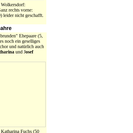
 Wolkersdorf:
Ganz rechts vorne:
 leider nicht geschafft.
jahre
lbrunden" Ehepaare (5,
es noch ein geselliges
chor und natürlich auch
tharina
und J
osef
d Katharina Fuchs (50