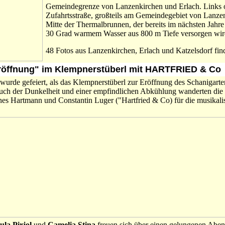
Gemeindegrenze von Lanzenkirchen und Erlach. Links 
Zufahrtsstraße, großteils am Gemeindegebiet von Lanzen
Mitte der Thermalbrunnen, der bereits im nächsten Jahre
30 Grad warmem Wasser aus 800 m Tiefe versorgen wir
48 Fotos aus Lanzenkirchen, Erlach und Katzelsdorf f
eröffnung" im Klempnerstüberl mit HARTFRIED & Co
urde gefeiert, als das Klempnerstüberl zur Eröffnung des Schanigart
uch der Dunkelheit und einer empfindlichen Abkühlung wanderten die 
es Hartmann und Constantin Luger ("Hartfried & Co) für die musikali
ula Pirjol
und
Camelia Stina
freuen sich über einen gelungenen Abe