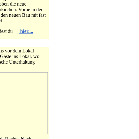
oben die neue
kirchen. Vorne in der
 den neuen Bau mit fast
d.
indest du
hier....
ens vor dem Lokal
Gäste ins Lokal, wo
sche Unterhaltung
nd. Rechts: Nach