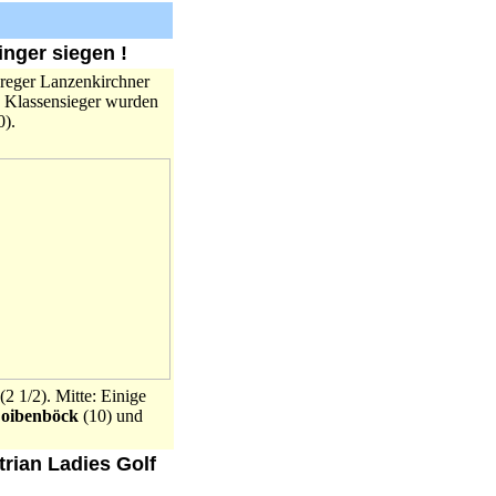
inger siegen !
 reger Lanzenkirchner
n. Klassensieger wurden
).
(2 1/2). Mitte: Einige
oibenböck
(10) und
trian Ladies Golf