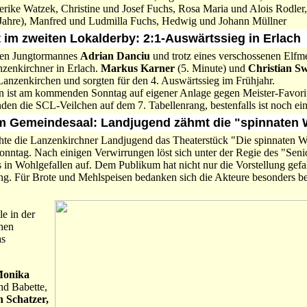
erike Watzek, Christine und Josef Fuchs, Rosa Maria und Alois Rodler
 Jahre), Manfred und Ludmilla Fuchs, Hedwig und Johann Müllner
t im zweiten Lokalderby: 2:1-Auswärtssieg in Erlach
ten Jungtormannes
Adrian Danciu
und trotz eines verschossenen Elfm
nzenkirchner in Erlach.
Markus Karner
(5. Minute) und
Christian S
 Lanzenkirchen und sorgten für den 4. Auswärtssieg im Frühjahr.
on ist am kommenden Sonntag auf eigener Anlage gegen Meister-Favor
nden die SCL-Veilchen auf dem 7. Tabellenrang, bestenfalls ist noch ein
 im Gemeindesaal: Landjugend zähmt die "spinnaten 
hte die Lanzenkirchner Landjugend das Theaterstück "Die spinnaten Wei
onntag. Nach einigen Verwirrungen löst sich unter der Regie des "Sen
s in Wohlgefallen auf. Dem Publikum hat nicht nur die Vorstellung gefa
g. Für Brote und Mehlspeisen bedanken sich die Akteure besonders bei 
e in der
chen
as
onika
nd Babette,
 Schatzer,