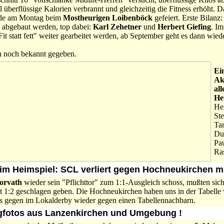
 überflüssige Kalorien verbrannt und gleichzeitig die Fitness erhöht. 
de am Montag beim
Mostheurigen Loibenböck
gefeiert. Erste Bilanz
abgebaut werden, top dabei:
Karl Zehetner
und
Herbert Giefing
. I
t statt fett" weiter gearbeitet werden, ab September geht es dann wiede
 noch bekannt gegeben.
Ein
Ak
al
He
Her
Ste
Tan
Du
Pa
Ra
 im Heimspiel: SCL verliert gegen Hochneukirchen mi
orvath
wieder sein "Pflichttor" zum 1:1-Ausgleich schoss, mußten sic
 1:2 geschlagen geben. Die Hochneukirchen haben uns in der Tabelle 
ts gegen im Lokalderby wieder gegen einen Tabellennachbarn.
ugfotos aus Lanzenkirchen und Umgebung !