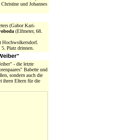
, Christine und Johannes
eters (Gabor Kari-
woboda
(Elfmeter, 68.
it Hochwolkersdorf.
 5. Platz drinnen.
Weiber"
ber" - die letzte
iorenpaares" Babette und
llen, sondern auch die
ihren Eltern für die