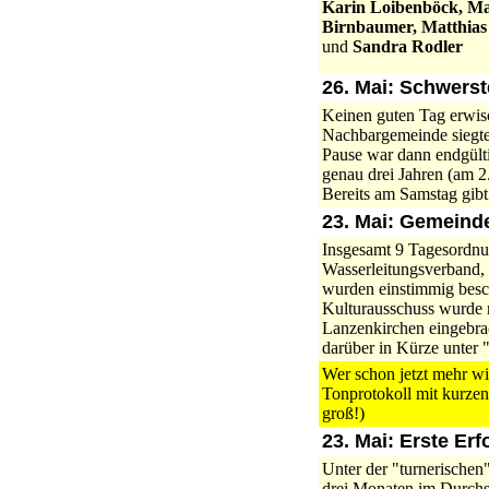
Karin Loibenböck, Ma
Birnbaumer, Matthias
und
Sandra Rodler
26. Mai: Schwerst
Keinen guten Tag erwis
Nachbargemeinde siegten
Pause war dann endgülti
genau drei Jahren (am 2
Bereits am Samstag gibt
23. Mai: Gemeind
Insgesamt 9 Tagesordnu
Wasserleitungsverband,
wurden einstimmig besch
Kulturausschuss wurde 
Lanzenkirchen eingebra
darüber in Kürze unter "
Wer schon jetzt mehr wi
Tonprotokoll mit kur
groß!)
23. Mai: Erste Erf
Unter der "turnerische
drei Monaten im Durchsc