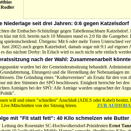
tthias
 Rodler
e Niederlage seit drei Jahren: 0:6 gegen Katzelsdorf
chten die Embacher-Schützlinge gegen Tabellennachbarn Katzelsdorf. 
 klar mit 6:0, bereits nach 10 Minuten stand es 2:0 für die Gastgeber.
g spielentscheidend. Übrigens: Mit 6 oder mehr Toren Unterschied verl
. Juni 2002) auch gegen Katzelsdorf, damals sogar mit 9:1 auf eigener 
 es das nächste Derby: In Erlach wird es auch nicht sehr einfach werde
eratssitzung nach der Wahl: Zusammenarbeit könnte
ngspunkte wurden bei der Gemeinderatssitzung behandelt. Administrati
 Grundabtretung, Ehrungen) und die Herstellung der Nebenanlagen im 
lossen. Die Gründung eines "Kulturvereines" als Ersatz für den von 
nur mit den Stimmen der SPÖ beschlossen. Einigkeit herrschte bei de
chten Anträgen bei der SPÖ: Alle Anträge wurden ungeachtet der Arg
Politik".
ssen will und einen "schnellen" Anschluß (ADLS oder Kabel) besitzt, 
zen Live-Mitschnitten von der Sitzung hören.
ZUR AUDIODA
olge mit "Fit statt fett": 40 Kilo schmelzen wie Butte
n" Leitung des Rosentaler SC-Hochwolkersdorf-Präsidenten
Ernst Tanz
hnitt 10 "vollschlanke Midlife-Herren" versucht, überflüssige Kilos