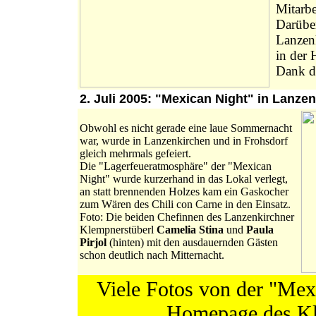
Mitarb
Darüber
Lanzen
in der 
Dank d
2. Juli 2005: "Mexican Night" in Lanz
Obwohl es nicht gerade eine laue Sommernacht
war, wurde in Lanzenkirchen und in Frohsdorf
gleich mehrmals gefeiert.
Die "Lagerfeueratmosphäre" der "Mexican
Night" wurde kurzerhand in das Lokal verlegt,
an statt brennenden Holzes kam ein Gaskocher
zum Wären des Chili con Carne in den Einsatz.
Foto: Die beiden Chefinnen des Lanzenkirchner
Klempnerstüberl
Camelia Stina
und
Paula
Pirjol
(hinten) mit den ausdauernden Gästen
schon deutlich nach Mitternacht.
Viele Fotos von der "Mexi
Homepage des K