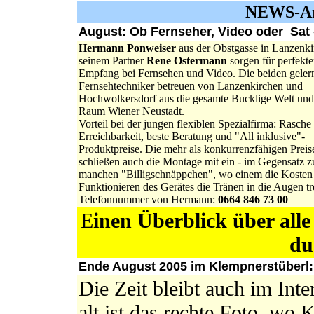
NEWS-Arc
August: Ob Fernseher, Video oder Sat -
Hermann Ponweiser
aus der Obstgasse in Lanzenki
seinem Partner
Rene Ostermann
sorgen für perfekt
Empfang bei Fernsehen und Video. Die beiden geler
Fernsehtechniker betreuen von Lanzenkirchen und
Hochwolkersdorf aus die gesamte Bucklige Welt und
Raum Wiener Neustadt.
Vorteil bei der jungen flexiblen Spezialfirma: Rasche
Erreichbarkeit, beste Beratung und "All inklusive"-
Produktpreise. Die mehr als konkurrenzfähigen Preis
schließen auch die Montage mit ein - im Gegensatz z
manchen "Billigschnäppchen", wo einem die Kosten
Funktionieren des Gerätes die Tränen in die Augen tr
Telefonnummer von Hermann:
0664 846 73 00
E
inen Überblick über alle
Ende August 2005 im Klempnerstüberl:
Die Zeit bleibt auch im Inte
alt ist das rechte Foto, wo 