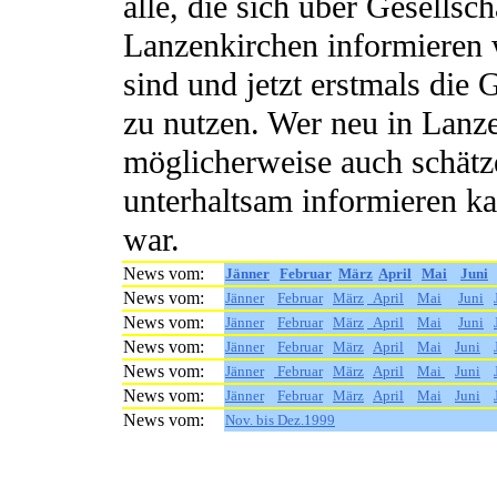
alle, die sich über Gesellsch
Lanzenkirchen informieren w
sind und jetzt erstmals die
zu nutzen. Wer neu in Lanze
möglicherweise auch schätze
unterhaltsam informieren ka
war.
News vom:
Jänner
Februar
März
April
Mai
Juni
News vom:
Jänner
Februar
März
April
Mai
Juni
News vom:
Jänner
Februar
März
April
Mai
Juni
News vom:
Jänner
Februar
März
April
Mai
Juni
News vom:
Jänner
Februar
März
April
Mai
Juni
News vom:
Jänner
Februar
März
April
Mai
Juni
News vom:
Nov. bis Dez.1999