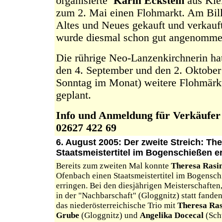
organisierte
Karin Eckstein
aus Klei
zum 2. Mai einen Flohmarkt. Am Bill
Altes und Neues gekauft und verkauf
wurde diesmal schon gut angenomme
Die rührige Neo-Lanzenkirchnerin hat
den 4. September und den 2. Oktober 
Sonntag im Monat) weitere Flohmärkt
geplant.
Info und Anmeldung für Verkäufer 
02627 422 69
6. August 2005: Der zweite Streich: T
Staatsmeistertitel im Bogenschießen er
Bereits zum zweiten Mal konnte
Theresa Rasi
Ofenbach einen Staatsmeistertitel im Bogensc
erringen. Bei den diesjährigen Meisterschaften
in der "Nachbarschaft" (Gloggnitz) statt fanden
das niederösterreichische Trio mit
Theresa Ra
Grube
(Gloggnitz) und
Angelika Docecal
(Sch