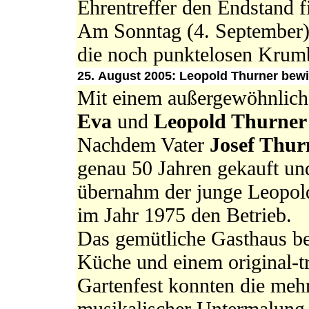
Ehrentreffer den Endstand f
Am Sonntag (4. September) 
die noch punktelosen Krum
25. August 2005: Leopold Thurner bewir
Mit einem außergewöhnliche
Eva
und
Leopold Thurne
Nachdem Vater
Josef Thu
genau 50 Jahren gekauft und
übernahm der junge Leopol
im Jahr 1975 den Betrieb.
Das gemütliche Gasthaus bes
Küche und einem original-t
Gartenfest konnten die mehr
musikalischer Untermalung