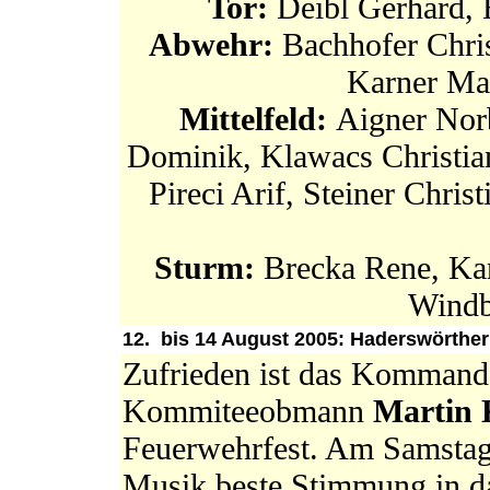
Tor:
Deibl Gerhard, 
Abwehr:
Bachhofer Chris
Karner Mar
Mittelfeld:
Aigner Nor
Dominik, Klawacs Christian
Pireci Arif, Steiner Chris
Sturm:
Brecka Rene, Ka
Windb
12. bis 14 August 2005: Haderswörther 
Zufrieden ist das Kommand
Kommiteeobmann
Martin 
Feuerwehrfest. Am Samstag 
Musik beste Stimmung in das