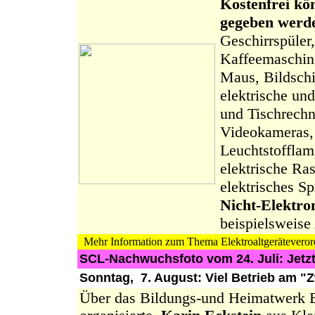
Kostenfrei kö
gegeben werd
Geschirrspüler
Kaffeemaschine
Maus, Bildschi
elektrische un
und Tischrechn
Videokameras, 
Leuchtstoffla
elektrische Ra
elektrisches Sp
Nicht-Elektro
beispielsweise 
Mehr Information zum Thema Elektroaltgeräteveror
SCL-Nachwuchsfoto vom 24. Jul
Sonntag, 7. August: Viel Betrieb am "
Über das Bildungs-und Heimatwerk 