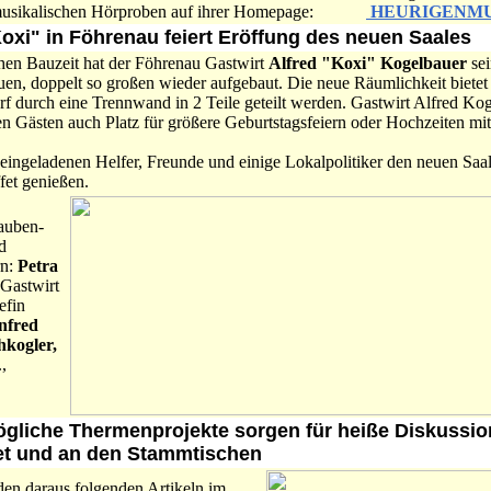
 musikalischen Hörproben auf ihrer Homepage:
HEURIGENMU
oxi" in Föhrenau feiert Eröffung des neuen Saales
hen Bauzeit hat der Föhrenau Gastwirt
Alfred "Koxi" Kogelbauer
sei
uen, doppelt so großen wieder aufgebaut. Die neue Räumlichkeit bietet
f durch eine Trennwand in 2 Teile geteilt werden. Gastwirt Alfred Koge
n Gästen auch Platz für größere Geburtstagsfeiern oder Hochzeiten mi
eingeladenen Helfer, Freunde und einige Lokalpolitiker den neuen Saa
et genießen.
auben-
d
rn:
Petra
Gastwirt
fin
nfred
hkogler,
,
ögliche Thermenprojekte sorgen für heiße Diskussio
net und an den Stammtischen
den daraus folgenden Artikeln im