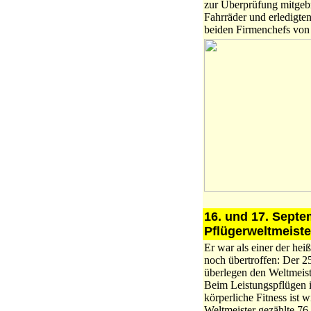
zur Überprüfung mitgebr
Fahrräder und erledigte
beiden Firmenchefs vo
16. und 17. Septe
Pflügerweltmeiste
Er war als einer der he
noch übertroffen: Der 2
überlegen den Weltmeist
Beim Leistungspflügen i
körperliche Fitness ist 
Weltmeister gezählte 76