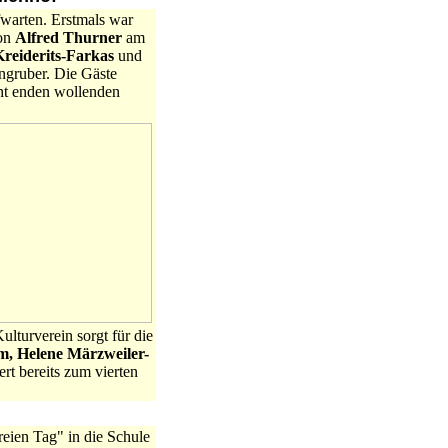
fwarten. Erstmals war
von
Alfred Thurner
am
reiderits-Farkas
und
engruber. Die Gäste
cht enden wollenden
ulturverein sorgt für die
m, Helene Märzweiler-
ert bereits zum vierten
reien Tag" in die Schule