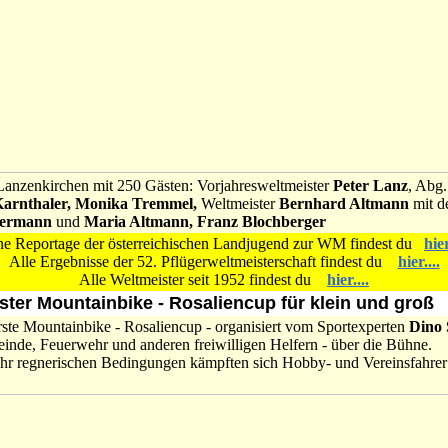
Lanzenkirchen mit 250 Gästen: Vorjahresweltmeister
Peter Lanz
, Abg
arnthaler, Monika Tremmel,
Weltmeister
Bernhard Altmann
mit d
Hermann
und
Maria Altmann, Franz Blochberger
ne Reportage der österreichischen Landjugend zur WM findest du
hier
Alle Ergebnisse der 52. Pflügerweltmeisterschaft findest du
hier....
Alle Weltmeister seit 1952 findest du
hier....
ster Mountainbike - Rosaliencup für klein und groß
ste Mountainbike - Rosaliencup - organisiert vom Sportexperten
Dino 
nde, Feuerwehr und anderen freiwilligen Helfern - über die Bühne.
ehr regnerischen Bedingungen kämpften sich Hobby- und Vereinsfahrer 