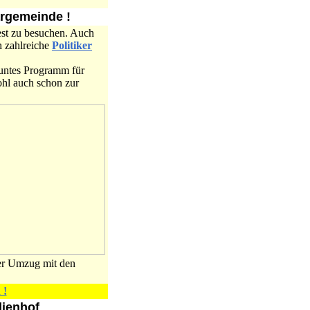
argemeinde !
est zu besuchen. Auch
h zahlreiche
Politiker
untes Programm für
ohl auch schon zur
der Umzug mit den
 !
lienhof