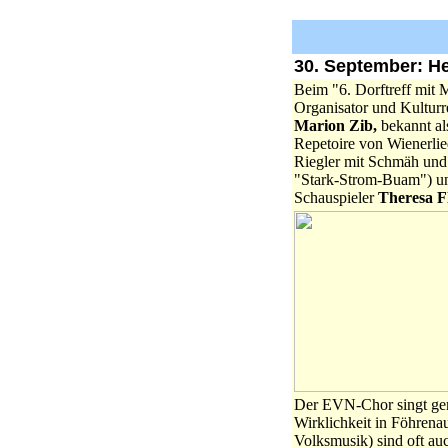
30. September: H
Beim "6. Dorftreff mit 
Organisator und Kulturr
Marion Zib,
bekannt al
Repetoire von Wienerlied
Riegler mit Schmäh und
"Stark-Strom-Buam") un
Schauspieler
Theresa F
Der EVN-Chor singt gem
Wirklichkeit in Föhrena
Volksmusik) sind oft a