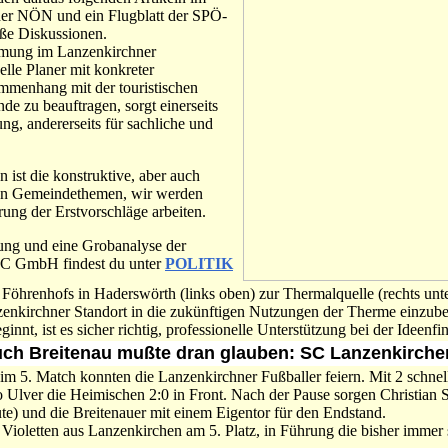
der NÖN und ein Flugblatt der SPÖ-
iße Diskussionen.
mmung im Lanzenkirchner
lle Planer mit konkreter
mmenhang mit der touristischen
e zu beauftragen, sorgt einerseits
ng, andererseits für sachliche und
ist die konstruktive, aber auch
llen Gemeindethemen, wir werden
rung der Erstvorschläge arbeiten.
ung und eine Grobanalyse der
C GmbH findest du unter
POLITIK
Föhrenhofs in Haderswörth (links oben) zur Thermalquelle (rechts unt
enkirchner Standort in die zukünftigen Nutzungen der Therme einzub
ginnt, ist es sicher richtig, professionelle Unterstützung bei der Ideenf
ch Breitenau mußte dran glauben: SC Lanzenkirchen
 im 5. Match konnten die Lanzenkirchner Fußballer feiern. Mit 2 schnel
 Ulver die Heimischen 2:0 in Front. Nach der Pause sorgen Christian
ute) und die Breitenauer mit einem Eigentor für den Endstand.
e Violetten aus Lanzenkirchen am 5. Platz, in Führung die bisher immer