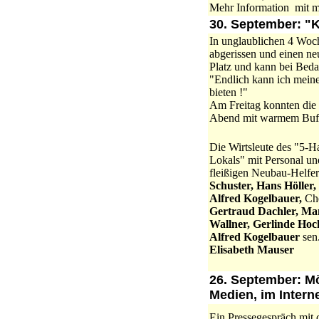
Mehr Information mit
30. September: "K
In unglaublichen 4 Woc
abgerissen und einen ne
Platz und kann bei Bedar
"Endlich kann ich meine
bieten !"
Am Freitag konnten die 
Abend mit warmem Buff
Die Wirtsleute des "5-H
Lokals" mit Personal un
fleißigen Neubau-Helfe
Schuster, Hans Höller,
Alfred Kogelbauer,
Che
Gertraud Dachler, Ma
Wallner, Gerlinde Hoc
Alfred Kogelbauer
sen.
Elisabeth Mauser
26. September: M
Medien, im Inter
Ein Pressegespräch mit 