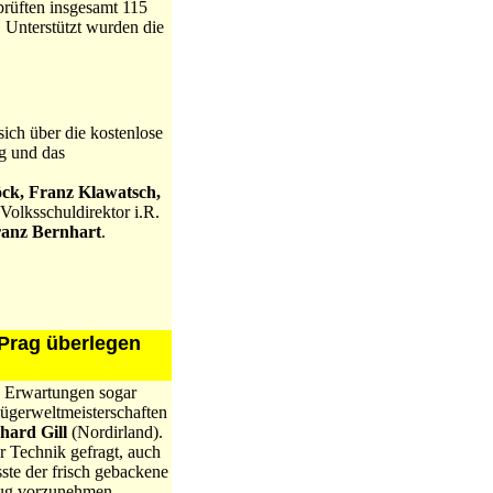
prüften insgesamt 115
. Unterstützt wurden die
sich über die kostenlose
g und das
ck, Franz Klawatsch,
Volksschuldirektor i.R.
ranz Bernhart
.
 Prag überlegen
e Erwartungen sogar
lügerweltmeisterschaften
hard Gill
(Nordirland).
r Technik gefragt, auch
ste der frisch gebackene
lug vorzunehmen.