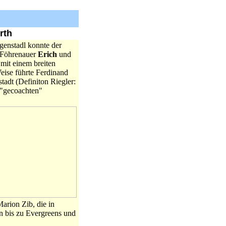
rth
genstadl konnte der
 Föhrenauer
Erich
und
mit einem breiten
Weise führte Ferdinand
dt (Definiton Riegler:
"gecoachten"
rion Zib, die in
n bis zu Evergreens und