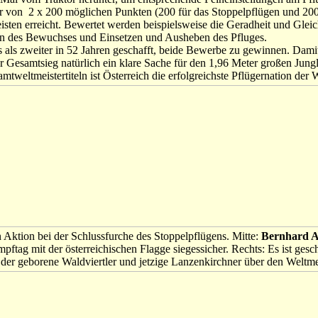
er von 2 x 200 möglichen Punkten (200 für das Stoppelpflügen und 200
isten erreicht. Bewertet werden beispielsweise die Geradheit und Glei
en des Bewuchses und Einsetzen und Ausheben des Pfluges.
 als zweiter in 52 Jahren geschafft, beide Bewerbe zu gewinnen. Dami
r Gesamtsieg natürlich ein klare Sache für den 1,96 Meter großen Jung
weltmeistertiteln ist Österreich die erfolgreichste Pflügernation der W
n Aktion bei der Schlussfurche des Stoppelpflügens. Mitte:
Bernhard 
ftag mit der österreichischen Flagge siegessicher. Rechts: Es ist gesch
der geborene Waldviertler und jetzige Lanzenkirchner über den Weltmei