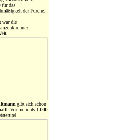
 für das
chmäßigkeit der Furche,
t war die
lanzenkirchner.
elt.
Altmann
gibt sich schon
afft: Vor mehr als 1.000
stertitel