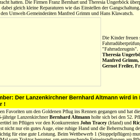
acht hatten. Die Firmen Franz Bernhart und Theresia Ungerböck über
n dabei gleich kleine Reparaturen wie das Einstellen der Gangschaltung
n den Umwelt-Gemeinderäten Manfred Grimm und Hans Klawatsch.
Die Kinder freuen 
Fahrradüberprüfun
"Fahrradzeugnis".
Theresia Ungerbö
Manfred Grimm,
Gernot Freiler, F
mber: Der Lanzenkirchner Bernhard Altmann wird in
r !
ißen Favoriten um den Goldenen Pflug ins Rennen gegangen und hat di
5-jährige Lanzenkirchner
Bernhard Altmann
holte sich bei den 52. Pf
ertitel im Pflügen vor den Konkurrenten
John Tracey
(Irland) und
Ric
st nicht nur ein gutes Auge, eine ruhige Hand und die Beherrschung de
wichtig für eine gute Leistung. Beim Wettbewerb 1 (Stoppelpflügen) mus
 Mal vom Traktor herunter, um entsprechende Feineinstellungen am Pf