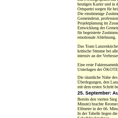
heutigen Kurier und in 
Ortspartei sorgen für he
Die einstimmige Zusti
Gemeinderat, professione
Projektplanung im Zusa
Entwicklung der Gemeind
für begeisterte Zustimmu
emotionale Ablehnung.
Das Team Lanzenkirchen 
kritische Stimme bei a
intensiv an der Verbesse
Eine erste Faktensamml
Unterlagen der ÖKOTE
Die räumliche Nähe des 
Überlegungen, den Lanz
mit dem ersten Schritt be
25. September: Au
Bereits den vierten Sieg
Minute) brachte Reomeo
Elfmeter in der 66. Min
In der Tabelle liegen di