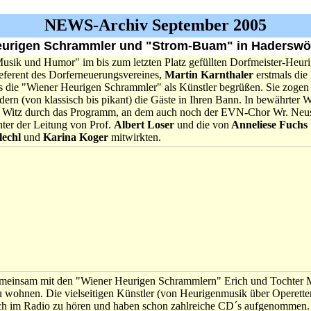
NEWS-Archiv September 2005
eurigen Schrammler und "Strom-Buam" in Haderswö
Musik und Humor" im bis zum letzten Platz gefüllten Dorfmeister-Heuri
eferent des Dorferneuerungsvereines,
Martin Karnthaler
erstmals die
s die "Wiener Heurigen Schrammler" als Künstler begrüßen. Sie zogen 
ern (von klassisch bis pikant) die Gäste in Ihren Bann. In bewährter 
 Witz durch das Programm, an dem auch noch der EVN-Chor Wr. Neusta
ter der Leitung von Prof.
Albert Loser
und die von
Anneliese Fuchs
lechl
und
Karina Koger
mitwirkten.
einsam mit den "Wiener Heurigen Schrammlern" Erich und Tochter Ma
u wohnen. Die vielseitigen Künstler (von Heurigenmusik über Operette
uch im Radio zu hören und haben schon zahlreiche CD´s aufgenommen.