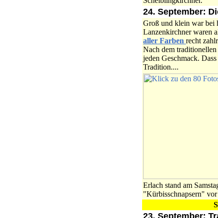
Scheiblingkirchner.
24. September: Di
Groß und klein war bei 
Lanzenkirchner waren a
aller Farben
recht zahlr
Nach dem traditionelle
jeden Geschmack. Dass d
Tradition....
Erlach stand am Samstag
"Kürbisschnapsern" vo
S
23. September: T