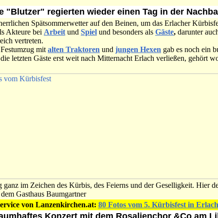
e "Blutzer" regierten wieder einen Tag in der Nachb
herrlichen Spätsommerwetter auf den Beinen, um das Erlacher Kürbisf
ls Akteure bei
Arbeit
und
Spiel
und besonders als
Gäste
,
darunter auc
eich vertreten.
n Festumzug mit
alten Traktoren
und
jungen Hexen
gab es noch ein b
ie letzten Gäste erst weit nach Mitternacht Erlach verließen, gehört w
 ganz im Zeichen des Kürbis, des Feierns und der Geselligkeit. Hier 
r dem Gasthaus Baumgartner
ervice von Lanzenkirchen.at:
80 Fotos vom 5. Kürbisfest in Erlach
raumhaftes Konzert mit dem Rosalienchor &Co am Li