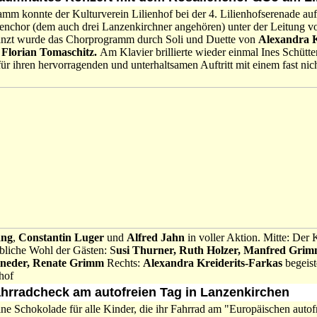
mm konnte der Kulturverein Lilienhof bei der 4. Lilienhofserenade au
ienchor (dem auch drei Lanzenkirchner angehören) unter der Leitung 
gänzt wurde das Chorprogramm durch Soli und Duette von
Alexandra K
n
Florian Tomaschitz.
Am Klavier brillierte wieder einmal Ines Schütt
ür ihren hervorragenden und unterhaltsamen Auftritt mit einem fast ni
ang
,
Constantin Luger
und
Alfred Jahn
in voller Aktion. Mitte: Der K
ibliche Wohl der Gästen: S
usi Thurner, Ruth Holzer, Manfred Grim
eineder, Renate Grimm
Rechts:
Alexandra Kreiderits-Farkas
begeist
hof
ahrradcheck am autofreien Tag in Lanzenkirchen
ne Schokolade für alle Kinder, die ihr Fahrrad am "Europäischen autof