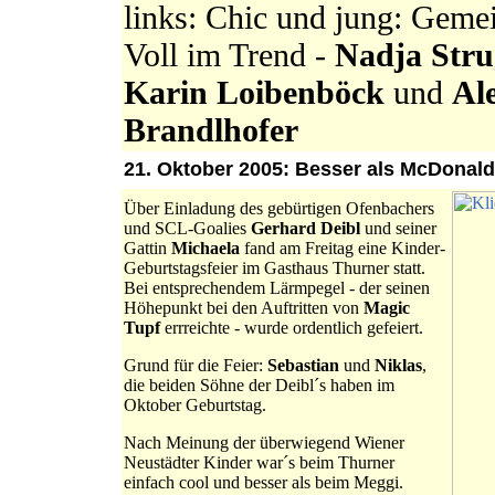
links: Chic und jung: Geme
Voll im Trend -
Nadja Stru
Karin Loibenböck
und
Al
Brandlhofer
21. Oktober 2005: Besser als McDonald
Über Einladung des gebürtigen Ofenbachers
und SCL-Goalies
Gerhard Deibl
und seiner
Gattin
Michaela
fand am Freitag eine Kinder-
Geburtstagsfeier im Gasthaus Thurner statt.
Bei entsprechendem Lärmpegel - der seinen
Höhepunkt bei den Auftritten von
Magic
Tupf
errreichte - wurde ordentlich gefeiert.
Grund für die Feier:
Sebastian
und
Niklas
,
die beiden Söhne der Deibl´s haben im
Oktober Geburtstag.
Nach Meinung der überwiegend Wiener
Neustädter Kinder war´s beim Thurner
einfach cool und besser als beim Meggi.