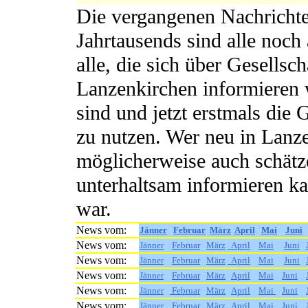
Die vergangenen Nachrichte
Jahrtausends sind alle noch 
alle, die sich über Gesellsch
Lanzenkirchen informieren w
sind und jetzt erstmals die
zu nutzen. Wer neu in Lanze
möglicherweise auch schätze
unterhaltsam informieren ka
war.
News vom:
Jänner
Februar
März
April
Mai
Juni
News vom:
Jänner
Februar
März
April
Mai
Juni
News vom:
Jänner
Februar
März
April
Mai
Juni
News vom:
Jänner
Februar
März
April
Mai
Juni
News vom:
Jänner
Februar
März
April
Mai
Juni
News vom:
Jänner
Februar
März
April
Mai
Juni