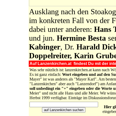
Ausklang nach den Stoakogl
im konkreten Fall von der F
dabei unter anderen:
Hans T
und jun.
Hermine Besta
sen
Kabinger
, Dr.
Harald Dic
Doppelreiter, Karin Grub
Auf Lanzenkirchen.at findest Du mit der inte
Was sehr nützlich ist: lanzenkirchen.at kann nach 
Es ist ganz einfach:
Wort eingeben und auf den S
Mayer" ist was anderes als "Mayer Karl". Am besten 
"Lanzenkirchen" aber auch "Lanzendorf") am Anfa
soll unbedingt ein "+" eingeben oder die Worte 
Meier" und nicht alle Hans und alle Meier. Wir wüns
Herbst 1999 verfügbar. Einträge im Diskussionsforu
Hier g
eingebe