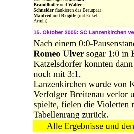
Brandlhofer
und
Walter
Schneider
flankieren das Brautpaar
Manfred
und
Brigitte
(mit Enkel
Armin)
15. Oktober 2005: SC Lanzenkirchen ver
Nach einem 0:0-Pausenstan
Romeo Ulver
sogar 1:0 in
Katzelsdorfer konnten dann
noch mit 3:1.
Lanzenkirchen wurde von Ka
Verfolger Breitenau verlor
spielte, fielen die Violetten
Tabellenrang zurück.
Alle Ergebnisse und de