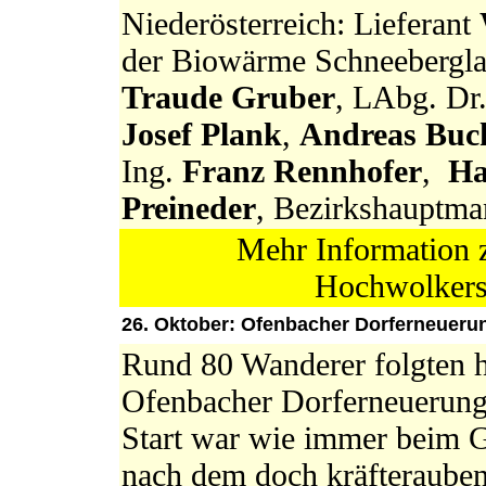
Niederösterreich: Lieferant
der Biowärme Schneebergl
Traude Gruber
, LAbg. Dr
Josef Plank
,
Andreas Buc
Ing.
Franz Rennhofer
,
Ha
Preineder
, Bezirkshauptma
Mehr Information
Hochwolkers
26. Oktober: Ofenbacher Dorferneueru
Rund 80 Wanderer folgten h
Ofenbacher Dorferneuerung 
Start war wie immer beim G
nach dem doch kräfteraube