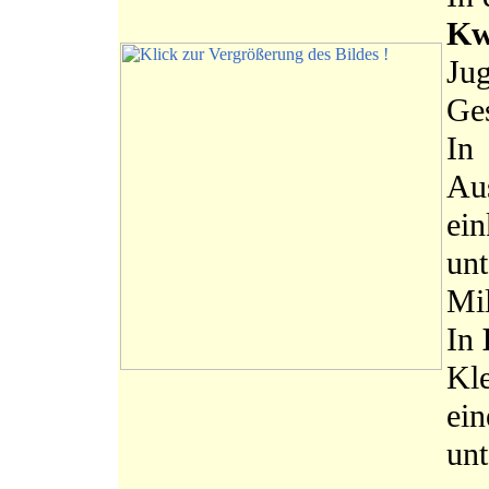
Kw
Jug
Ges
I
Au
ei
unt
Mil
In
Kl
ein
unt