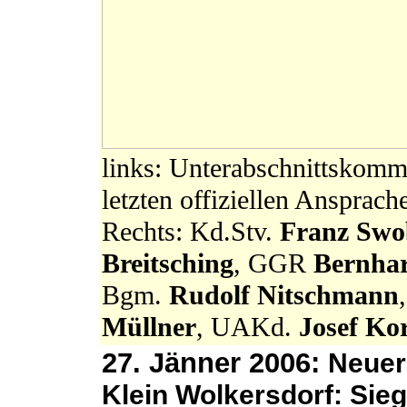
links: Unterabschnittskom
letzten offiziellen Ansprach
Rechts: Kd.Stv.
Franz Swo
Breitsching
, GGR
Bernhar
Bgm.
Rudolf Nitschmann
Müllner
, UAKd.
Josef Ko
27. Jänner 2006:
Neuer 
Klein Wolkersdorf: Sieg