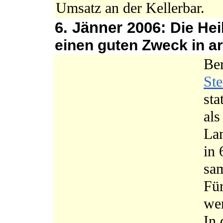
Umsatz an der Kellerbar.
6. Jänner 2006:
Die Hei
einen guten Zweck in 
Ber
Ste
sta
als
La
in
sa
Für
wer
In