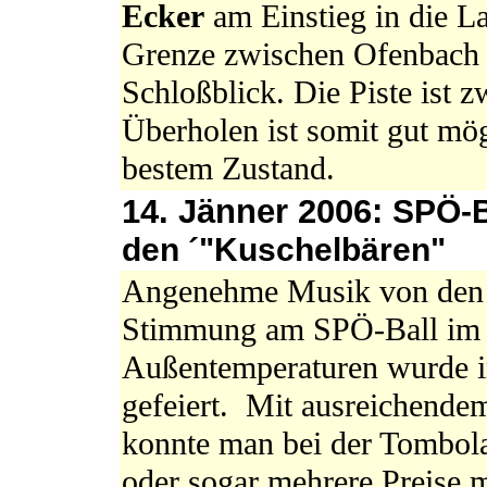
Ecker
am Einstieg in die L
Grenze zwischen Ofenbach 
Schloßblick. Die Piste ist z
Überholen ist somit gut mögl
bestem Zustand.
14. Jänner 2006:
SPÖ-B
den ´"Kuschelbären"
Angenehme Musik von den 
Stimmung am SPÖ-Ball im H
Außentemperaturen wurde im
gefeiert. Mit ausreichende
konnte man bei der Tombola
oder sogar mehrere Preise 