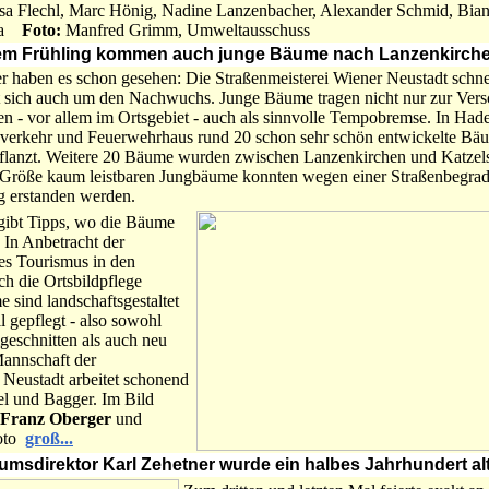
sa Flechl, Marc Hönig, Nadine Lanzenbacher, Alexander Schmid, Bian
aja
Foto:
Manfred Grimm, Umweltausschuss
 dem Frühling kommen auch junge Bäume nach Lanzenkirch
haben es schon gesehen: Die Straßenmeisterei Wiener Neustadt schneid
sich auch um den Nachwuchs. Junge Bäume tragen nicht nur zur Vers
ken - vor allem im Ortsgebiet - auch als sinnvolle Tempobremse. In Ha
sverkehr und Feuerwehrhaus rund 20 schon sehr schön entwickelte B
lanzt. Weitere 20 Bäume wurden zwischen Lanzenkirchen und Katzelsd
r Größe kaum leistbaren Jungbäume konnten wegen einer Straßenbegra
g erstanden werden.
ibt Tipps, wo die Bäume
 In Anbetracht der
es Tourismus in den
ch die Ortsbildpflege
 sind landschaftsgestaltet
l gepflegt - also sowohl
geschnitten als auch neu
Mannschaft der
 Neustadt arbeitet schonend
el und Bagger. Im Bild
 Franz Oberger
und
oto
groß...
umsdirektor Karl Zehetner wurde ein halbes Jahrhundert alt