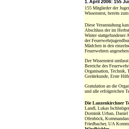
1. April 2006: 155
155 Mitglieder der Juge
Wissenstest, bereits zu
Diese Veranstaltung kan
Abschluss der im Herbs
Winter stattgefundener 
der Feuerwehrjugendbu
Mädchen in den einzeln
Feuerwehren angesehen
Der Wissenstest umfasst 
Bereiche des Feuerwehr
Organisation, Technik, T
Gerätekunde, Erste Hilf
Gratulation an die Orga
und alle erfolgreichen T
Die Lanzenkirchner T
Landl, Lukas Ischlstöge
Dominik Urban, Daniel 
Ofenböck, Kommandant 
Friedbacher, UA Kommand
Windbichler