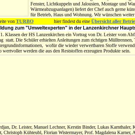
Fenster, Lichtkuppeln und Jalousien, Montage und W
Wärmeabzugsanlagen) liefert der Chef auch gerne küns
für Betrieb, Haus und Wohnung. Wir wünschen weiter 
Seite von
TURBO
hier findest du eine
Übersicht aller Betri
bildung zum "Umweltexperten" in der Lanzenkirchner Haupt
 1. Klassen der HS Lanzenkirchen ein Vortrag von Dr. Leister vom Abf
statt. Die Schüler erhielten Anleitungen zum richtigen Mülltrennen,
ergrundinformationen, wofür die wieder verwertbaren Stoffe verwende
o wertvoller werden die aus den Reststoffen erzeugten Produkte sein.
jan, Dr. Leister, Manuel Lechner, Kerstin Binder, Lukas Karnthaler, K
, Christoph Kühteubl, Florian Wistermayer, Prof. Magdalena Karner, 