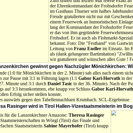
Zum dritten und letzten Mal feierte exakt a
der Ehrenkommandant der Frohsdorfer Feu
im Gasthaus Thurner sein halbes Jahrhunde
Freude gratulierten nicht nur mit Geschenke
einem Feuerwerk an humoristischen Einlage
lang der Kommandant der Frohsdorfer Feuerw
er das von ihm gegründete Feuerwehrmuse
Frohsdorf. Er ist auch als Flohmarkt-Speziali
bekannt. Foto: Die "Festband" von Gastwirt
Leitung von
Franz Endler
im Einsatz. Im 
als (dank gelungener Bartimitation) "Zwillin
wir gratulieren und wünschen alles Gute ! 
anzenkirchen gewinnt gegen Nachzügler Mönichkirchen: Wie
e (1:0 für Mönichkirchen in der 2. Minute) sah alles nach einem siche
n zur Pause mit 3:1 in Führung lagen (1:1
Gabor Kari-Horvath
in der
27. Minute und 3:1 durch
Daniel Tasic
in der 36. Minute). Nach der Pa
ngs auf 3:3 herankommen, ehe knapp vor Schluss
Gabor Kari-Horvat
llen Erfolg sicher stellen konnte.
 es auswärts gegen den Tabellennachbarn Krumbach. SCL-Ergebnisse
esa Rasinger wird in Tirol Hallen-Vizestaatsmeisterin im B
nis für die Lanzenkirchner Amazone:
Theresa Rasinger
-Staatsmeisterschaften in Wörgl (Tirol) das Finale und
rfachen Staatsmeisterin
Sabine Mayerhofer
(Tirol) knapp