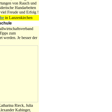
artungen von Rauch und
tlerische Handarbeiten
viel Freude und Erfolg !
ebe
in Lanzenkirchen
schule
allwirtschaftsverband
 Tipps zum
t werden. Je besser der
atharina Rieck, Julia
Alexander Kabinger,