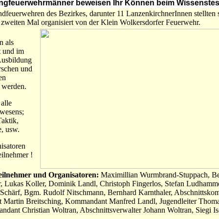
 Jungfeuerwehrmänner beweisen Ihr Können beim Wissenstes
ndfeuerwehren des Bezirkes, darunter 11 LanzenkirchnerInnen stellten 
m zweiten Mal organisiert von der Klein Wolkersdorfer Feuerwehr.
n als
t und im
Ausbildung
rschen und
en
 werden.
alle
wesens;
aktik,
e, usw.
nisatoren
eilnehmer !
eilnehmer und Organisatoren:
Maximillian Wurmbrand-Stuppach, Be
r, Lukas Koller, Dominik Landl, Christoph Fingerlos, Stefan Ludhammer
Schärf, Bgm. Rudolf Nitschmann, Bernhard Karnthaler, Abschnittsko
Martin Breitsching, Kommandant Manfred Landl, Jugendleiter Thom
ant Christian Woltran, Abschnittsverwalter Johann Woltran, Siegi Is