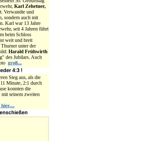
n seinem 50. Geburtstag
erwehr,
Karl Zehetner,
rt. Verwandte und
n, sondern auch mit
n. Karl war 13 Jahre
ehr, seit 4 Jahren führt
um beim Schloss
st weit und breit
 Thurner unter der
Bild:
Harald Frühwirth
g" des Jubilars. Auch
Foto
groß...
der 4:3 !
ren Sieg aus, als die
 11 Minute, 2:1 durch
use konnten die
h
mit seinem zweiten
hier....
ogenschießen