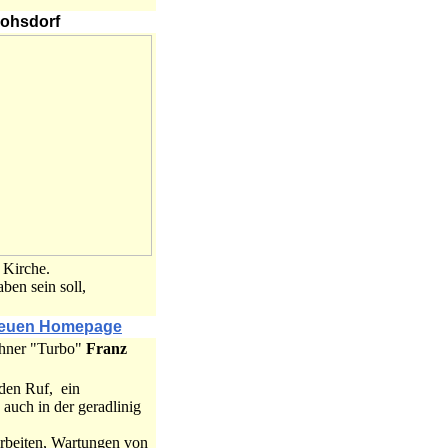
rohsdorf
 Kirche.
en sein soll,
euen Homepage
chner "Turbo"
Franz
 den Ruf, ein
 auch in der geradlinig
rbeiten, Wartungen von