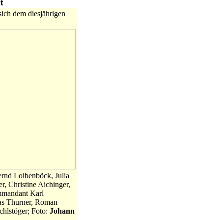
t
sich dem diesjährigen
rnd Loibenböck, Julia
, Christine Aichinger,
mmandant Karl
as Thurner, Roman
chlstöger; Foto:
Johann