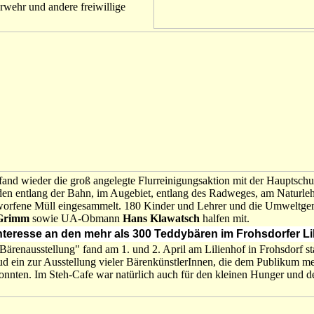
wehr und andere freiwillige
and wieder die groß angelegte Flurreinigungsaktion mit der Hauptschul
n entlang der Bahn, im Augebiet, entlang des Radweges, am Naturlehr
worfene Müll eingesammelt. 180 Kinder und Lehrer und die Umweltge
 Grimm
sowie UA-Obmann
Hans Klawatsch
halfen mit.
l Interesse an den mehr als 300 Teddybären im Frohsdorfer Li
Bärenausstellung" fand am 1. und 2. April am Lilienhof in Frohsdorf st
lud ein zur Ausstellung vieler BärenkünstlerInnen, die dem Publikum me
onnten. Im Steh-Cafe war natürlich auch für den kleinen Hunger und d