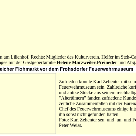
ein am Lilienhof. Rechts: Mitglieder des Kulturverein, Helfer im Steh
tages mit der Gastgeberfamilie
Helene Märzweiler-Preineder
und Abg
lgreicher Flohmarkt vor dem Frohsdorfer Feuerwehrmuseum
Zufrieden konnte Karl Zehenter mit se
Feuerwehrmuseum sein. Zahlreiche kurio
und antike Stücke aus seinem reichhalt
"Altertümern" fanden zufriedene Kunden
zeitliche Zusammenfallen mit der Bären
Chef des Feuerwehrmuseums einige Inter
ihn sonst nicht gefunden hätten.
Foto: Karl Zehenter sen. und jun. und 
Peter Weiss.