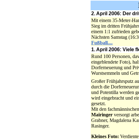
2. April 2006: Der d
Mit einem 35-Meter-H
Sieg im dritten Frühjahr
einem 1:1 zufrieden geb
Nächsten Samstag (16:3
Fußball....
1. April 2006: Viele
Rund 100 Personen, dav
eingeblendete Foto), ha
Dorferneuerung und Priv
Wurstsemmeln und Getr
Großer Frühjahrsputz a
durch die Dorferneuerun
und Potentilla werden g
wird eingebracht und ei
gesetzt.
Mit den fachmännischen
Mairinger
versorgt arb
Grabner, Magdalena Kar
Rasinger.
Kleines Foto:
Verdiente