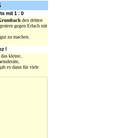
6
s mit 1 : 0
Krumbach
den dritten
 gestern gegen Erlach mit
 gut zu machen.
z !
 das kleine,
einderäte,
ab es dann für viele