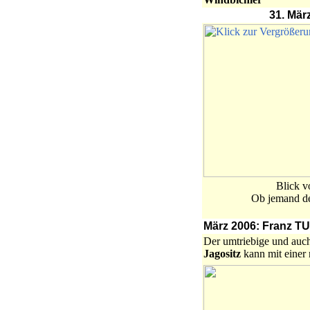
31. Mär
Blick v
Ob jemand de
März 2006: Franz TU
Der umtriebige und auc
Jagositz
kann mit einer