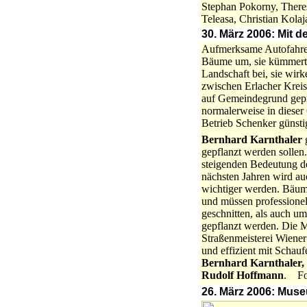
Stephan Pokorny, There
Teleasa, Christian Kol
30. März 2006: Mit
Aufmerksame Autofahrer 
Bäume um, sie kümmert 
Landschaft bei, sie wir
zwischen Erlacher Krei
auf Gemeindegrund gepf
normalerweise in diese
Betrieb Schenker günsti
Bernhard Karnthaler
g
gepflanzt werden sollen.
steigenden Bedeutung d
nächsten Jahren wird au
wichtiger werden. Bäume
und müssen professionel
geschnitten, als auch um
gepflanzt werden. Die 
Straßenmeisterei Wiener
und effizient mit Schauf
Bernhard Karnthaler,
Rudolf Hoffmann
. F
26. März 2006: Muse