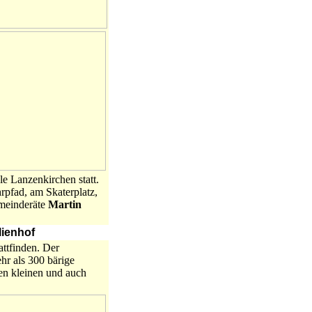
e Lanzenkirchen statt.
pfad, am Skaterplatz,
meinderäte
Martin
lienhof
attfinden. Der
hr als 300 bärige
en kleinen und auch