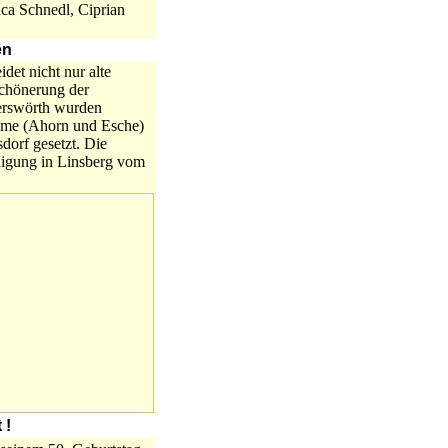
ca Schnedl, Ciprian
en
et nicht nur alte
chönerung der
derswörth wurden
äume (Ahorn und Esche)
orf gesetzt. Die
digung in Linsberg vom
 !