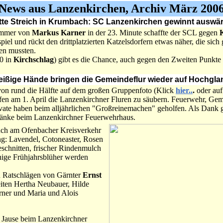
News aus Lanzenkirchen, Archiv März 200
ritte Streich in Krumbach: SC Lanzenkirchen gewinnt auswärt
ammer von
Markus Karner
in der 23. Minute schaffte der SCL gegen
spiel und rückt den drittplatzierten Katzelsdorfern etwas näher, die sich
en mussten.
0 in
Kirchschlag
) gibt es die Chance, auch gegen den Zweiten Punkte
 fleißige Hände bringen die Gemeindeflur wieder auf Hochglan
on rund die Hälfte auf dem großen Gruppenfoto (Klick
hier..
.
oder auf
lfen am 1. April die Lanzenkirchner Fluren zu säubern. Feuerwehr, Gem
ate haben beim alljährlichen "Großreinemachen" geholfen. Als Dank g
änke beim Lanzenkirchner Feuerwehrhaus.
uch am Ofenbacher Kreisverkehr
g: Lavendel, Cotoneaster, Rosen
eschnitten, frischer Rindenmulch
nige Frühjahrsblüher werden
 Ratschlägen von Gärnter
Ernst
eiten Hertha Neubauer, Hilde
ner und Maria und Alois
 Jause beim Lanzenkirchner