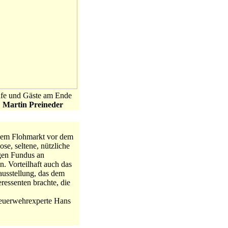
-Cafe und Gäste am Ende
.
Martin Preineder
inem Flohmarkt vor dem
se, seltene, nützliche
igen Fundus an
. Vorteilhaft auch das
ausstellung, das dem
essenten brachte, die
Feuerwehrexperte Hans