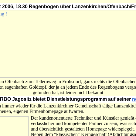
z 2006, 18.30 Regenbogen über Lanzenkirchen/Ofenbach/F
on Ofenbach zum Tellernweg in Frohsdorf, ganz rechts die Ofenbacher
n sagenhaften Goldtopf, der ja an jedem Ende des Regenbogens vergrab
gefunden hat, ist leider nicht bekannt
RBO Jagositz bietet Dienstleistungsprogramm auf seiner
n
h immer wieder für die Lanzenkirchner Gemeinschaft tätige Lanzenkir
 neuen, eigenen Firmenhomepage aufwarten.
Der kundenorientierte Techniker und Künstler genießt
verlässlicher und kompetenter Partner zu sein, was sich
und übersichtlich gestalteten Homepage widerspiegelt.
Neben dem "klassischen" Kerngeschäft (Abdichtungsa